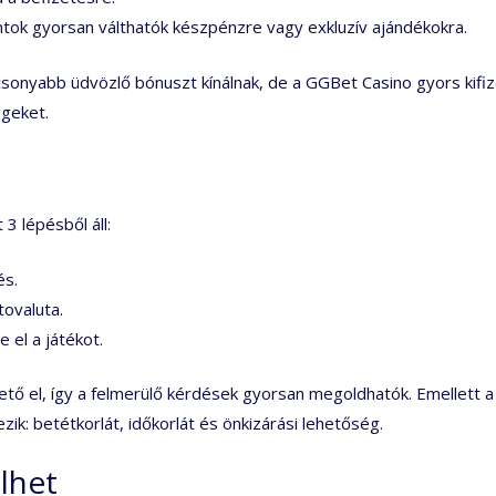
ntok gyorsan válthatók készpénzre vagy exkluzív ajándékokra.
csonyabb üdvözlő bónuszt kínálnak, de a GGBet Casino gyors kifi
geket.
3 lépésből áll:
és.
tovaluta.
 el a játékot.
ető el, így a felmerülő kérdések gyorsan megoldhatók. Emellett a
zik: betétkorlát, időkorlát és önkizárási lehetőség.
lhet