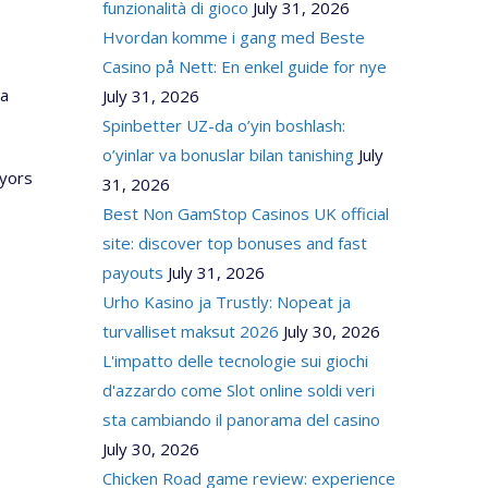
funzionalità di gioco
July 31, 2026
Hvordan komme i gang med Beste
Casino på Nett: En enkel guide for nye
ra
July 31, 2026
Spinbetter UZ-da o’yin boshlash:
o’yinlar va bonuslar bilan tanishing
July
gyors
31, 2026
Best Non GamStop Casinos UK official
site: discover top bonuses and fast
payouts
July 31, 2026
Urho Kasino ja Trustly: Nopeat ja
turvalliset maksut 2026
July 30, 2026
L'impatto delle tecnologie sui giochi
d'azzardo come Slot online soldi veri
sta cambiando il panorama del casino
July 30, 2026
Chicken Road game review: experience