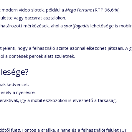
t modern video slotok, például a
Mega Fortune
(RTP 96,6 %).
roulette vagy baccarat asztalokon.
eghatározott mérkőzések, ahol a
sportfogadás
lehetősége is mobil
jelenti, hogy a felhasználó szinte azonnal elkezdhet játszani. A 
ol a döntések percek alatt születnek.
élesége?
lnak kedvencet.
 esély a nyerésre.
nteraktívak, így a mobil eszközökön is élvezhető a társaság.
g
ől függ. Fontos a grafika, a hang és a felhasználói felület (UI)