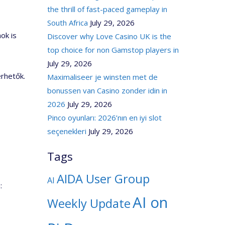
the thrill of fast-paced gameplay in
South Africa
July 29, 2026
ok is
Discover why Love Casino UK is the
top choice for non Gamstop players in
July 29, 2026
érhetők.
Maximaliseer je winsten met de
bonussen van Casino zonder idin in
2026
July 29, 2026
Pinco oyunları: 2026’nın en iyi slot
seçenekleri
July 29, 2026
Tags
AIDA User Group
AI
:
AI on
Weekly Update