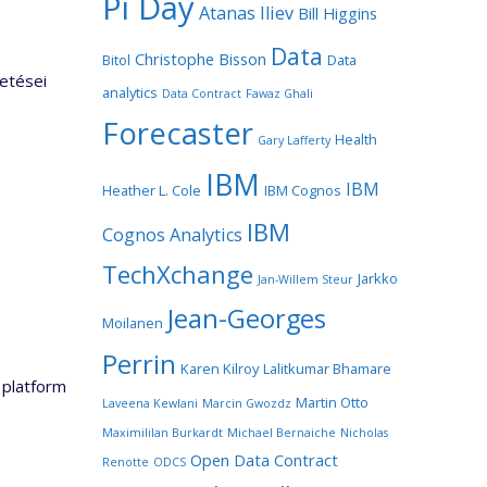
Pi Day
Atanas Iliev
Bill Higgins
Data
Christophe Bisson
Bitol
Data
zetései
analytics
Data Contract
Fawaz Ghali
Forecaster
Health
Gary Lafferty
IBM
IBM
Heather L. Cole
IBM Cognos
IBM
Cognos Analytics
TechXchange
Jarkko
Jan-Willem Steur
Jean-Georges
Moilanen
Perrin
Karen Kilroy
Lalitkumar Bhamare
 platform
Martin Otto
Laveena Kewlani
Marcin Gwozdz
Maximililan Burkardt
Michael Bernaiche
Nicholas
Open Data Contract
Renotte
ODCS