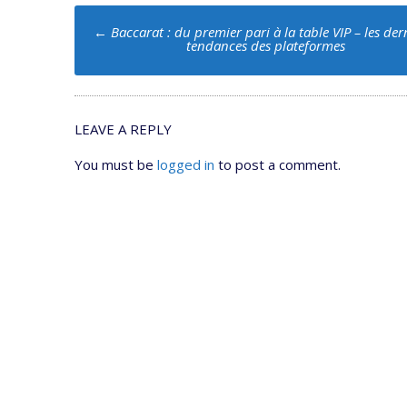
Post
←
Baccarat : du premier pari à la table VIP – les der
navigation
tendances des plateformes
LEAVE A REPLY
You must be
logged in
to post a comment.