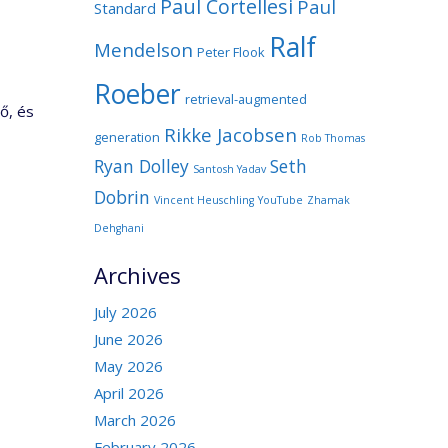
Paul Cortellesi
Paul
Standard
Ralf
Mendelson
Peter Flook
Roeber
retrieval-augmented
ő, és
Rikke Jacobsen
generation
Rob Thomas
Ryan Dolley
Seth
Santosh Yadav
Dobrin
Vincent Heuschling
YouTube
Zhamak
Dehghani
Archives
July 2026
June 2026
May 2026
April 2026
March 2026
February 2026