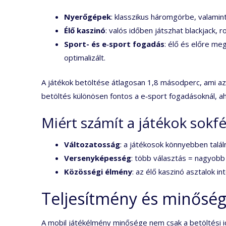
Nyerőgépek
: klasszikus háromgörbe, valamin
Élő kaszinó
: valós időben játszhat blackjack, 
Sport- és e‑sport fogadás
: élő és előre m
optimalizált.
A játékok betöltése átlagosan 1,8 másodperc, ami azt 
betöltés különösen fontos a e‑sport fogadásoknál, ah
Miért számít a játékok sokf
Változatosság
: a játékosok könnyebben talá
Versenyképesség
: több választás = nagyobb
Közösségi élmény
: az élő kaszinó asztalok i
Teljesítmény és minősé
A mobil játékélmény minősége nem csak a betöltési időt