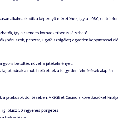
kusan alkalmazkodik a képernyő méretéhez, így a 1080p-s telefon
zhatók, így a csendes környezetben is játszható.
iók (bónuszok, pénztár, ügyfélszolgálat) egyetlen koppintással el
a gyors betöltés növeli a játékélményét.
illagot adnak a mobil felületnek a független felmérések alapján.
 a játékosok döntésében. A GGBet Casino a következőket kínálja
‑ig, plusz 50 ingyenes pörgetés.
 a befizetésre.