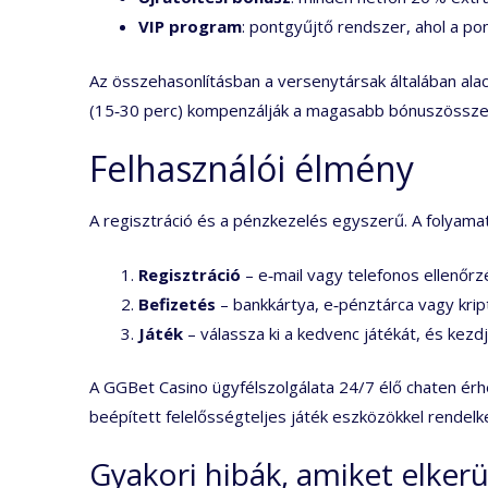
VIP program
: pontgyűjtő rendszer, ahol a po
Az összehasonlításban a versenytársak általában ala
(15‑30 perc) kompenzálják a magasabb bónuszössze
Felhasználói élmény
A regisztráció és a pénzkezelés egyszerű. A folyamat 
Regisztráció
– e‑mail vagy telefonos ellenőrz
Befizetés
– bankkártya, e‑pénztárca vagy krip
Játék
– válassza ki a kedvenc játékát, és kezdje
A GGBet Casino ügyfélszolgálata 24/7 élő chaten érh
beépített felelősségteljes játék eszközökkel rendelke
Gyakori hibák, amiket elkerü