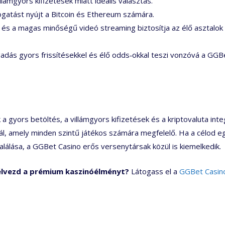
villámgyors kifizetések miatt ideális választás.
mogatást nyújt a Bitcoin és Ethereum számára.
at és a magas minőségű videó streaming biztosítja az élő asztalok
gadás gyors frissítésekkel és élő odds‑okkal teszi vonzóvá a GGB
a gyors betöltés, a villámgyors kifizetések és a kriptovaluta inte
kínál, amely minden szintű játékos számára megfelelő. Ha a célod e
lálása, a GGBet Casino erős versenytársak közül is kiemelkedik.
 élvezd a prémium kaszinóélményt?
Látogass el a
GGBet Casin