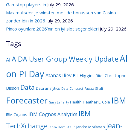
Gamstop players in
July 29, 2026
Maximaliseer je winsten met de bonussen van Casino
zonder idin in 2026
July 29, 2026
Pinco oyunları: 2026’nın en iyi slot seçenekleri
July 29, 2026
Tags
AI
AIDA User Group Weekly Update
AI
on Pi Day
Atanas Iliev
Bill Higgins
Christophe
Bitol
Data
Bisson
Data analytics
Data Contract
Fawaz Ghali
Forecaster
IBM
Health
Heather L. Cole
Gary Lafferty
IBM
IBM Cognos Analytics
IBM Cognos
Jean-
TechXchange
Jarkko Moilanen
Jan-Willem Steur