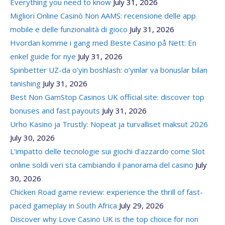
Everything you need to know
July 31, 2026
Migliori Online Casinò Non AAMS: recensione delle app
mobile e delle funzionalità di gioco
July 31, 2026
Hvordan komme i gang med Beste Casino på Nett: En
enkel guide for nye
July 31, 2026
Spinbetter UZ-da o’yin boshlash: o’yinlar va bonuslar bilan
tanishing
July 31, 2026
Best Non GamStop Casinos UK official site: discover top
bonuses and fast payouts
July 31, 2026
Urho Kasino ja Trustly: Nopeat ja turvalliset maksut 2026
July 30, 2026
L'impatto delle tecnologie sui giochi d'azzardo come Slot
online soldi veri sta cambiando il panorama del casino
July
30, 2026
Chicken Road game review: experience the thrill of fast-
paced gameplay in South Africa
July 29, 2026
Discover why Love Casino UK is the top choice for non