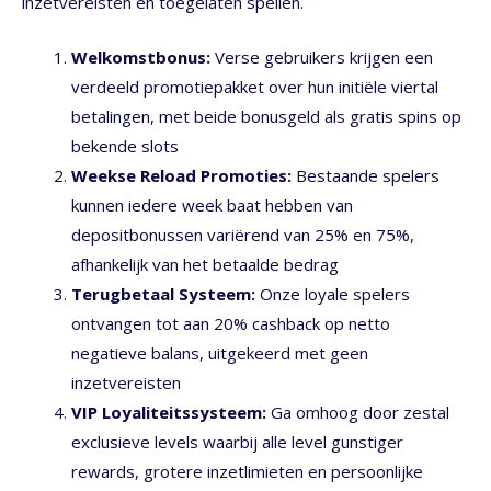
inzetvereisten en toegelaten spellen.
Welkomstbonus:
Verse gebruikers krijgen een
verdeeld promotiepakket over hun initiële viertal
betalingen, met beide bonusgeld als gratis spins op
bekende slots
Weekse Reload Promoties:
Bestaande spelers
kunnen iedere week baat hebben van
depositbonussen variërend van 25% en 75%,
afhankelijk van het betaalde bedrag
Terugbetaal Systeem:
Onze loyale spelers
ontvangen tot aan 20% cashback op netto
negatieve balans, uitgekeerd met geen
inzetvereisten
VIP Loyaliteitssysteem:
Ga omhoog door zestal
exclusieve levels waarbij alle level gunstiger
rewards, grotere inzetlimieten en persoonlijke