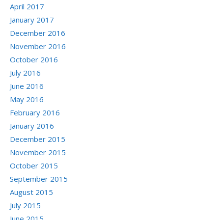
April 2017
January 2017
December 2016
November 2016
October 2016
July 2016
June 2016
May 2016
February 2016
January 2016
December 2015
November 2015
October 2015
September 2015
August 2015
July 2015
June 2015