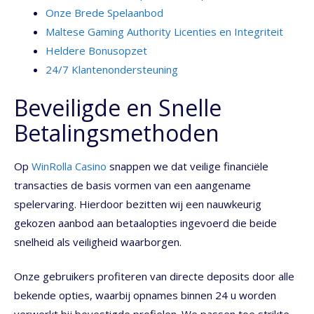
Onze Brede Spelaanbod
Maltese Gaming Authority Licenties en Integriteit
Heldere Bonusopzet
24/7 Klantenondersteuning
Beveiligde en Snelle
Betalingsmethoden
Op
WinRolla Casino
snappen we dat veilige financiële
transacties de basis vormen van een aangename
spelervaring. Hierdoor bezitten wij een nauwkeurig
gekozen aanbod aan betaalopties ingevoerd die beide
snelheid als veiligheid waarborgen.
Onze gebruikers profiteren van directe deposits door alle
bekende opties, waarbij opnames binnen 24 u worden