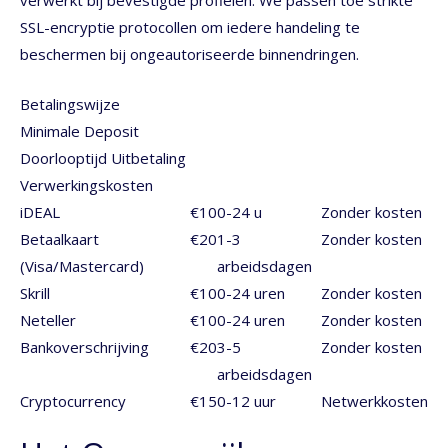
verwerkt bij bevestigde profielen. We passen toe strikte
SSL-encryptie protocollen om iedere handeling te
beschermen bij ongeautoriseerde binnendringen.
Betalingswijze
Minimale Deposit
Doorlooptijd Uitbetaling
Verwerkingskosten
iDEAL
€10
0-24 u
Zonder kosten
Betaalkaart
€20
1-3
Zonder kosten
(Visa/Mastercard)
arbeidsdagen
Skrill
€10
0-24 uren
Zonder kosten
Neteller
€10
0-24 uren
Zonder kosten
Bankoverschrijving
€20
3-5
Zonder kosten
arbeidsdagen
Cryptocurrency
€15
0-12 uur
Netwerkkosten