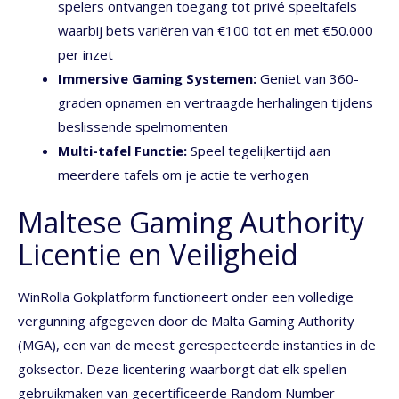
spelers ontvangen toegang tot privé speeltafels
waarbij bets variëren van €100 tot en met €50.000
per inzet
Immersive Gaming Systemen:
Geniet van 360-
graden opnamen en vertraagde herhalingen tijdens
beslissende spelmomenten
Multi-tafel Functie:
Speel tegelijkertijd aan
meerdere tafels om je actie te verhogen
Maltese Gaming Authority
Licentie en Veiligheid
WinRolla Gokplatform functioneert onder een volledige
vergunning afgegeven door de Malta Gaming Authority
(MGA), een van de meest gerespecteerde instanties in de
goksector. Deze licentering waarborgt dat elk spellen
gebruikmaken van gecertificeerde Random Number