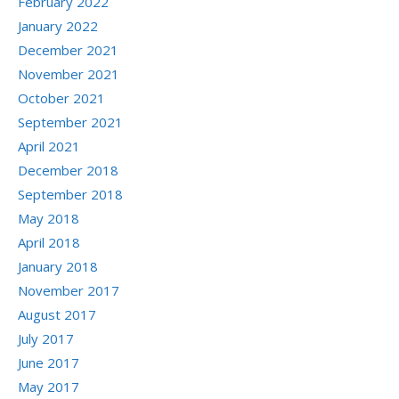
February 2022
January 2022
December 2021
November 2021
October 2021
September 2021
April 2021
December 2018
September 2018
May 2018
April 2018
January 2018
November 2017
August 2017
July 2017
June 2017
May 2017