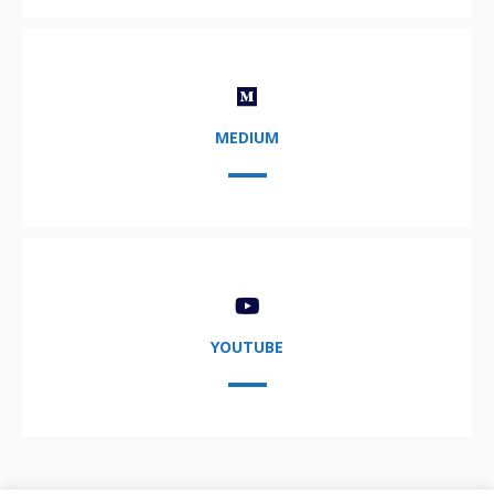
MEDIUM
YOUTUBE