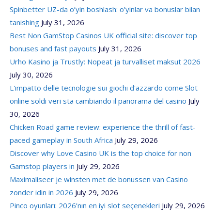
Spinbetter UZ-da o’yin boshlash: o’yinlar va bonuslar bilan
tanishing
July 31, 2026
Best Non GamStop Casinos UK official site: discover top
bonuses and fast payouts
July 31, 2026
Urho Kasino ja Trustly: Nopeat ja turvalliset maksut 2026
July 30, 2026
L'impatto delle tecnologie sui giochi d'azzardo come Slot
online soldi veri sta cambiando il panorama del casino
July
30, 2026
Chicken Road game review: experience the thrill of fast-
paced gameplay in South Africa
July 29, 2026
Discover why Love Casino UK is the top choice for non
Gamstop players in
July 29, 2026
Maximaliseer je winsten met de bonussen van Casino
zonder idin in 2026
July 29, 2026
Pinco oyunları: 2026’nın en iyi slot seçenekleri
July 29, 2026