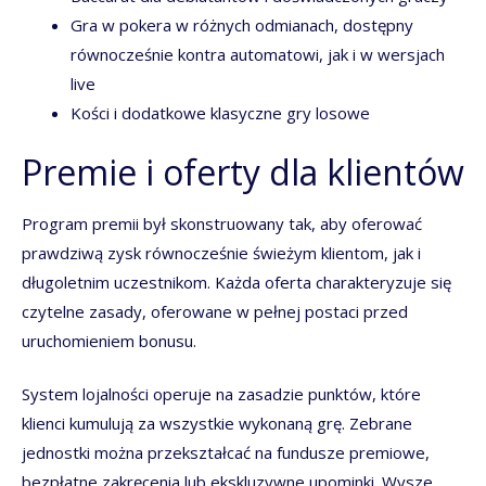
Gra w pokera w różnych odmianach, dostępny
równocześnie kontra automatowi, jak i w wersjach
live
Kości i dodatkowe klasyczne gry losowe
Premie i oferty dla klientów
Program premii był skonstruowany tak, aby oferować
prawdziwą zysk równocześnie świeżym klientom, jak i
długoletnim uczestnikom. Każda oferta charakteryzuje się
czytelne zasady, oferowane w pełnej postaci przed
uruchomieniem bonusu.
System lojalności operuje na zasadzie punktów, które
klienci kumulują za wszystkie wykonaną grę. Zebrane
jednostki można przekształcać na fundusze premiowe,
bezpłatne zakręcenia lub ekskluzywne upominki. Wysze