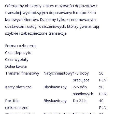
Oferujemy obszerny zakres możliwości depozytów i
transakcji wychodzących dopasowanych do potrzeb
krajowych klientów. Działamy tylko z renomowanymi
dostawcami usług rozliczeniowych, którzy gwarantują
szybkie i zabezpieczone transakcje.
Forma rozliczenia
Czas depozytu
Czas wypłaty
Dolna kwota
Transfer finansowy
Natychmiastowy
1-3 doby
50
pracujące
PLN
Karty płatnicze
Błyskawiczny
2-5 dób
50
handlowych
PLN
Portfele
Błyskawiczny
Do 24 h
40
elektroniczne
PLN