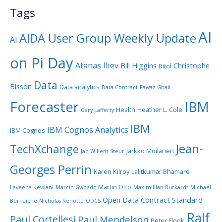
Tags
AI
AIDA User Group Weekly Update
AI
on Pi Day
Atanas Iliev
Bill Higgins
Christophe
Bitol
Data
Bisson
Data analytics
Data Contract
Fawaz Ghali
Forecaster
IBM
Health
Heather L. Cole
Gary Lafferty
IBM
IBM Cognos Analytics
IBM Cognos
Jean-
TechXchange
Jarkko Moilanen
Jan-Willem Steur
Georges Perrin
Karen Kilroy
Lalitkumar Bhamare
Martin Otto
Laveena Kewlani
Marcin Gwozdz
Maximililan Burkardt
Michael
Open Data Contract Standard
Bernaiche
Nicholas Renotte
ODCS
Ralf
Paul Cortellesi
Paul Mendelson
Peter Flook