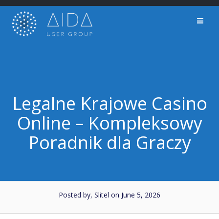
Skip
to
content
Legalne Krajowe Casino
Online – Kompleksowy
Poradnik dla Graczy
Posted by, Slitel
on June 5, 2026