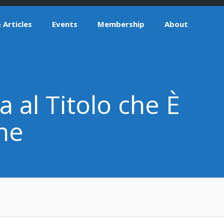
Articles
Events
Membership
About
 al Titolo che È
ne