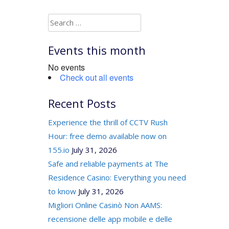
Search
for:
Events this month
No events
Check out all events
Recent Posts
Experience the thrill of CCTV Rush
Hour: free demo available now on
155.io
July 31, 2026
Safe and reliable payments at The
Residence Casino: Everything you need
to know
July 31, 2026
Migliori Online Casinò Non AAMS:
recensione delle app mobile e delle