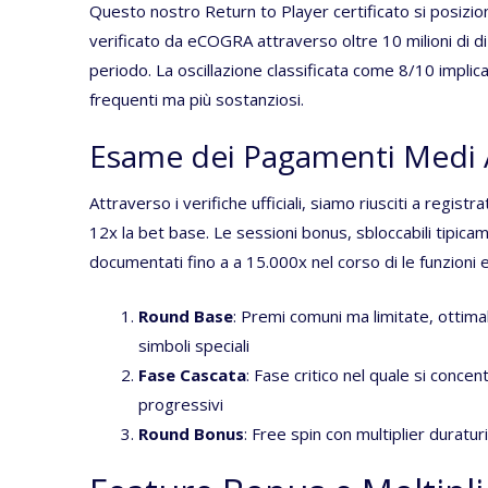
Questo nostro Return to Player certificato si posizio
verificato da eCOGRA attraverso oltre 10 milioni di di
periodo. La oscillazione classificata come 8/10 impl
frequenti ma più sostanziosi.
Esame dei Pagamenti Medi 
Attraverso i verifiche ufficiali, siamo riusciti a regi
12x la bet base. Le sessioni bonus, sbloccabili tipica
documentati fino a a 15.000x nel corso di le funzioni
Round Base
: Premi comuni ma limitate, ottima
simboli speciali
Fase Cascata
: Fase critico nel quale si conce
progressivi
Round Bonus
: Free spin con multiplier duratu