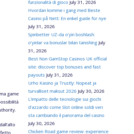
funzionalità di gioco
July 31, 2026
Hvordan komme i gang med Beste
Casino på Nett: En enkel guide for nye
July 31, 2026
Spinbetter UZ-da o’yin boshlash:
o’yinlar va bonuslar bilan tanishing
July
31, 2026
Best Non GamStop Casinos UK official
site: discover top bonuses and fast
payouts
July 31, 2026
Urho Kasino ja Trustly: Nopeat ja
turvalliset maksut 2026
July 30, 2026
igma game
L'impatto delle tecnologie sui giochi
ossibilità
d'azzardo come Slot online soldi veri
thority.
sta cambiando il panorama del casino
July 30, 2026
all’alto
Chicken Road game review: experience
ffetto