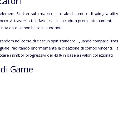
catori
 elementi Scatter sulla matrice. Il totale di numero di spin gratuiti 
locco. Attraverso tale fase, ciascuna caduta premiante aumenta
ia da x1 e non ha tetti superiori.
si random nel corso di ciascun spin standard. Quando compare, tr
uguale, facilitando enormemente la creazione di combo vincenti. T
care i simboli progressivi del 43% in base a i valori collezionati.
i di Game