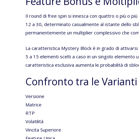
Feature Bonus e Moltipli
Il round di free spin si innesca con quattro o più o più
12 a 30, determinato casualmente al istante dello sb
permanentemente un multiplier complessivo che cominc
La caratteristica Mystery Block è in grado di attivar
5 a 15 elementi scelti a caso in un singolo elemento 
caratteristica esclusiva aumenta le probabilità di sbloc
Confronto tra le Variant
Versione
Matrice
RTP
Volatilità
Vincita Superiore
Feature Unica