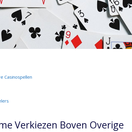
e Casinospellen
elers
me Verkiezen Boven Overige