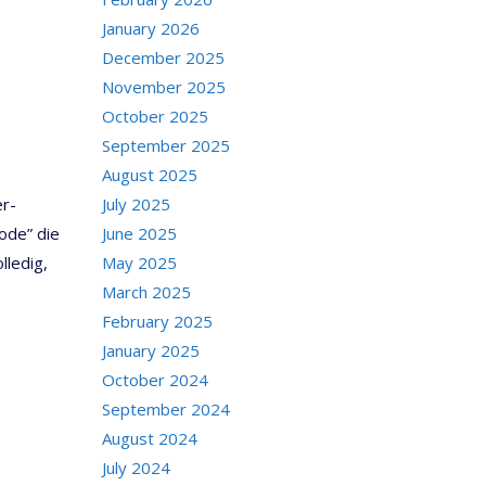
January 2026
December 2025
November 2025
October 2025
September 2025
August 2025
er-
July 2025
ode” die
June 2025
lledig,
May 2025
March 2025
February 2025
January 2025
October 2024
September 2024
August 2024
July 2024