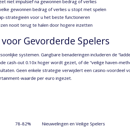
zet niet impulsief na gewonnen bedrag of verlies
elke gewonnen bedrag of verlies u stopt met spelen
ap-strategieën voor u het beste functioneren
zen nooit terug te halen door hogere inzetten
 voor Gevorderde Spelers
rsoonlijke systemen. Gangbare benaderingen includeren de “ladd
nde cash-out 0.10x hoger wordt gezet, of de “veilige haven-meth
ultaten. Geen enkele strategie verwijdert een casino-voordeel vo
rtainment-waarde per euro ingezet.
78-82%
Nieuwelingen en Veilige Spelers