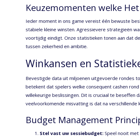
Keuzemomenten welke Het V
Ieder moment in ons game vereist één bewuste beslis
stabiele kleine winsten. Agressievere strategieën wa
voortijdig eindigt. Onze statistieken tonen aan dat 
tussen zekerheid en ambitie.
Winkansen en Statistiek
Bevestigde data uit miljoenen uitgevoerde rondes t
betekent dat spelers welke consequent cashen rond 
willekeurige beslissingen. Dit is cruciaal te beseffe
veelvoorkomende misvatting is dat na verschillende kl
Budget Management Princi
Stel vast uw sessiebudget:
Speel nooit met 