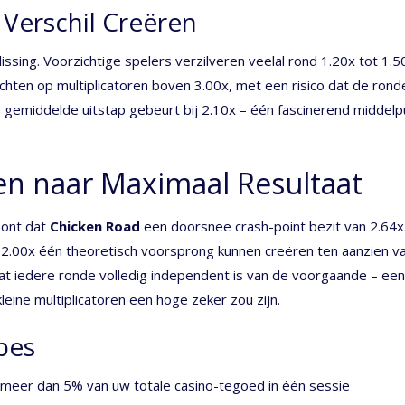
erschil Creëren
sing. Voorzichtige spelers verzilveren veelal rond 1.20x tot 1.5
chten op multiplicatoren boven 3.00x, met een risico dat de rond
de gemiddelde uitstap gebeurt bij 2.10x – één fascinerend middelp
en naar Maximaal Resultaat
oont dat
Chicken Road
een doorsnee crash-point bezit van 2.64x.
2.00x één theoretisch voorsprong kunnen creëren ten aanzien v
n dat iedere ronde volledig independent is van de voorgaande – een
eine multiplicatoren een hoge zeker zou zijn.
pes
meer dan 5% van uw totale casino-tegoed in één sessie