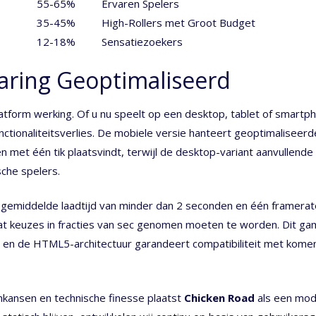
55-65%
Ervaren Spelers
35-45%
High-Rollers met Groot Budget
12-18%
Sensatiezoekers
aring Geoptimaliseerd
tform werking. Of u nu speelt op een desktop, tablet of smartp
nctionaliteitsverlies. De mobiele versie hanteert geoptimaliseerd
met één tik plaatsvindt, terwijl de desktop-variant aanvullende
sche spelers.
emiddelde laadtijd van minder dan 2 seconden en één framerat
dat keuzes in fracties van sec genomen moeten te worden. Dit g
, en de HTML5-architectuur garandeert compatibiliteit met kome
inkansen en technische finesse plaatst
Chicken Road
als een mo