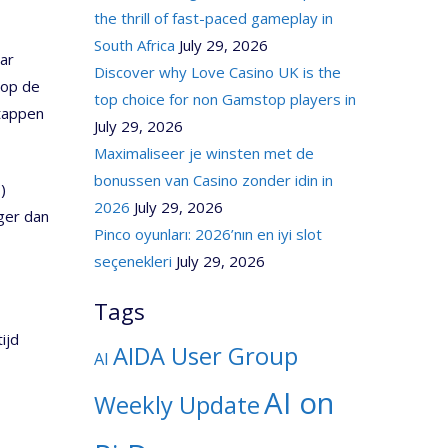
the thrill of fast-paced gameplay in
South Africa
July 29, 2026
ar
Discover why Love Casino UK is the
 op de
top choice for non Gamstop players in
stappen
July 29, 2026
Maximaliseer je winsten met de
bonussen van Casino zonder idin in
)
2026
July 29, 2026
oger dan
Pinco oyunları: 2026’nın en iyi slot
seçenekleri
July 29, 2026
Tags
ijd
AIDA User Group
AI
AI on
Weekly Update