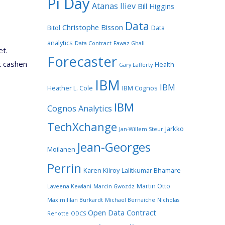
Pi Day
Atanas Iliev
Bill Higgins
Data
Christophe Bisson
Bitol
Data
analytics
Data Contract
Fawaz Ghali
et.
Forecaster
t cashen
Health
Gary Lafferty
IBM
IBM
Heather L. Cole
IBM Cognos
IBM
Cognos Analytics
TechXchange
Jarkko
Jan-Willem Steur
Jean-Georges
Moilanen
Perrin
Karen Kilroy
Lalitkumar Bhamare
Martin Otto
Laveena Kewlani
Marcin Gwozdz
Maximililan Burkardt
Michael Bernaiche
Nicholas
Open Data Contract
Renotte
ODCS