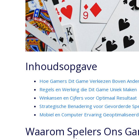
Inhoudsopgave
Hoe Gamers Dit Game Verkiezen Boven Ander
Regels en Werking die Dit Game Uniek Maken
Winkansen en Cijfers voor Optimaal Resultaat
Strategische Benadering voor Gevorderde Sp
Mobiel en Computer Ervaring Geoptimaliseerd
Waarom Spelers Ons Ga