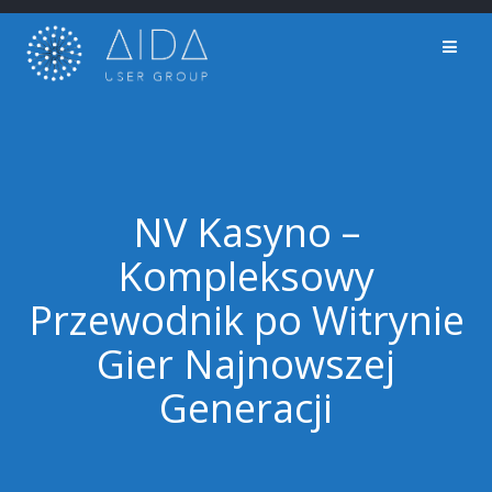
Skip
to
content
NV Kasyno –
Kompleksowy
Przewodnik po Witrynie
Gier Najnowszej
Generacji