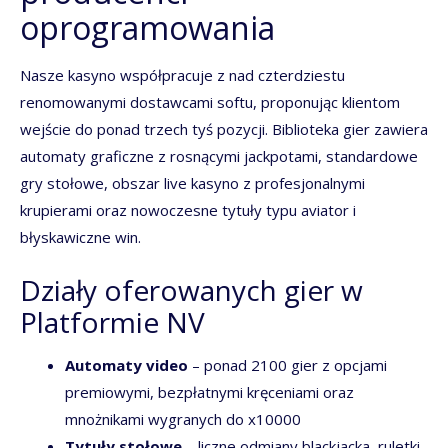
oprogramowania
Nasze kasyno współpracuje z nad czterdziestu
renomowanymi dostawcami softu, proponując klientom
wejście do ponad trzech tyś pozycji. Biblioteka gier zawiera
automaty graficzne z rosnącymi jackpotami, standardowe
gry stołowe, obszar live kasyno z profesjonalnymi
krupierami oraz nowoczesne tytuły typu aviator i
błyskawiczne win.
Działy oferowanych gier w
Platformie NV
Automaty video
– ponad 2100 gier z opcjami
premiowymi, bezpłatnymi kręceniami oraz
mnożnikami wygranych do x10000
Tytuły stołowe
– liczne odmiany blackjacka, ruletki