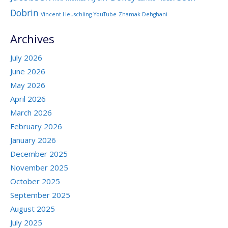
Dobrin
Vincent Heuschling
YouTube
Zhamak Dehghani
Archives
July 2026
June 2026
May 2026
April 2026
March 2026
February 2026
January 2026
December 2025
November 2025
October 2025
September 2025
August 2025
July 2025