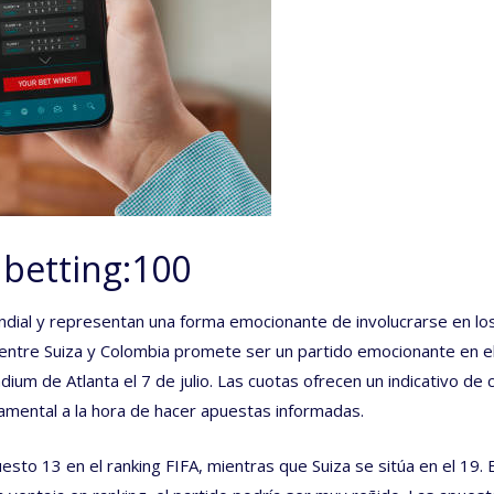
r betting:100
dial y representan una forma emocionante de involucrarse en lo
 entre Suiza y Colombia promete ser un partido emocionante en e
um de Atlanta el 7 de julio. Las cuotas ofrecen un indicativo de
damental a la hora de hacer apuestas informadas.
esto 13 en el ranking FIFA, mientras que Suiza se sitúa en el 19. 