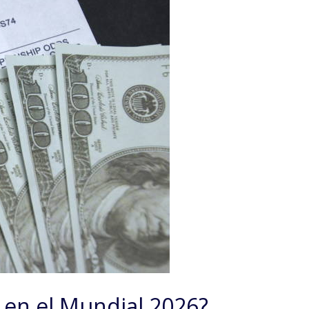
 en el Mundial 2026?