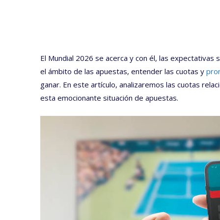
El Mundial 2026 se acerca y con él, las expectativas
el ámbito de las apuestas, entender las cuotas y
pro
ganar. En este artículo, analizaremos las cuotas rela
esta emocionante situación de apuestas.