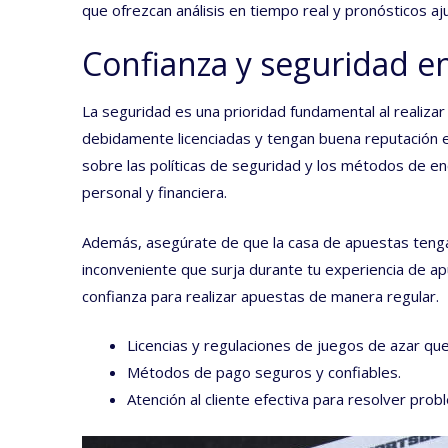
que ofrezcan análisis en tiempo real y pronósticos aju
Confianza y seguridad en
La seguridad es una prioridad fundamental al realizar
debidamente licenciadas y tengan buena reputación en
sobre las políticas de seguridad y los métodos de enc
personal y financiera.
Además, asegúrate de que la casa de apuestas tenga 
inconveniente que surja durante tu experiencia de ap
confianza para realizar apuestas de manera regular.
Licencias y regulaciones de juegos de azar qu
Métodos de pago seguros y confiables.
Atención al cliente efectiva para resolver pro