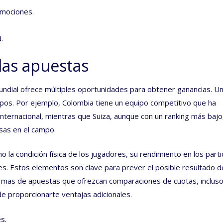
omociones.
.
 las apuestas
ndial ofrece múltiples oportunidades para obtener ganancias. Un
ipos. Por ejemplo, Colombia tiene un equipo competitivo que ha
nternacional, mientras que Suiza, aunque con un ranking más bajo
sas en el campo.
la condición física de los jugadores, su rendimiento en los part
es. Estos elementos son clave para prever el posible resultado d
ormas de apuestas que ofrezcan comparaciones de cuotas, inclus
 proporcionarte ventajas adicionales.
s.