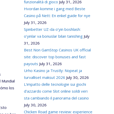
funzionalità di gioco
July 31, 2026
Hvordan komme i gang med Beste
Casino på Nett: En enkel guide for nye
July 31, 2026
Spinbetter UZ-da o’yin boshlash:
o’yinlar va bonuslar bilan tanishing
July
31, 2026
Best Non GamStop Casinos UK official
site: discover top bonuses and fast
payouts
July 31, 2026
Urho Kasino ja Trustly: Nopeat ja
s
turvalliset maksut 2026
July 30, 2026
l Mundial
L'impatto delle tecnologie sui giochi
 cómo los
d'azzardo come Slot online soldi veri
sta cambiando il panorama del casino
July 30, 2026
Esto
Chicken Road game review: experience