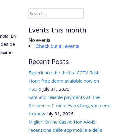
Search
for:
Events this month
mbia. En
No events
dades de
Check out all events
 máximo
Recent Posts
Experience the thrill of CCTV Rush
Hour: free demo available now on
155.io
July 31, 2026
Safe and reliable payments at The
Residence Casino: Everything you need
to know
July 31, 2026
Migliori Online Casinò Non AAMS:
recensione delle app mobile e delle