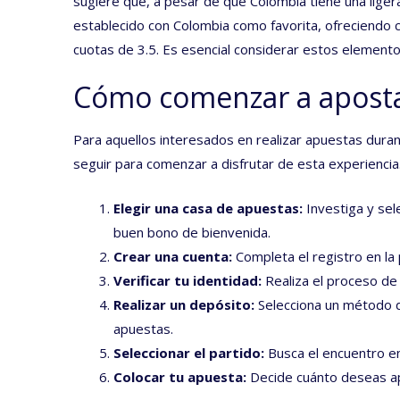
sugiere que, a pesar de que Colombia tiene una ligera
establecido con Colombia como favorita, ofreciendo cu
cuotas de 3.5. Es esencial considerar estos elementos
Cómo comenzar a apost
Para aquellos interesados en realizar apuestas duran
seguir para comenzar a disfrutar de esta experiencia
Elegir una casa de apuestas:
Investiga y sel
buen bono de bienvenida.
Crear una cuenta:
Completa el registro en la 
Verificar tu identidad:
Realiza el proceso de 
Realizar un depósito:
Selecciona un método d
apuestas.
Seleccionar el partido:
Busca el encuentro en
Colocar tu apuesta:
Decide cuánto deseas apo