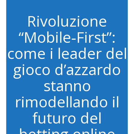
Rivoluzione
“Mobile‑First”:
come i leader del
gioco d’azzardo
stanno
rimodellando il
futuro del