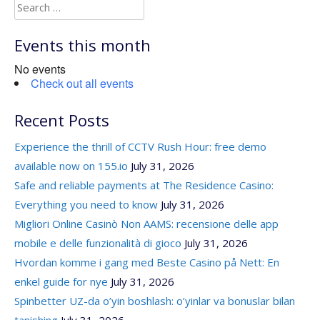
Search
for:
Events this month
No events
Check out all events
Recent Posts
Experience the thrill of CCTV Rush Hour: free demo
available now on 155.io
July 31, 2026
Safe and reliable payments at The Residence Casino:
Everything you need to know
July 31, 2026
Migliori Online Casinò Non AAMS: recensione delle app
mobile e delle funzionalità di gioco
July 31, 2026
Hvordan komme i gang med Beste Casino på Nett: En
enkel guide for nye
July 31, 2026
Spinbetter UZ-da o’yin boshlash: o’yinlar va bonuslar bilan
tanishing
July 31, 2026