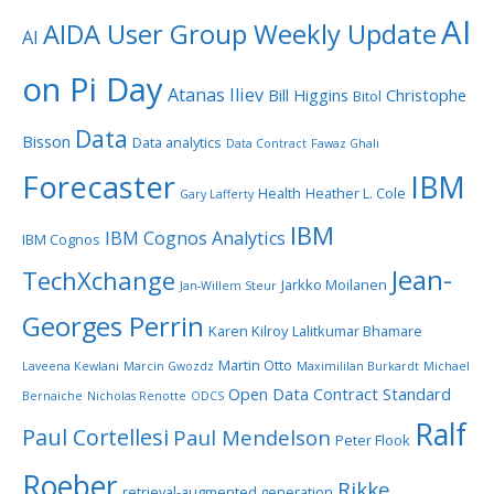
AI
AIDA User Group Weekly Update
AI
on Pi Day
Atanas Iliev
Bill Higgins
Christophe
Bitol
Data
Bisson
Data analytics
Data Contract
Fawaz Ghali
Forecaster
IBM
Health
Heather L. Cole
Gary Lafferty
IBM
IBM Cognos Analytics
IBM Cognos
Jean-
TechXchange
Jarkko Moilanen
Jan-Willem Steur
Georges Perrin
Karen Kilroy
Lalitkumar Bhamare
Martin Otto
Laveena Kewlani
Marcin Gwozdz
Maximililan Burkardt
Michael
Open Data Contract Standard
Bernaiche
Nicholas Renotte
ODCS
Ralf
Paul Cortellesi
Paul Mendelson
Peter Flook
Roeber
Rikke
retrieval-augmented generation