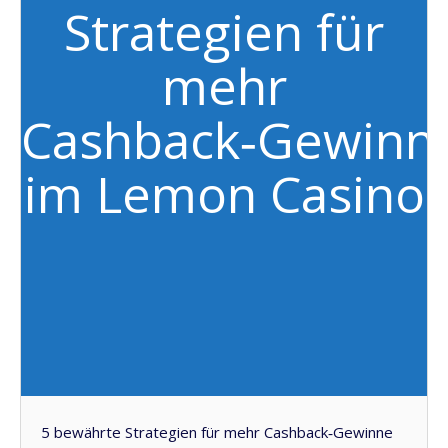
Strategien für
mehr
Cashback‑Gewinn
im Lemon Casino
5 bewährte Strategien für mehr Cashback‑Gewinne