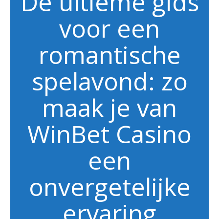
De ultieme gids
voor een
romantische
spelavond: zo
maak je van
WinBet Casino
een
onvergetelijke
ervaring