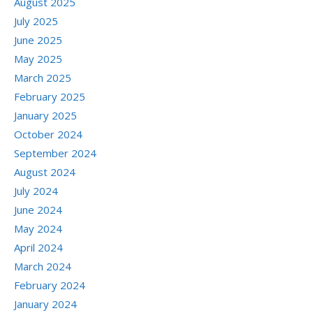
August 2025
July 2025
June 2025
May 2025
March 2025
February 2025
January 2025
October 2024
September 2024
August 2024
July 2024
June 2024
May 2024
April 2024
March 2024
February 2024
January 2024