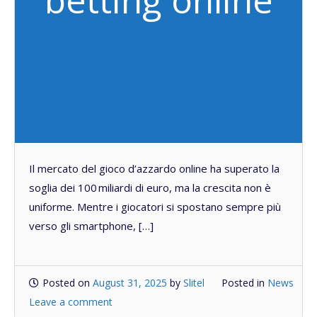
betting online
Il mercato del gioco d’azzardo online ha superato la
soglia dei 100 miliardi di euro, ma la crescita non è
uniforme. Mentre i giocatori si spostano sempre più
verso gli smartphone, […]
Posted on
August 31, 2025
by
Slitel
Posted in
News
Leave a comment