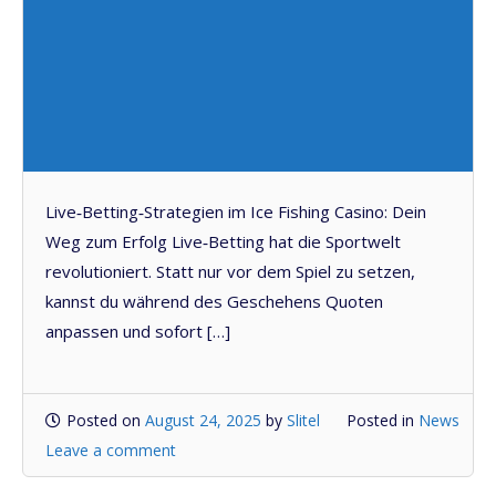
Live‑Betting‑Strategien im Ice Fishing Casino: Dein
Weg zum Erfolg Live‑Betting hat die Sportwelt
revolutioniert. Statt nur vor dem Spiel zu setzen,
kannst du während des Geschehens Quoten
anpassen und sofort […]
Posted on
August 24, 2025
by
Slitel
Posted in
News
Leave a comment