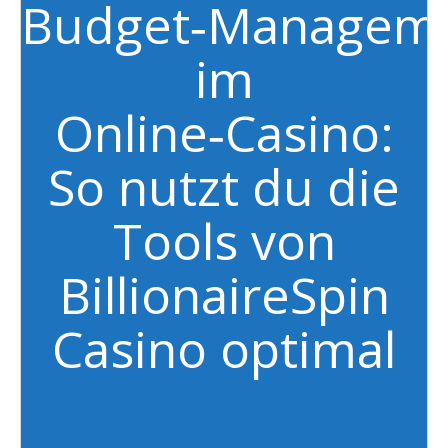
Budget‑Managem
im
Online‑Casino:
So nutzt du die
Tools von
BillionaireSpin
Casino optimal