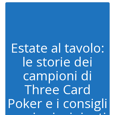
Estate al tavolo:
le storie dei
campioni di
Three Card
Poker e i consigli