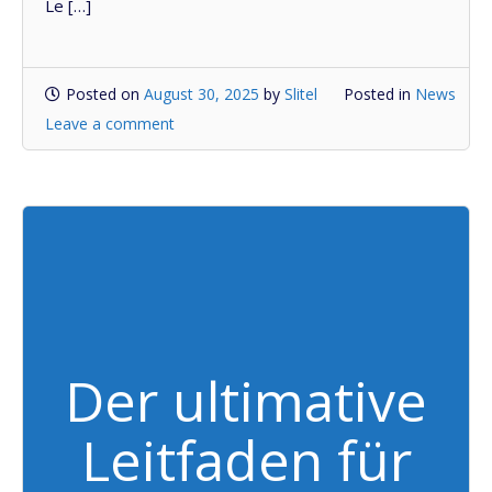
Le […]
Posted on
August 30, 2025
by
Slitel
Posted in
News
Leave a comment
Der ultimative
Leitfaden für