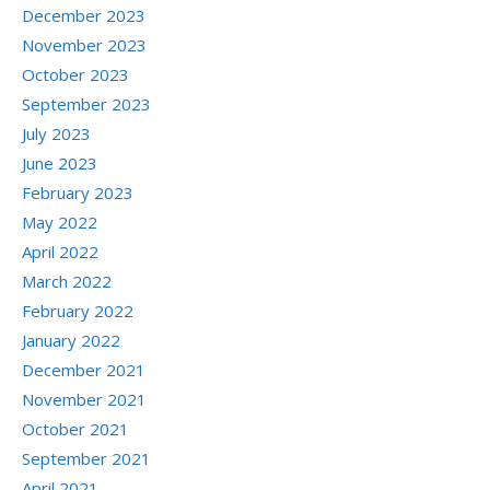
December 2023
November 2023
October 2023
September 2023
July 2023
June 2023
February 2023
May 2022
April 2022
March 2022
February 2022
January 2022
December 2021
November 2021
October 2021
September 2021
April 2021