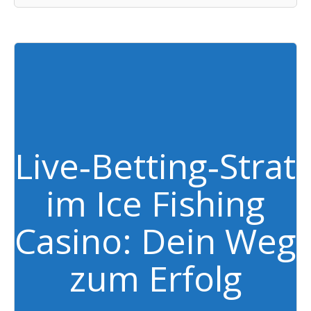
Live‑Betting‑Strat
im Ice Fishing
Casino: Dein Weg
zum Erfolg