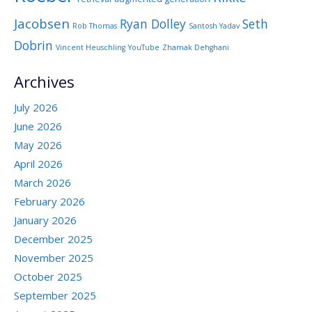
Jacobsen
Ryan Dolley
Seth
Rob Thomas
Santosh Yadav
Dobrin
Vincent Heuschling
YouTube
Zhamak Dehghani
Archives
July 2026
June 2026
May 2026
April 2026
March 2026
February 2026
January 2026
December 2025
November 2025
October 2025
September 2025