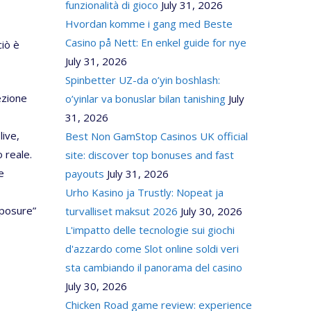
funzionalità di gioco
July 31, 2026
Hvordan komme i gang med Beste
Casino på Nett: En enkel guide for nye
ciò è
July 31, 2026
Spinbetter UZ-da o’yin boshlash:
ezione
o’yinlar va bonuslar bilan tanishing
July
31, 2026
live,
Best Non GamStop Casinos UK official
 reale.
site: discover top bonuses and fast
e
payouts
July 31, 2026
Urho Kasino ja Trustly: Nopeat ja
xposure”
turvalliset maksut 2026
July 30, 2026
L'impatto delle tecnologie sui giochi
d'azzardo come Slot online soldi veri
sta cambiando il panorama del casino
July 30, 2026
Chicken Road game review: experience