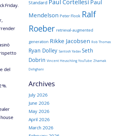
Paul Cortellesi
Paul
Standard
k Friday.
Ralf
Mendelson
Peter Flook
r,
Roeber
urrender
retrieval-augmented
Rikke Jacobsen
generation
Rob Thomas
asinò
Ryan Dolley
Seth
Santosh Yadav
 rispetto
Dobrin
Vincent Heuschling
YouTube
Zhamak
ne del
Dehghani
Archives
2 %.
July 2026
June 2026
ealer
May 2026
o house
April 2026
March 2026
February 2026