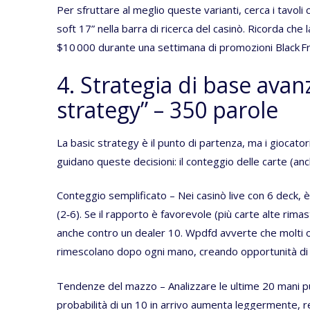
Per sfruttare al meglio queste varianti, cerca i tavol
soft 17” nella barra di ricerca del casinò. Ricorda che l
$10 000 durante una settimana di promozioni Black Fr
4. Strategia di base avan
strategy” – 350 parole
La basic strategy è il punto di partenza, ma i giocato
guidano queste decisioni: il conteggio delle carte (anc
Conteggio semplificato – Nei casinò live con 6 deck, è 
(2‑6). Se il rapporto è favorevole (più carte alte rim
anche contro un dealer 10. Wpdfd avverte che molti o
rimescolano dopo ogni mano, creando opportunità di
Tendenze del mazzo – Analizzare le ultime 20 mani può
probabilità di un 10 in arrivo aumenta leggermente, 