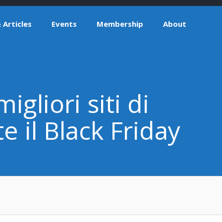
Articles
Events
Membership
About
igliori siti di
e il Black Friday