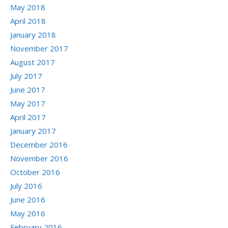
May 2018
April 2018
January 2018
November 2017
August 2017
July 2017
June 2017
May 2017
April 2017
January 2017
December 2016
November 2016
October 2016
July 2016
June 2016
May 2016
February 2016