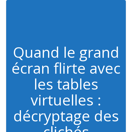
Quand le grand
écran flirte avec
les tables
virtuelles :
décryptage des
clichés