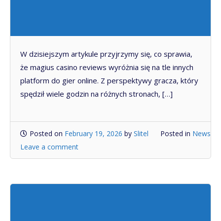
W dzisiejszym artykule przyjrzymy się, co sprawia,
że magius casino reviews wyróżnia się na tle innych
platform do gier online. Z perspektywy gracza, który
spędził wiele godzin na różnych stronach, […]
Posted on
February 19, 2026
by
Slitel
Posted in
News
Leave a comment