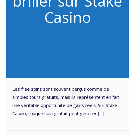
briller sur Stake
Casino
Les free spins sont souvent perçus comme de
simples tours gratuits, mais ils représentent en fait
une véritable opportunité de gains réels. Sur Stake
Casino, chaque spin gratuit peut générer […]