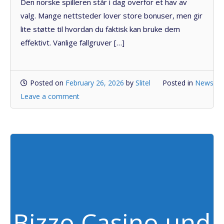
Den norske spilleren står i dag overfor et hav av
valg. Mange nettsteder lover store bonuser, men gir
lite støtte til hvordan du faktisk kan bruke dem
effektivt. Vanlige fallgruver […]
Posted on
February 26, 2026
by
Slitel
Posted in
News
Leave a comment
Bizzo Casino und