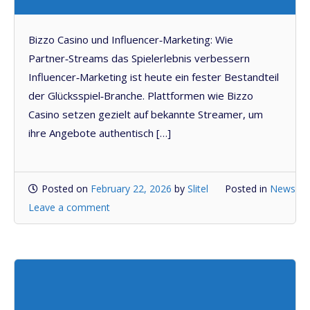
Bizzo Casino und Influencer‑Marketing: Wie
Partner‑Streams das Spielerlebnis verbessern
Influencer‑Marketing ist heute ein fester Bestandteil
der Glücksspiel‑Branche. Plattformen wie Bizzo
Casino setzen gezielt auf bekannte Streamer, um
ihre Angebote authentisch […]
Posted on
February 22, 2026
by
Slitel
Posted in
News
Leave a comment