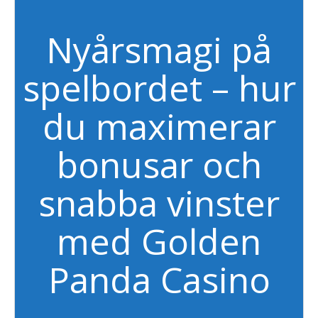
Nyårsmagi på
spelbordet – hur
du maximerar
bonusar och
snabba vinster
med Golden
Panda Casino