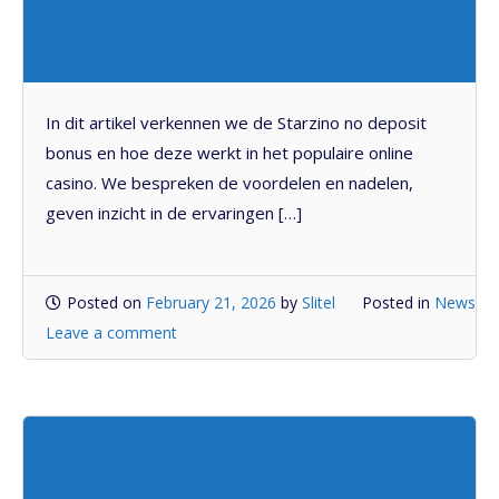
In dit artikel verkennen we de Starzino no deposit
bonus en hoe deze werkt in het populaire online
casino. We bespreken de voordelen en nadelen,
geven inzicht in de ervaringen […]
Posted on
February 21, 2026
by
Slitel
Posted in
News
Leave a comment