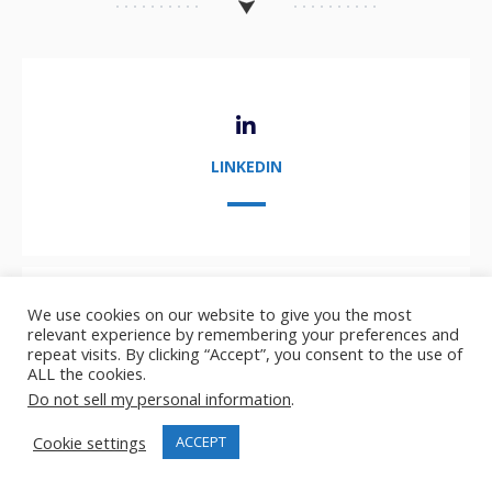
LINKEDIN
We use cookies on our website to give you the most
relevant experience by remembering your preferences and
repeat visits. By clicking “Accept”, you consent to the use of
ALL the cookies.
MEDIUM
Do not sell my personal information
.
Cookie settings
ACCEPT