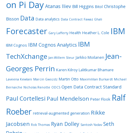
on Pi Day
Atanas Iliev
Bill Higgins
Christophe
Bitol
Data
Bisson
Data analytics
Data Contract
Fawaz Ghali
Forecaster
IBM
Health
Heather L. Cole
Gary Lafferty
IBM
IBM Cognos Analytics
IBM Cognos
Jean-
TechXchange
Jarkko Moilanen
Jan-Willem Steur
Georges Perrin
Karen Kilroy
Lalitkumar Bhamare
Martin Otto
Laveena Kewlani
Marcin Gwozdz
Maximililan Burkardt
Michael
Open Data Contract Standard
Bernaiche
Nicholas Renotte
ODCS
Ralf
Paul Cortellesi
Paul Mendelson
Peter Flook
Roeber
Rikke
retrieval-augmented generation
Jacobsen
Ryan Dolley
Seth
Rob Thomas
Santosh Yadav