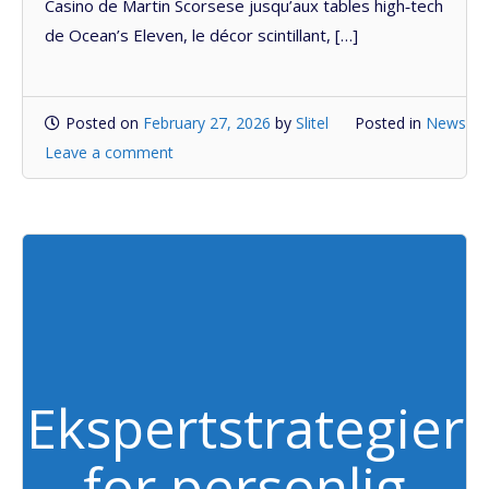
Casino de Martin Scorsese jusqu’aux tables high‑tech
de Ocean’s Eleven, le décor scintillant, […]
Posted on
February 27, 2026
by
Slitel
Posted in
News
Leave a comment
Ekspertstrategier
for personlig