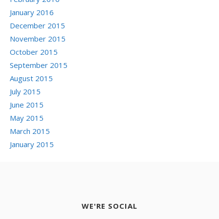
January 2016
December 2015
November 2015
October 2015
September 2015
August 2015
July 2015
June 2015
May 2015
March 2015
January 2015
WE'RE SOCIAL