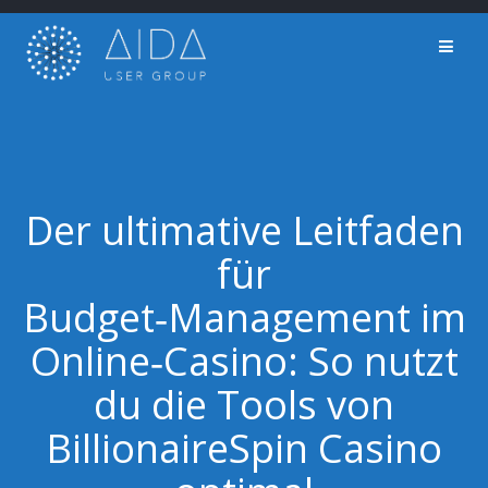
Skip
to
content
Der ultimative Leitfaden
für
Budget‑Management im
Online‑Casino: So nutzt
du die Tools von
BillionaireSpin Casino