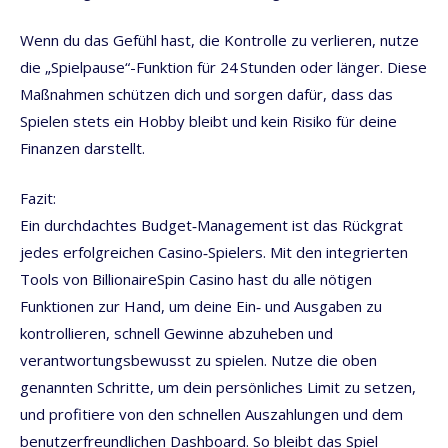
Wenn du das Gefühl hast, die Kontrolle zu verlieren, nutze
die „Spielpause“-Funktion für 24 Stunden oder länger. Diese
Maßnahmen schützen dich und sorgen dafür, dass das
Spielen stets ein Hobby bleibt und kein Risiko für deine
Finanzen darstellt.
Fazit:
Ein durchdachtes Budget‑Management ist das Rückgrat
jedes erfolgreichen Casino‑Spielers. Mit den integrierten
Tools von BillionaireSpin Casino hast du alle nötigen
Funktionen zur Hand, um deine Ein‑ und Ausgaben zu
kontrollieren, schnell Gewinne abzuheben und
verantwortungsbewusst zu spielen. Nutze die oben
genannten Schritte, um dein persönliches Limit zu setzen,
und profitiere von den schnellen Auszahlungen und dem
benutzerfreundlichen Dashboard. So bleibt das Spiel