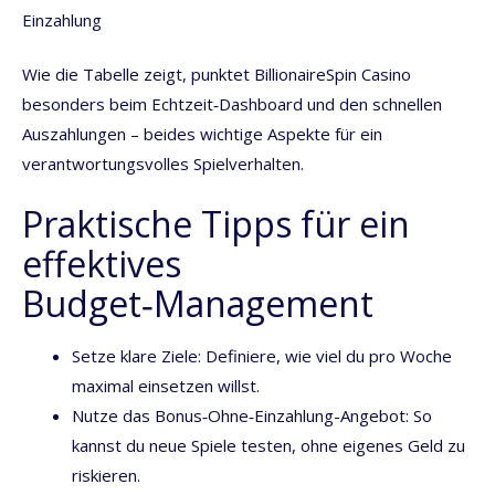
Einzahlung
Wie die Tabelle zeigt, punktet BillionaireSpin Casino
besonders beim Echtzeit‑Dashboard und den schnellen
Auszahlungen – beides wichtige Aspekte für ein
verantwortungsvolles Spielverhalten.
Praktische Tipps für ein
effektives
Budget‑Management
Setze klare Ziele: Definiere, wie viel du pro Woche
maximal einsetzen willst.
Nutze das Bonus‑Ohne‑Einzahlung-Angebot: So
kannst du neue Spiele testen, ohne eigenes Geld zu
riskieren.