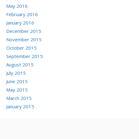
May 2016
February 2016
January 2016
December 2015
November 2015
October 2015
September 2015
August 2015
July 2015
June 2015
May 2015
March 2015
January 2015