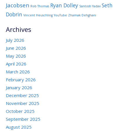
Jacobsen
Ryan Dolley
Seth
Rob Thomas
Santosh Yadav
Dobrin
Vincent Heuschling
YouTube
Zhamak Dehghani
Archives
July 2026
June 2026
May 2026
April 2026
March 2026
February 2026
January 2026
December 2025
November 2025
October 2025
September 2025
August 2025