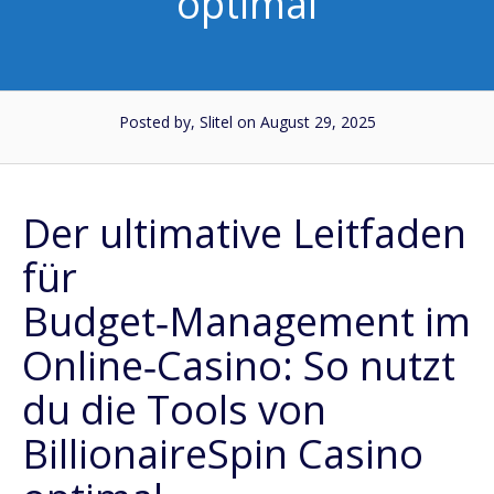
optimal
Posted by, Slitel
on August 29, 2025
Der ultimative Leitfaden
für
Budget‑Management im
Online‑Casino: So nutzt
du die Tools von
BillionaireSpin Casino