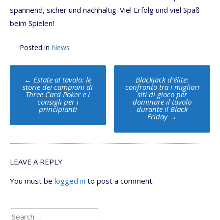
spannend, sicher und nachhaltig. Viel Erfolg und viel Spaß
beim Spielen!
Posted in
News
Post
←
Estate al tavolo: le
Blackjack d’élite:
navigation
storie dei campioni di
confronto tra i migliori
Three Card Poker e i
siti di gioco per
consigli per i
dominare il tavolo
principianti
durante il Black
Friday
→
LEAVE A REPLY
You must be
logged in
to post a comment.
Search