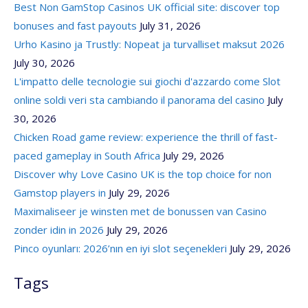
Best Non GamStop Casinos UK official site: discover top
bonuses and fast payouts
July 31, 2026
Urho Kasino ja Trustly: Nopeat ja turvalliset maksut 2026
July 30, 2026
L'impatto delle tecnologie sui giochi d'azzardo come Slot
online soldi veri sta cambiando il panorama del casino
July
30, 2026
Chicken Road game review: experience the thrill of fast-
paced gameplay in South Africa
July 29, 2026
Discover why Love Casino UK is the top choice for non
Gamstop players in
July 29, 2026
Maximaliseer je winsten met de bonussen van Casino
zonder idin in 2026
July 29, 2026
Pinco oyunları: 2026’nın en iyi slot seçenekleri
July 29, 2026
Tags