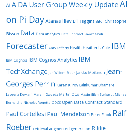
AI
AIDA User Group Weekly Update
AI
on Pi Day
Atanas Iliev
Bill Higgins
Christophe
Bitol
Data
Bisson
Data analytics
Data Contract
Fawaz Ghali
Forecaster
IBM
Health
Heather L. Cole
Gary Lafferty
IBM
IBM Cognos Analytics
IBM Cognos
Jean-
TechXchange
Jarkko Moilanen
Jan-Willem Steur
Georges Perrin
Karen Kilroy
Lalitkumar Bhamare
Martin Otto
Laveena Kewlani
Marcin Gwozdz
Maximililan Burkardt
Michael
Open Data Contract Standard
Bernaiche
Nicholas Renotte
ODCS
Ralf
Paul Cortellesi
Paul Mendelson
Peter Flook
Roeber
Rikke
retrieval-augmented generation