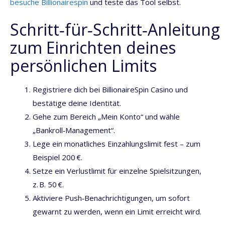
besuche Billionairespin
und teste das Tool selbst.
Schritt‑für‑Schritt‑Anleitung
zum Einrichten deines
persönlichen Limits
Registriere dich bei BillionaireSpin Casino und
bestätige deine Identität.
Gehe zum Bereich „Mein Konto“ und wähle
„Bankroll‑Management“.
Lege ein monatliches Einzahlungslimit fest – zum
Beispiel 200 €.
Setze ein Verlustlimit für einzelne Spielsitzungen,
z. B. 50 €.
Aktiviere Push‑Benachrichtigungen, um sofort
gewarnt zu werden, wenn ein Limit erreicht wird.