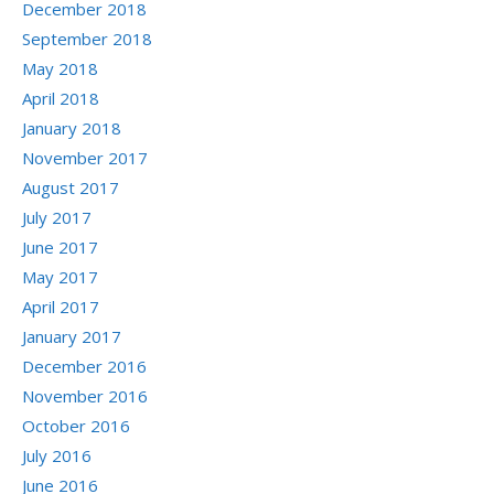
December 2018
September 2018
May 2018
April 2018
January 2018
November 2017
August 2017
July 2017
June 2017
May 2017
April 2017
January 2017
December 2016
November 2016
October 2016
July 2016
June 2016