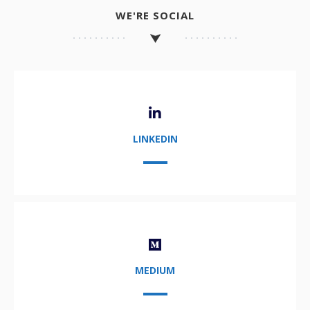
WE'RE SOCIAL
LINKEDIN
MEDIUM