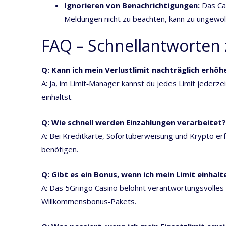
Ignorieren von Benachrichtigungen:
Das Cas
Meldungen nicht zu beachten, kann zu ungewoll
FAQ – Schnellantworten 
Q: Kann ich mein Verlustlimit nachträglich erhöh
A: Ja, im Limit‑Manager kannst du jedes Limit jederz
einhältst.
Q: Wie schnell werden Einzahlungen verarbeitet?
A: Bei Kreditkarte, Sofortüberweisung und Krypto e
benötigen.
Q: Gibt es ein Bonus, wenn ich mein Limit einhalt
A: Das 5Gringo Casino belohnt verantwortungsvolles S
Willkommensbonus‑Pakets.