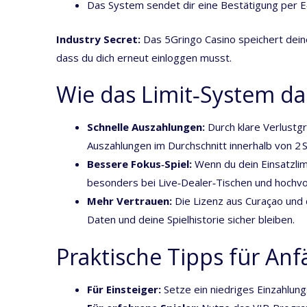
Das System sendet dir eine Bestätigung per E‑
Industry Secret:
Das 5Gringo Casino speichert deine
dass du dich erneut einloggen musst.
Wie das Limit‑System das
Schnelle Auszahlungen:
Durch klare Verlustg
Auszahlungen im Durchschnitt innerhalb von 2
Bessere Fokus‑Spiel:
Wenn du dein Einsatzlimi
besonders bei Live‑Dealer‑Tischen und hochvola
Mehr Vertrauen:
Die Lizenz aus Curaçao und d
Daten und deine Spielhistorie sicher bleiben.
Praktische Tipps für Anf
Für Einsteiger:
Setze ein niedriges Einzahlung