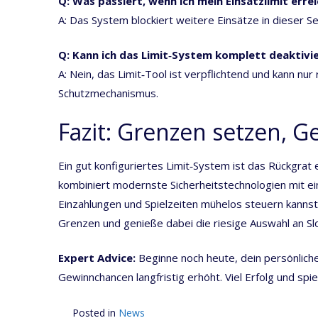
Q: Was passiert, wenn ich mein Einsatzlimit erre
A: Das System blockiert weitere Einsätze in dieser S
Q: Kann ich das Limit‑System komplett deaktivi
A: Nein, das Limit‑Tool ist verpflichtend und kann nur
Schutzmechanismus.
Fazit: Grenzen setzen, G
Ein gut konfiguriertes Limit‑System ist das Rückgrat
kombiniert modernste Sicherheitstechnologien mit ei
Einzahlungen und Spielzeiten mühelos steuern kannst
Grenzen und genieße dabei die riesige Auswahl an Sl
Expert Advice:
Beginne noch heute, dein persönliche
Gewinnchancen langfristig erhöht. Viel Erfolg und spi
Posted in
News