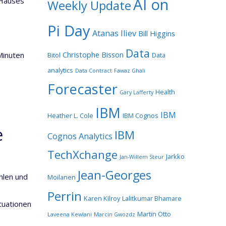
AI on
 Hauses
Weekly Update
Pi Day
Atanas Iliev
Bill Higgins
Data
Christophe Bisson
Minuten
Bitol
Data
analytics
Data Contract
Fawaz Ghali
Forecaster
Health
Gary Lafferty
IBM
IBM
Heather L. Cole
IBM Cognos
e
IBM
Cognos Analytics
TechXchange
Jarkko
Jan-Willem Steur
Jean-Georges
hlen und
Moilanen
Perrin
Karen Kilroy
Lalitkumar Bhamare
ituationen
Martin Otto
Laveena Kewlani
Marcin Gwozdz