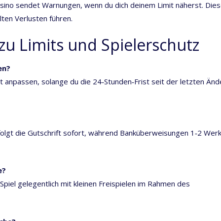
ino sendet Warnungen, wenn du dich deinem Limit näherst. Die
ten Verlusten führen.
zu Limits und Spielerschutz
en?
eit anpassen, solange du die 24‑Stunden‑Frist seit der letzten Än
rfolgt die Gutschrift sofort, während Banküberweisungen 1‑2 Wer
e?
piel gelegentlich mit kleinen Freispielen im Rahmen des