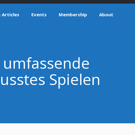
Articles
Events
Membership
About
r umfassende
usstes Spielen