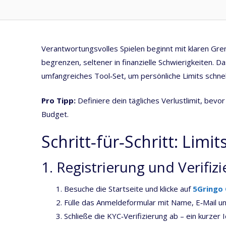
Verantwortungsvolles Spielen beginnt mit klaren Grenz
begrenzen, seltener in finanzielle Schwierigkeiten. 
umfangreiches Tool‑Set, um persönliche Limits schnell
Pro Tipp:
Definiere dein tägliches Verlustlimit, bevor
Budget.
Schritt‑für‑Schritt: Limi
1. Registrierung und Verifiz
Besuche die Startseite und klicke auf
5Gringo 
Fülle das Anmeldeformular mit Name, E‑Mail 
Schließe die KYC‑Verifizierung ab – ein kurzer 