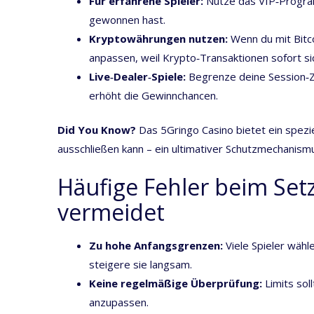
Für erfahrene Spieler:
Nutze das VIP‑Program
gewonnen hast.
Kryptowährungen nutzen:
Wenn du mit Bitco
anpassen, weil Krypto‑Transaktionen sofort sic
Live‑Dealer‑Spiele:
Begrenze deine Session‑Ze
erhöht die Gewinnchancen.
Did You Know?
Das 5Gringo Casino bietet ein speziel
ausschließen kann – ein ultimativer Schutzmechanismu
Häufige Fehler beim Set
vermeidet
Zu hohe Anfangsgrenzen:
Viele Spieler wähl
steigere sie langsam.
Keine regelmäßige Überprüfung:
Limits sol
anzupassen.