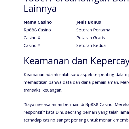
Lainnya
Nama Casino
Jenis Bonus
Rp888 Casino
Setoran Pertama
Casino X
Putaran Gratis
Casino Y
Setoran Kedua
Keamanan dan Kepercay
Keamanan adalah salah satu aspek terpenting dalam p
memastikan bahwa data dan dana pemain aman. Merek
transaksi keuangan.
“Saya merasa aman bermain di Rp888 Casino. Mereka 
responsif,” kata Dini, seorang pemain yang telah lam
terhadap casino sangat penting untuk menarik membe