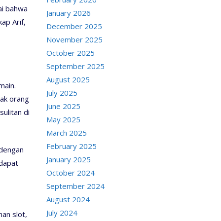
gai bahwa
January 2026
ap Arif,
December 2025
November 2025
October 2025
September 2025
August 2025
main.
July 2025
yak orang
June 2025
ulitan di
May 2025
March 2025
February 2025
 dengan
January 2025
 dapat
October 2024
September 2024
August 2024
July 2024
an slot,