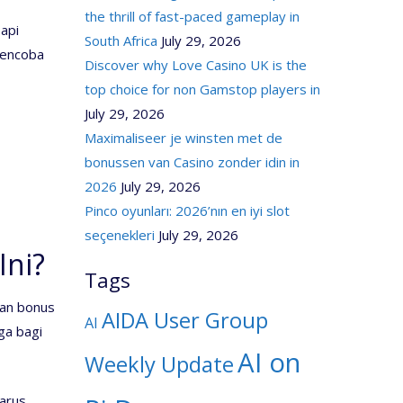
the thrill of fast-paced gameplay in
api
South Africa
July 29, 2026
mencoba
Discover why Love Casino UK is the
top choice for non Gamstop players in
July 29, 2026
Maximaliseer je winsten met de
bonussen van Casino zonder idin in
2026
July 29, 2026
Pinco oyunları: 2026’nın en iyi slot
seçenekleri
July 29, 2026
Ini?
Tags
gan bonus
AIDA User Group
AI
ga bagi
AI on
Weekly Update
harus