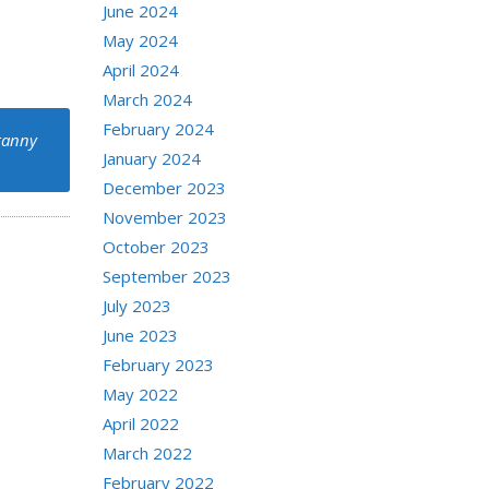
June 2024
May 2024
April 2024
March 2024
February 2024
ranny
January 2024
December 2023
November 2023
October 2023
September 2023
July 2023
June 2023
February 2023
May 2022
April 2022
March 2022
February 2022