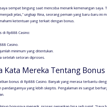
adi saya sempat bingung saat mencoba menarik kemenangan saya. T
menjadi jelas,” ungkap Rina, seorang pemain yang baru-baru ini 
emahami ketentuan yang terkait dengan bonus.
s di Rp888 Casino:
888 Casino.
jumlah minimum yang ditentukan.
 setelah setoran diproses.
 Kata Mereka Tentang Bonus 
atkan bonus di Rp888 Casino. Banyak yang merasa terbantu den
pandangannya yang lebih skeptis. Pengalaman ini sangat berhar
an.
pun bonusnya menarik, proses penarikan bisa jadi rumit. “Saya 