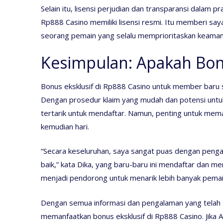
Selain itu, lisensi perjudian dan transparansi dalam 
Rp888 Casino memiliki lisensi resmi. Itu memberi sa
seorang pemain yang selalu memprioritaskan keamana
Kesimpulan: Apakah Bon
Bonus eksklusif di Rp888 Casino untuk member baru
Dengan prosedur klaim yang mudah dan potensi untuk 
tertarik untuk mendaftar. Namun, penting untuk mema
kemudian hari.
“Secara keseluruhan, saya sangat puas dengan pen
baik,” kata Dika, yang baru-baru ini mendaftar dan 
menjadi pendorong untuk menarik lebih banyak pemai
Dengan semua informasi dan pengalaman yang telah di
memanfaatkan bonus eksklusif di Rp888 Casino. Jika