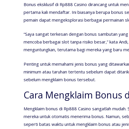
Bonus eksklusif di Rp888 Casino dirancang untuk m
pertama kali mendaftar. Ini biasanya berupa bonus s
pemain dapat mengeksplorasi berbagai permainan sl
“Saya sangat terkesan dengan bonus sambutan yang 
mencoba berbagai slot tanpa risiko besar,” kata And
menguntungkan, terutama bagi mereka yang baru mema
Penting untuk memahami jenis bonus yang ditawarka
minimum atau taruhan tertentu sebelum dapat ditarik
sebelum mengklaim bonus tersebut.
Cara Mengklaim Bonus d
Mengklaim bonus di Rp888 Casino sangatlah mudah. 
mereka untuk otomatis menerima bonus. Namun, sebe
seperti batas waktu untuk mengklaim bonus atau jen