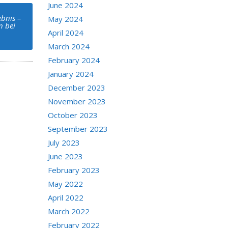
June 2024
ebnis –
May 2024
n bei
April 2024
March 2024
February 2024
January 2024
December 2023
November 2023
October 2023
September 2023
July 2023
June 2023
February 2023
May 2022
April 2022
March 2022
February 2022