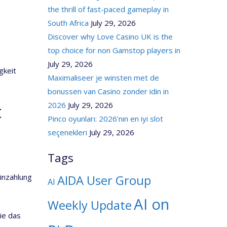
the thrill of fast-paced gameplay in
South Africa
July 29, 2026
Discover why Love Casino UK is the
top choice for non Gamstop players in
July 29, 2026
gkeit
Maximaliseer je winsten met de
bonussen van Casino zonder idin in
2026
July 29, 2026
t
Pinco oyunları: 2026’nın en iyi slot
seçenekleri
July 29, 2026
Tags
inzahlung
AIDA User Group
AI
AI on
Weekly Update
Sie das