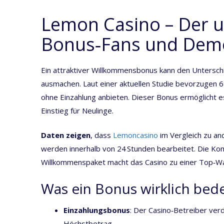
Lemon Casino – Der u
Bonus‑Fans und Demo
Ein attraktiver Willkommensbonus kann den Unterschi
ausmachen. Laut einer aktuellen Studie bevorzugen 6
ohne Einzahlung anbieten. Dieser Bonus ermöglicht e
Einstieg für Neulinge.
Daten zeigen
, dass
Lemoncasino
im Vergleich zu an
werden innerhalb von 24 Stunden bearbeitet. Die K
Willkommenspaket macht das Casino zu einer Top‑Wa
Was ein Bonus wirklich bed
Einzahlungsbonus
: Der Casino‑Betreiber ver
Höchstbetrag.