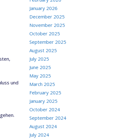
January 2026
December 2025
November 2025
October 2025
September 2025
August 2025
sten,
July 2025
June 2025
May 2025
hluss und
March 2025
February 2025
January 2025
October 2024
ugehen.
September 2024
August 2024
July 2024