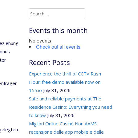
Search
for:
Events this month
No events
beziehung
Check out all events
Bonus
ter
Recent Posts
Experience the thrill of CCTV Rush
Hour: free demo available now on
 Anfragen
155.io
July 31, 2026
Safe and reliable payments at The
Residence Casino: Everything you need
to know
July 31, 2026
Migliori Online Casinò Non AAMS:
tgelegten
recensione delle app mobile e delle