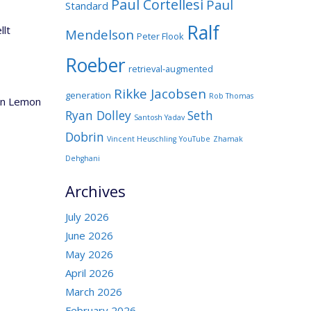
Paul Cortellesi
Paul
Standard
Ralf
llt
Mendelson
Peter Flook
Roeber
retrieval-augmented
Rikke Jacobsen
generation
Rob Thomas
den Lemon
Ryan Dolley
Seth
Santosh Yadav
Dobrin
Vincent Heuschling
YouTube
Zhamak
Dehghani
Archives
July 2026
June 2026
May 2026
April 2026
March 2026
February 2026