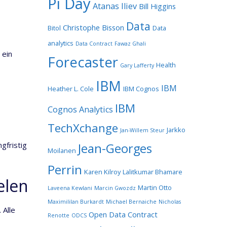
Pi Day
Atanas Iliev
Bill Higgins
Data
Christophe Bisson
Bitol
Data
analytics
Data Contract
Fawaz Ghali
 ein
Forecaster
Health
Gary Lafferty
IBM
IBM
Heather L. Cole
IBM Cognos
IBM
Cognos Analytics
TechXchange
Jarkko
Jan-Willem Steur
gfristig
Jean-Georges
Moilanen
Perrin
Karen Kilroy
Lalitkumar Bhamare
elen
Martin Otto
Laveena Kewlani
Marcin Gwozdz
Maximililan Burkardt
Michael Bernaiche
Nicholas
 Alle
Open Data Contract
Renotte
ODCS