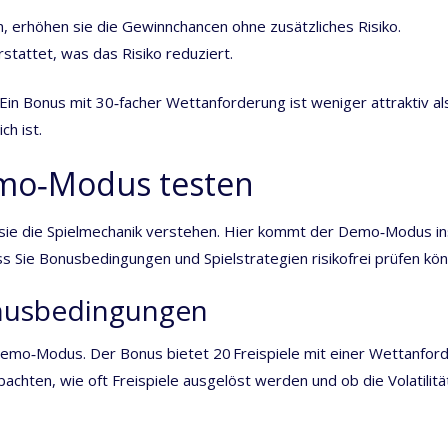
, erhöhen sie die Gewinnchancen ohne zusätzliches Risiko.
erstattet, was das Risiko reduziert.
n Bonus mit 30‑facher Wettanforderung ist weniger attraktiv als
ch ist.
emo‑Modus testen
r sie die Spielmechanik verstehen. Hier kommt der Demo‑Modus ins
ss Sie Bonusbedingungen und Spielstrategien risikofrei prüfen kö
onusbedingungen
emo‑Modus. Der Bonus bietet 20 Freispiele mit einer Wettanfor
hten, wie oft Freispiele ausgelöst werden und ob die Volatilitä