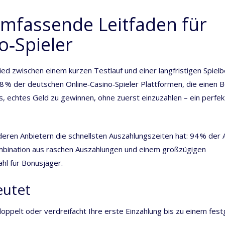
mfassende Leitfaden für
‑Spieler
ed zwischen einem kurzen Testlauf und einer langfristigen Spiel
8 % der deutschen Online‑Casino‑Spieler Plattformen, die einen 
s, echtes Geld zu gewinnen, ohne zuerst einzuzahlen – ein perfek
deren Anbietern die schnellsten Auszahlungszeiten hat: 94 % der
ombination aus raschen Auszahlungen und einem großzügigen
hl für Bonusjäger.
eutet
doppelt oder verdreifacht Ihre erste Einzahlung bis zu einem fes