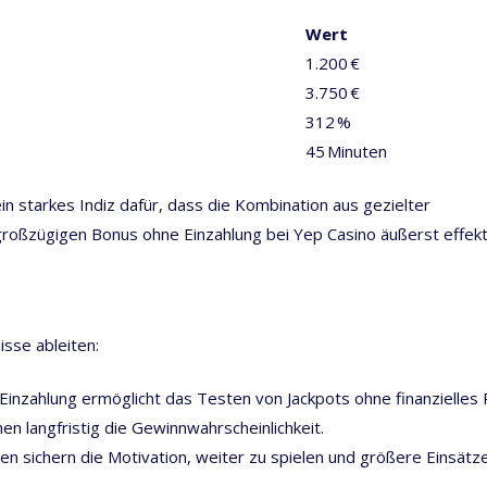
Wert
1.200 €
3.750 €
312 %
45 Minuten
n starkes Indiz dafür, dass die Kombination aus gezielter
roßzügigen Bonus ohne Einzahlung bei Yep Casino äußerst effekti
isse ableiten:
inzahlung ermöglicht das Testen von Jackpots ohne finanzielles R
 langfristig die Gewinnwahrscheinlichkeit.
en sichern die Motivation, weiter zu spielen und größere Einsätz