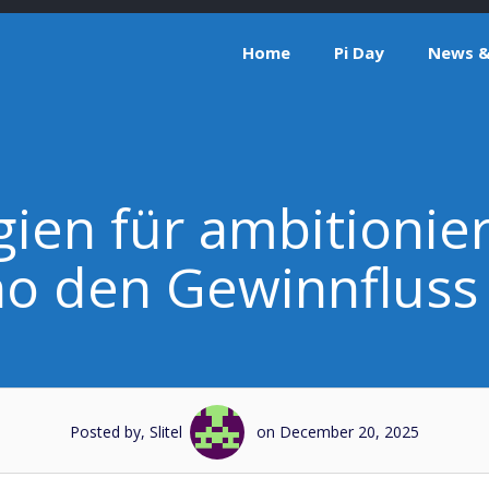
Home
Pi Day
News & 
gien für ambitionier
no den Gewinnfluss 
Posted by, Slitel
on December 20, 2025