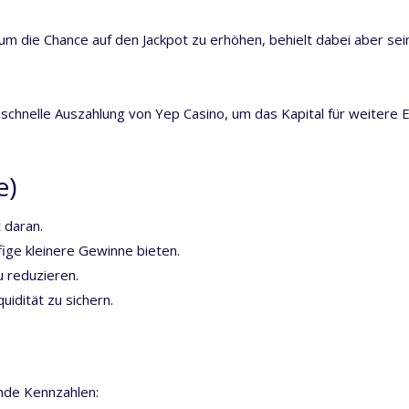
m die Chance auf den Jackpot zu erhöhen, behielt dabei aber sei
schnelle Auszahlung von Yep Casino, um das Kapital für weitere 
e)
t daran.
fige kleinere Gewinne bieten.
u reduzieren.
uidität zu sichern.
nde Kennzahlen: