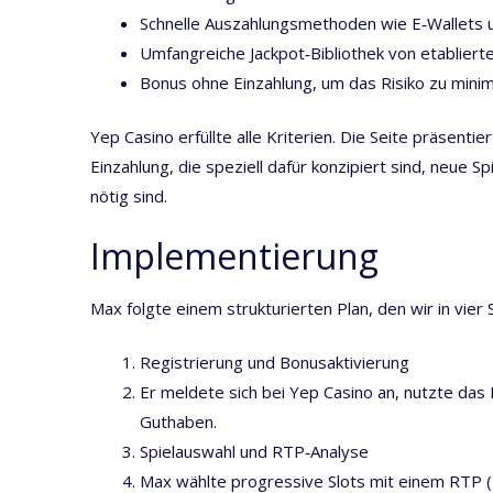
Schnelle Auszahlungsmethoden wie E‑Wallets 
Umfangreiche Jackpot‑Bibliothek von etabliert
Bonus ohne Einzahlung, um das Risiko zu minimie
Yep Casino erfüllte alle Kriterien. Die Seite präsen
Einzahlung, die speziell dafür konzipiert sind, neue Sp
nötig sind.
Implementierung
Max folgte einem strukturierten Plan, den wir in vie
Registrierung und Bonusaktivierung
Er meldete sich bei Yep Casino an, nutzte das
Guthaben.
Spielauswahl und RTP‑Analyse
Max wählte progressive Slots mit einem RTP (