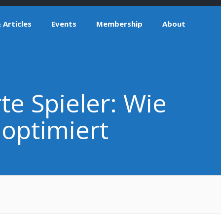
Articles
Events
Membership
About
te Spieler: Wie
optimiert