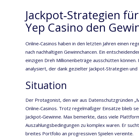
Jackpot‑Strategien für
Yep Casino den Gewin
Online‑Casinos haben in den letzten Jahren einen reg
nach nachhaltigen Gewinnchancen. Ein entscheidender
einzigen Dreh Millionenbeträge ausschütten können. 
analysiert, der dank gezielter Jackpot‑Strategien un
Situation
Der Protagonist, den wir aus Datenschutzgründen „M
Online‑Casinos. Trotz regelmäßiger Einsätze blieb se
Jackpot‑Gewinne. Max bemerkte, dass viele Plattfor
Auszahlungsbedingungen zu komplex waren. Er sucht
breites Portfolio an progressiven Spielen vereinte.