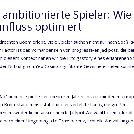
 ambitionierte Spieler: Wie
nfluss optimiert
elrechten Boom erlebt. Viele Spieler suchen nicht nur nach Spaß, 
 Faktor ist das Vorhandensein von progressiven Jackpots, die be
In diesem Kontext haben wir die Erfolgsstory eines erfahrenen Sp
d der Nutzung von Yep Casino signifikante Gewinne erzielen konnte
ax“ nennen, spielte seit mehreren Jahren in verschiedenen euro
in Kontostand meist stabil, und er verfehlte häufig die großen
men entweder keine ausreichende Jackpot‑Auswahl boten oder di
e nach einer Umgebung, die Transparenz, schnelle Auszahlungen 