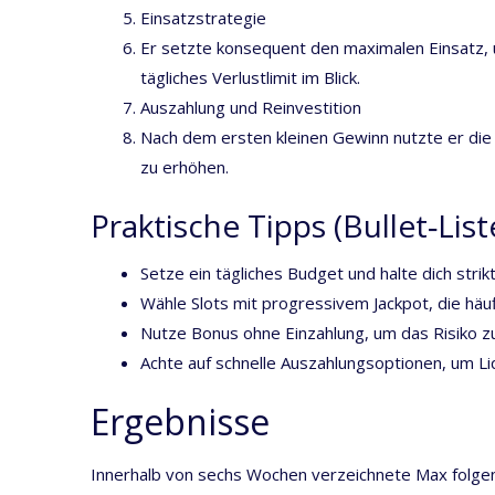
Einsatzstrategie
Er setzte konsequent den maximalen Einsatz, u
tägliches Verlustlimit im Blick.
Auszahlung und Reinvestition
Nach dem ersten kleinen Gewinn nutzte er die 
zu erhöhen.
Praktische Tipps (Bullet‑List
Setze ein tägliches Budget und halte dich strik
Wähle Slots mit progressivem Jackpot, die häu
Nutze Bonus ohne Einzahlung, um das Risiko z
Achte auf schnelle Auszahlungsoptionen, um Liq
Ergebnisse
Innerhalb von sechs Wochen verzeichnete Max folge