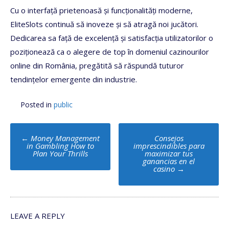
Cu o interfață prietenoasă și funcționalități moderne,
EliteSlots continuă să inoveze și să atragă noi jucători.
Dedicarea sa față de excelență și satisfacția utilizatorilor o
poziționează ca o alegere de top în domeniul cazinourilor
online din România, pregătită să răspundă tuturor
tendințelor emergente din industrie.
Posted in
public
Post
←
Money Management
Consejos
navigation
in Gambling How to
imprescindibles para
Plan Your Thrills
maximizar tus
ganancias en el
casino
→
LEAVE A REPLY