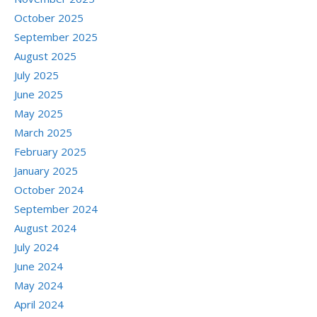
October 2025
September 2025
August 2025
July 2025
June 2025
May 2025
March 2025
February 2025
January 2025
October 2024
September 2024
August 2024
July 2024
June 2024
May 2024
April 2024