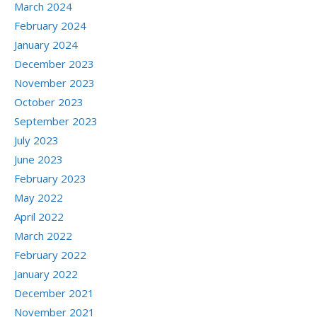
March 2024
February 2024
January 2024
December 2023
November 2023
October 2023
September 2023
July 2023
June 2023
February 2023
May 2022
April 2022
March 2022
February 2022
January 2022
December 2021
November 2021