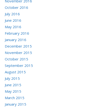
November 2016
October 2016
July 2016
June 2016
May 2016
February 2016
January 2016
December 2015
November 2015
October 2015
September 2015
August 2015
July 2015
June 2015
May 2015
March 2015
January 2015