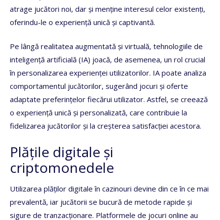
atrage jucători noi, dar și menține interesul celor existenți,
oferindu-le o experiență unică și captivantă.
Pe lângă realitatea augmentată și virtuală, tehnologiile de
inteligență artificială (IA) joacă, de asemenea, un rol crucial
în personalizarea experienței utilizatorilor. IA poate analiza
comportamentul jucătorilor, sugerând jocuri și oferte
adaptate preferințelor fiecărui utilizator. Astfel, se creează
o experiență unică și personalizată, care contribuie la
fidelizarea jucătorilor și la creșterea satisfacției acestora.
Plățile digitale și
criptomonedele
Utilizarea plăților digitale în cazinouri devine din ce în ce mai
prevalentă, iar jucătorii se bucură de metode rapide și
sigure de tranzacționare. Platformele de jocuri online au