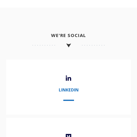
WE'RE SOCIAL
LINKEDIN