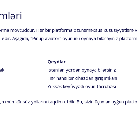
imləri
orma mövcuddur. Hər bir platforma özünəməxsus xüsusiyyətlərə və
im edir. Aşağıda, “Pinup aviator” oyununu oynaya biləcəyiniz platform
Qeydlər
rək
İstənilən yerdən oynaya bilərsiniz
Hər hansı bir cihazdan giriş imkanı
Yüksək keyfiyyətli oyun təcrübəsi
n mümkünsüz yollarını təqdim etdik. Bu, sizin üçün ən uyğun platf