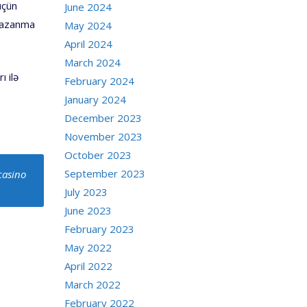
üçün
June 2024
 qazanma
May 2024
April 2024
March 2024
ı ilə
February 2024
January 2024
December 2023
November 2023
October 2023
September 2023
casino
July 2023
June 2023
February 2023
May 2022
April 2022
March 2022
February 2022