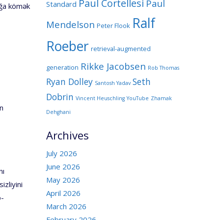
Paul Cortellesi
Paul
Standard
mağa kömək
Ralf
Mendelson
Peter Flook
Roeber
retrieval-augmented
Rikke Jacobsen
generation
Rob Thomas
Ryan Dolley
Seth
Santosh Yadav
Dobrin
Vincent Heuschling
YouTube
Zhamak
un
Dehghani
Archives
July 2026
June 2026
nı
May 2026
izliyini
April 2026
b-
March 2026
February 2026