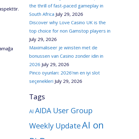
the thrill of fast-paced gameplay in
aspekttir.
South Africa
July 29, 2026
Discover why Love Casino UK is the
top choice for non Gamstop players in
July 29, 2026
Maximaliseer je winsten met de
ynamağa
bonussen van Casino zonder idin in
2026
July 29, 2026
Pinco oyunları: 2026’nın en iyi slot
seçenekleri
July 29, 2026
Tags
AIDA User Group
AI
AI on
Weekly Update