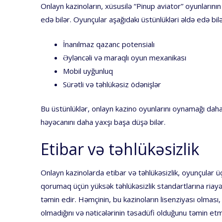
Onlayn kazinoların, xüsusilə “Pinup aviator” oyunların
edə bilər. Oyunçular aşağıdakı üstünlükləri əldə edə bilə
İnanılmaz qazanc potensialı
Əyləncəli və maraqlı oyun mexanikası
Mobil uyğunluq
Sürətli və təhlükəsiz ödənişlər
Bu üstünlüklər, onlayn kazino oyunlarını oynamağı dah
həyəcanını daha yaxşı başa düşə bilər.
Etibar və təhlükəsizlik
Onlayn kazinolarda etibar və təhlükəsizlik, oyunçular ü
qorumaq üçün yüksək təhlükəsizlik standartlarına riayət
təmin edir. Həmçinin, bu kazinoların lisenziyası olması, 
olmadığını və nəticələrinin təsadüfi olduğunu təmin etm