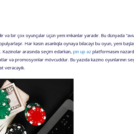
edir və bir çox oyunçular üçün yeni imkanlar yaradır. Bu dünyada “avi
opulyarlaşır. Hər kəsin asanlıqla oynaya biləcəyi bu oyun, yeni başl
r. Kazinolar arasında seçim edərkən,
pin up az
platformasını nəzər
fatlar və promosyonlar mövcuddur. Bu yazıda kazino oyunlarının seç
t verəcəyik.