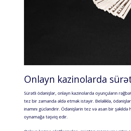
Onlayn kazinolarda sürət
Sürətli ödənişlər, onlayn kazinolarda oyunçuların rəğbət
tez bir zamanda əldə etmək istəyir. Beləliklə, ödənişləri
inamını gücləndirir. Ödənişlərin tez və asan bir şəkildə
oynamağa təşviq edir.