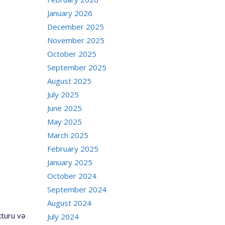
January 2026
December 2025
November 2025
October 2025
September 2025
August 2025
July 2025
June 2025
May 2025
March 2025
February 2025
January 2025
October 2024
September 2024
August 2024
kturu və
July 2024