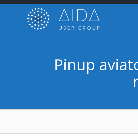
Skip
to
content
Pinup aviat