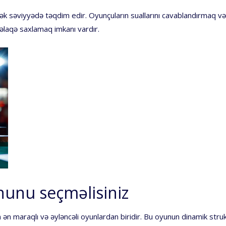
ksək səviyyədə təqdim edir. Oyunçuların suallarını cavablandırmaq və
 əlaqə saxlamaq imkanı vardır.
nunu seçməlisiniz
ən maraqlı və əyləncəli oyunlardan biridir. Bu oyunun dinamik stru