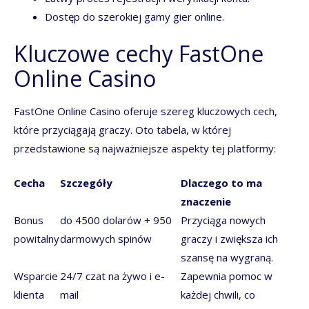
Dostęp do szerokiej gamy gier online.
Kluczowe cechy FastOne
Online Casino
FastOne Online Casino oferuje szereg kluczowych cech,
które przyciągają graczy. Oto tabela, w której
przedstawione są najważniejsze aspekty tej platformy:
Cecha
Szczegóły
Dlaczego to ma
znaczenie
Bonus
do 4500 dolarów + 950
Przyciąga nowych
powitalny
darmowych spinów
graczy i zwiększa ich
szansę na wygraną.
Wsparcie
24/7 czat na żywo i e-
Zapewnia pomoc w
klienta
mail
każdej chwili, co