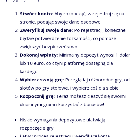
Stwórz konto:
Aby rozpocząć, zarejestruj się na
stronie, podając swoje dane osobowe.
Zweryfikuj swoje dane:
Po rejestracji, konieczne
będzie potwierdzenie tożsamości, co pomoże
zwiększyć bezpieczeństwo.
Dokonaj wpłaty:
Minimalny depozyt wynosi 1 dolar
lub 10 euro, co czyni platformę dostępną dla
każdego.
Wybierz swoją grę:
Przeglądaj różnorodne gry, od
slotów po gry stołowe, i wybierz coś dla siebie.
Rozpocznij grę:
Teraz możesz cieszyć się swoimi
ulubionymi grami i korzystać z bonusów!
Niskie wymagania depozytowe ułatwiają
rozpoczęcie gry.
Łatwy proces rejestracji i weryfikacji konta.