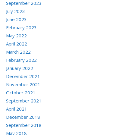
September 2023
July 2023
June 2023
February 2023
May 2022
April 2022
March 2022
February 2022
January 2022
December 2021
November 2021
October 2021
September 2021
April 2021
December 2018
September 2018
May 2018