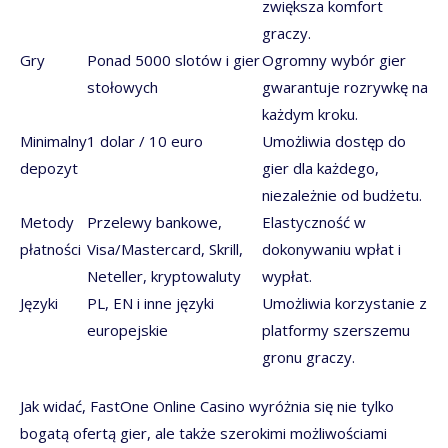
zwiększa komfort
graczy.
Gry
Ponad 5000 slotów i gier
Ogromny wybór gier
stołowych
gwarantuje rozrywkę na
każdym kroku.
Minimalny
1 dolar / 10 euro
Umożliwia dostęp do
depozyt
gier dla każdego,
niezależnie od budżetu.
Metody
Przelewy bankowe,
Elastyczność w
płatności
Visa/Mastercard, Skrill,
dokonywaniu wpłat i
Neteller, kryptowaluty
wypłat.
Języki
PL, EN i inne języki
Umożliwia korzystanie z
europejskie
platformy szerszemu
gronu graczy.
Jak widać, FastOne Online Casino wyróżnia się nie tylko
bogatą ofertą gier, ale także szerokimi możliwościami