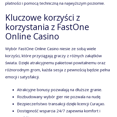
płatności i pomocą techniczną na najwyższym poziomie.
Kluczowe korzyści z
korzystania z FastOne
Online Casino
Wybór FastOne Online Casino niesie ze sobą wiele
korzyści, które przyciągają graczy z różnych zakątków
świata. Dzięki atrakcyjnemu pakietowi powitalnemu oraz
różnorodnym grom, każda sesja z pewnością będzie pełna
emocji i satysfakcji.
Atrakcyjne bonusy pozwalają na dłuższe granie.
Rozbudowany wybór gier nie pozwala na nudę.
Bezpieczeństwo transakcji dzięki licencji Curaçao.
Dostępność wsparcia 24/7 zapewnia komfort i