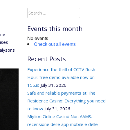
Search
for:
Events this month
une
No events
euses
Check out all events
nalysons
Recent Posts
Experience the thrill of CCTV Rush
Hour: free demo available now on
155.io
July 31, 2026
Safe and reliable payments at The
Residence Casino: Everything you need
to know
July 31, 2026
Migliori Online Casinò Non AAMS:
recensione delle app mobile e delle