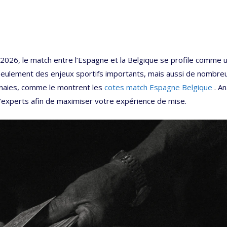
026, le match entre l’Espagne et la Belgique se profile comme 
on seulement des enjeux sportifs importants, mais aussi de nombr
nnaies, comme le montrent les
cotes match Espagne Belgique
. A
s d’experts afin de maximiser votre expérience de mise.