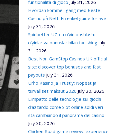
funzionalità di gioco
July 31, 2026
Hvordan komme i gang med Beste
Casino på Nett: En enkel guide for nye
July 31, 2026
Spinbetter UZ-da o’yin boshlash:
o’yinlar va bonuslar bilan tanishing
July
31, 2026
Best Non GamStop Casinos UK official
site: discover top bonuses and fast
payouts
July 31, 2026
Urho Kasino ja Trustly: Nopeat ja
turvalliset maksut 2026
July 30, 2026
L'impatto delle tecnologie sui giochi
d'azzardo come Slot online soldi veri
sta cambiando il panorama del casino
July 30, 2026
Chicken Road game review: experience