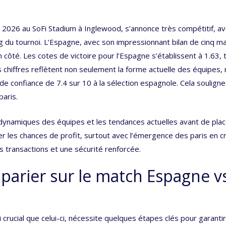
t 2026 au SoFi Stadium à Inglewood, s’annonce très compétitif, a
g du tournoi. L’Espagne, avec son impressionnant bilan de cinq m
 côté. Les cotes de victoire pour l’Espagne s’établissent à 1.63, 
es chiffres reflètent non seulement la forme actuelle des équipes,
de confiance de 7.4 sur 10 à la sélection espagnole. Cela souligne
paris.
 dynamiques des équipes et les tendances actuelles avant de plac
les chances de profit, surtout avec l’émergence des paris en cr
s transactions et une sécurité renforcée.
rier sur le match Espagne v
i crucial que celui-ci, nécessite quelques étapes clés pour garanti