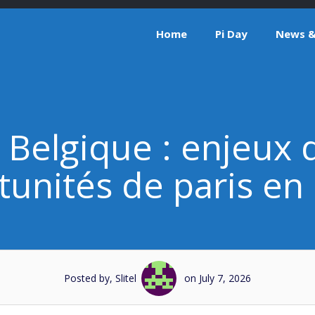
Home
Pi Day
News & 
 Belgique : enjeux 
unités de paris en
Posted by, Slitel
on July 7, 2026