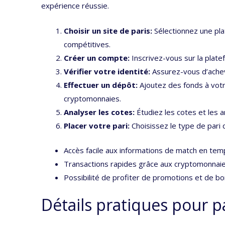
expérience réussie.
Choisir un site de paris:
Sélectionnez une pla
compétitives.
Créer un compte:
Inscrivez-vous sur la plate
Vérifier votre identité:
Assurez-vous d’acheve
Effectuer un dépôt:
Ajoutez des fonds à votr
cryptomonnaies.
Analyser les cotes:
Étudiez les cotes et les a
Placer votre pari:
Choisissez le type de pari 
Accès facile aux informations de match en tem
Transactions rapides grâce aux cryptomonnai
Possibilité de profiter de promotions et de bo
Détails pratiques pour p