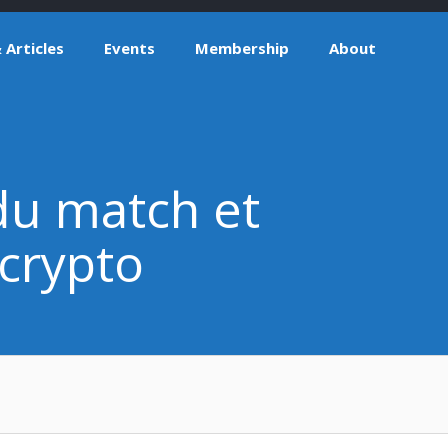
Articles
Events
Membership
About
du match et
 crypto