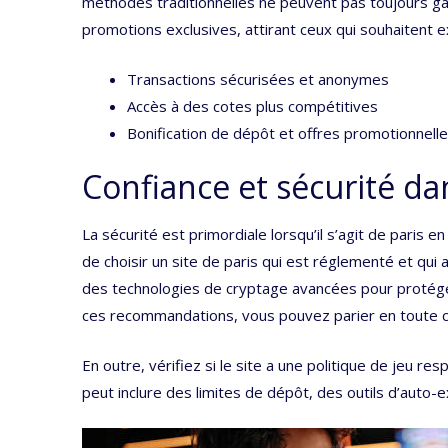
méthodes traditionnelles ne peuvent pas toujours ga
promotions exclusives, attirant ceux qui souhaitent 
Transactions sécurisées et anonymes
Accès à des cotes plus compétitives
Bonification de dépôt et offres promotionnell
Confiance et sécurité dan
La sécurité est primordiale lorsqu’il s’agit de paris e
de choisir un site de paris qui est réglementé et qui a
des technologies de cryptage avancées pour protéger
ces recommandations, vous pouvez parier en toute c
En outre, vérifiez si le site a une politique de jeu r
peut inclure des limites de dépôt, des outils d’auto-e