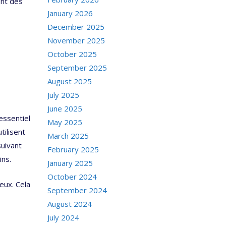
ent des
January 2026
December 2025
November 2025
October 2025
September 2025
August 2025
July 2025
June 2025
 essentiel
May 2025
tilisent
March 2025
suivant
February 2025
ins.
January 2025
October 2024
eux. Cela
September 2024
August 2024
July 2024