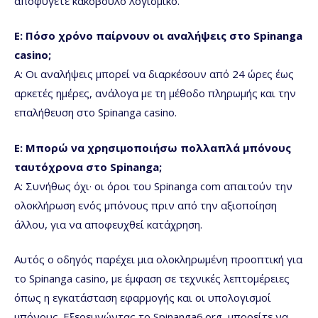
αποφύγετε κακόβουλο λογισμικό.
Ε: Πόσο χρόνο παίρνουν οι αναλήψεις στο Spinanga
casino;
Α: Οι αναλήψεις μπορεί να διαρκέσουν από 24 ώρες έως
αρκετές ημέρες, ανάλογα με τη μέθοδο πληρωμής και την
επαλήθευση στο Spinanga casino.
Ε: Μπορώ να χρησιμοποιήσω πολλαπλά μπόνους
ταυτόχρονα στο Spinanga;
Α: Συνήθως όχι· οι όροι του Spinanga com απαιτούν την
ολοκλήρωση ενός μπόνους πριν από την αξιοποίηση
άλλου, για να αποφευχθεί κατάχρηση.
Αυτός ο οδηγός παρέχει μια ολοκληρωμένη προοπτική για
το Spinanga casino, με έμφαση σε τεχνικές λεπτομέρειες
όπως η εγκατάσταση εφαρμογής και οι υπολογισμοί
μπόνους. Εξερευνώντας το Spinanga6.org, μπορείτε να