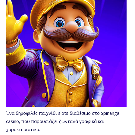
Ένα δημοφιλές παιχνίδι slots διαθέσιμο στο Spinanga
casino, που παρουσιάζει ζωντανά γραφικά και
χαρακτηριστικά.