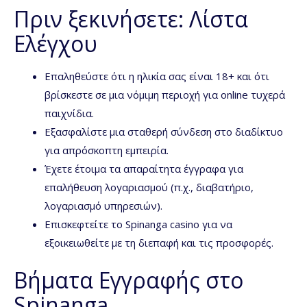
Πριν ξεκινήσετε: Λίστα
Ελέγχου
Επαληθεύστε ότι η ηλικία σας είναι 18+ και ότι
βρίσκεστε σε μια νόμιμη περιοχή για online τυχερά
παιχνίδια.
Εξασφαλίστε μια σταθερή σύνδεση στο διαδίκτυο
για απρόσκοπτη εμπειρία.
Έχετε έτοιμα τα απαραίτητα έγγραφα για
επαλήθευση λογαριασμού (π.χ., διαβατήριο,
λογαριασμό υπηρεσιών).
Επισκεφτείτε το Spinanga casino για να
εξοικειωθείτε με τη διεπαφή και τις προσφορές.
Βήματα Εγγραφής στο
Spinanga