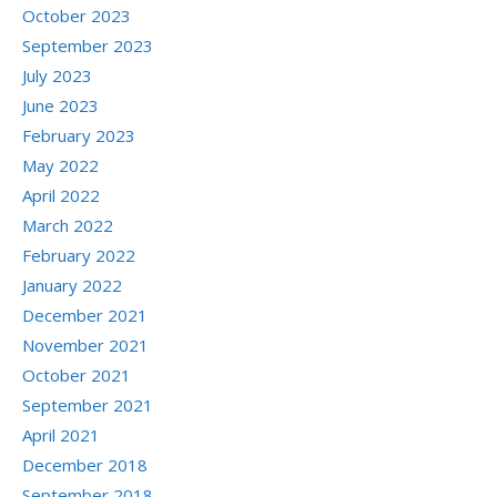
October 2023
September 2023
July 2023
June 2023
February 2023
May 2022
April 2022
March 2022
February 2022
January 2022
December 2021
November 2021
October 2021
September 2021
April 2021
December 2018
September 2018