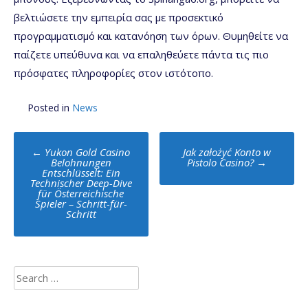
βελτιώσετε την εμπειρία σας με προσεκτικό
προγραμματισμό και κατανόηση των όρων. Θυμηθείτε να
παίζετε υπεύθυνα και να επαληθεύετε πάντα τις πιο
πρόσφατες πληροφορίες στον ιστότοπο.
Posted in
News
Post
←
Yukon Gold Casino
Jak założyć Konto w
navigation
Belohnungen
Pistolo Casino?
→
Entschlüsselt: Ein
Technischer Deep-Dive
für Österreichische
Spieler – Schritt-für-
Schritt
Search
for: