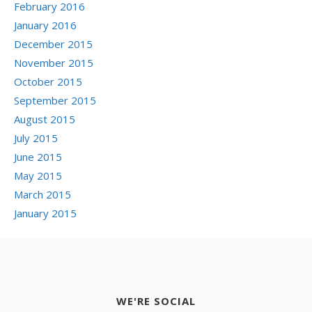
February 2016
January 2016
December 2015
November 2015
October 2015
September 2015
August 2015
July 2015
June 2015
May 2015
March 2015
January 2015
WE'RE SOCIAL