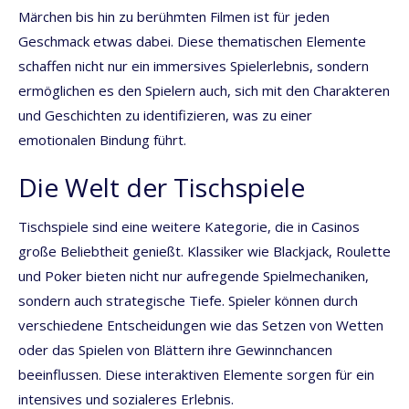
Märchen bis hin zu berühmten Filmen ist für jeden
Geschmack etwas dabei. Diese thematischen Elemente
schaffen nicht nur ein immersives Spielerlebnis, sondern
ermöglichen es den Spielern auch, sich mit den Charakteren
und Geschichten zu identifizieren, was zu einer
emotionalen Bindung führt.
Die Welt der Tischspiele
Tischspiele sind eine weitere Kategorie, die in Casinos
große Beliebtheit genießt. Klassiker wie Blackjack, Roulette
und Poker bieten nicht nur aufregende Spielmechaniken,
sondern auch strategische Tiefe. Spieler können durch
verschiedene Entscheidungen wie das Setzen von Wetten
oder das Spielen von Blättern ihre Gewinnchancen
beeinflussen. Diese interaktiven Elemente sorgen für ein
intensives und sozialeres Erlebnis.