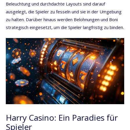
Beleuchtung und durchdachte Layouts sind darauf
ausgelegt, die Spieler zu fesseln und sie in der Umgebung
zu halten. Darüber hinaus werden Belohnungen und Boni
strategisch eingesetzt, um die Spieler langfristig zu binden.
Harry Casino: Ein Paradies für
Spieler