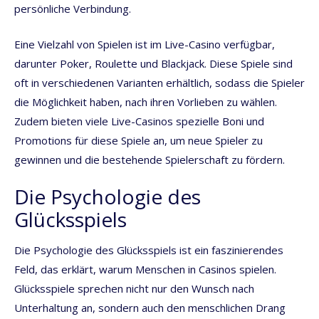
persönliche Verbindung.
Eine Vielzahl von Spielen ist im Live-Casino verfügbar,
darunter Poker, Roulette und Blackjack. Diese Spiele sind
oft in verschiedenen Varianten erhältlich, sodass die Spieler
die Möglichkeit haben, nach ihren Vorlieben zu wählen.
Zudem bieten viele Live-Casinos spezielle Boni und
Promotions für diese Spiele an, um neue Spieler zu
gewinnen und die bestehende Spielerschaft zu fördern.
Die Psychologie des
Glücksspiels
Die Psychologie des Glücksspiels ist ein faszinierendes
Feld, das erklärt, warum Menschen in Casinos spielen.
Glücksspiele sprechen nicht nur den Wunsch nach
Unterhaltung an, sondern auch den menschlichen Drang