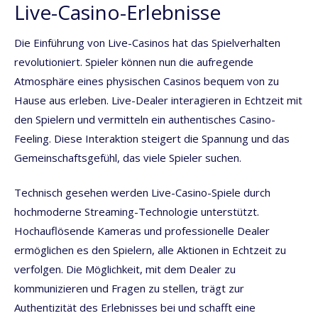
Live-Casino-Erlebnisse
Die Einführung von Live-Casinos hat das Spielverhalten
revolutioniert. Spieler können nun die aufregende
Atmosphäre eines physischen Casinos bequem von zu
Hause aus erleben. Live-Dealer interagieren in Echtzeit mit
den Spielern und vermitteln ein authentisches Casino-
Feeling. Diese Interaktion steigert die Spannung und das
Gemeinschaftsgefühl, das viele Spieler suchen.
Technisch gesehen werden Live-Casino-Spiele durch
hochmoderne Streaming-Technologie unterstützt.
Hochauflösende Kameras und professionelle Dealer
ermöglichen es den Spielern, alle Aktionen in Echtzeit zu
verfolgen. Die Möglichkeit, mit dem Dealer zu
kommunizieren und Fragen zu stellen, trägt zur
Authentizität des Erlebnisses bei und schafft eine