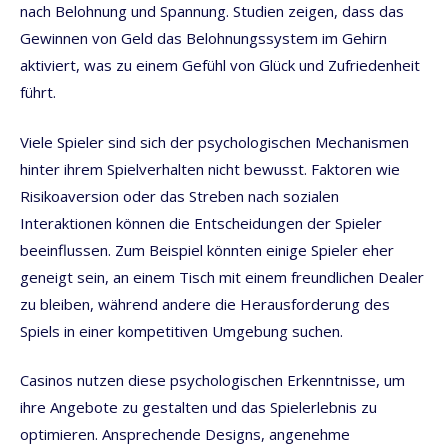
nach Belohnung und Spannung. Studien zeigen, dass das
Gewinnen von Geld das Belohnungssystem im Gehirn
aktiviert, was zu einem Gefühl von Glück und Zufriedenheit
führt.
Viele Spieler sind sich der psychologischen Mechanismen
hinter ihrem Spielverhalten nicht bewusst. Faktoren wie
Risikoaversion oder das Streben nach sozialen
Interaktionen können die Entscheidungen der Spieler
beeinflussen. Zum Beispiel könnten einige Spieler eher
geneigt sein, an einem Tisch mit einem freundlichen Dealer
zu bleiben, während andere die Herausforderung des
Spiels in einer kompetitiven Umgebung suchen.
Casinos nutzen diese psychologischen Erkenntnisse, um
ihre Angebote zu gestalten und das Spielerlebnis zu
optimieren. Ansprechende Designs, angenehme