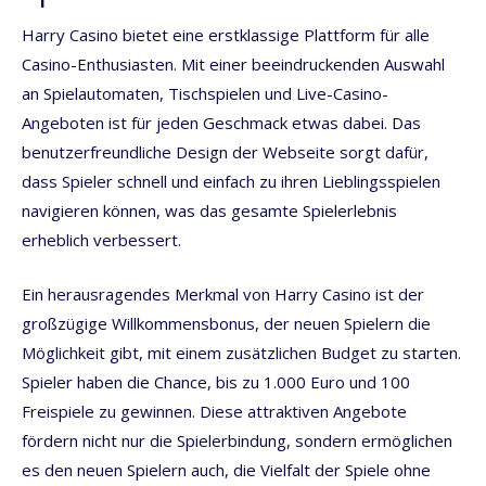
Harry Casino bietet eine erstklassige Plattform für alle
Casino-Enthusiasten. Mit einer beeindruckenden Auswahl
an Spielautomaten, Tischspielen und Live-Casino-
Angeboten ist für jeden Geschmack etwas dabei. Das
benutzerfreundliche Design der Webseite sorgt dafür,
dass Spieler schnell und einfach zu ihren Lieblingsspielen
navigieren können, was das gesamte Spielerlebnis
erheblich verbessert.
Ein herausragendes Merkmal von Harry Casino ist der
großzügige Willkommensbonus, der neuen Spielern die
Möglichkeit gibt, mit einem zusätzlichen Budget zu starten.
Spieler haben die Chance, bis zu 1.000 Euro und 100
Freispiele zu gewinnen. Diese attraktiven Angebote
fördern nicht nur die Spielerbindung, sondern ermöglichen
es den neuen Spielern auch, die Vielfalt der Spiele ohne