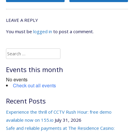
LEAVE A REPLY
You must be
logged in
to post a comment.
Search
for:
Events this month
No events
Check out all events
Recent Posts
Experience the thrill of CCTV Rush Hour: free demo
available now on 155.io
July 31, 2026
Safe and reliable payments at The Residence Casino: