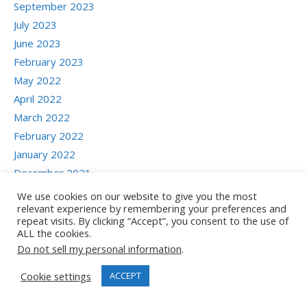
September 2023
July 2023
June 2023
February 2023
May 2022
April 2022
March 2022
February 2022
January 2022
December 2021
November 2021
We use cookies on our website to give you the most
relevant experience by remembering your preferences and
October 2021
repeat visits. By clicking “Accept”, you consent to the use of
September 2021
ALL the cookies.
April 2021
Do not sell my personal information
.
December 2018
Cookie settings
ACCEPT
September 2018
May 2018