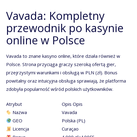
Vavada: Kompletny
przewodnik po kasynie
online w Polsce
Vavada to znane kasyno online, które działa również w
Polsce. Strona przyciąga graczy szeroką ofertą gier,
przejrzystymi warunkami i obsługą w PLN (zł). Bonus
powitalny oraz intuicyjna obsługa sprawiają, że platforma
zdobyła popularność wśród polskich użytkowników.
Atrybut
Opis Opis
Nazwa
Vavada
GEO
Polska (PL)
Licencja
Curaçao