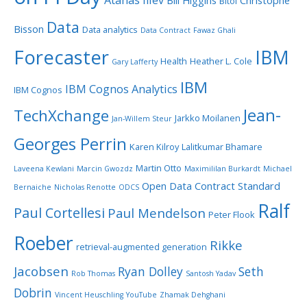
Atanas Iliev
Bill Higgins
Christophe
Bitol
Data
Bisson
Data analytics
Data Contract
Fawaz Ghali
Forecaster
IBM
Health
Heather L. Cole
Gary Lafferty
IBM
IBM Cognos Analytics
IBM Cognos
Jean-
TechXchange
Jarkko Moilanen
Jan-Willem Steur
Georges Perrin
Karen Kilroy
Lalitkumar Bhamare
Martin Otto
Laveena Kewlani
Marcin Gwozdz
Maximililan Burkardt
Michael
Open Data Contract Standard
Bernaiche
Nicholas Renotte
ODCS
Ralf
Paul Cortellesi
Paul Mendelson
Peter Flook
Roeber
Rikke
retrieval-augmented generation
Jacobsen
Ryan Dolley
Seth
Rob Thomas
Santosh Yadav
Dobrin
Vincent Heuschling
YouTube
Zhamak Dehghani