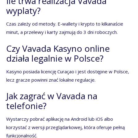
Ile trwa realizacja Vavada
wyplaty?
Czas zależy od metody. E-wallety i krypto to kilkanaście
minut, a przelewy i karty zajmują do 3 dni roboczych.
Czy Vavada Kasyno online
działa legalnie w Polsce?
Kasyno posiada licencję Curaçao i jest dostępne w Polsce,
lecz gracze powinni znać lokalne regulacje.
Jak zagrać w Vavada na
telefonie?
Wystarczy pobrać aplikację na Android lub iOS albo
korzystać z wersji przeglądarkowej, która oferuje pełną
funkcjonalność.