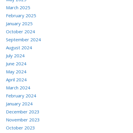
March 2025
February 2025
January 2025
October 2024
September 2024
August 2024
July 2024
June 2024
May 2024
April 2024
March 2024
February 2024
January 2024
December 2023
November 2023
October 2023