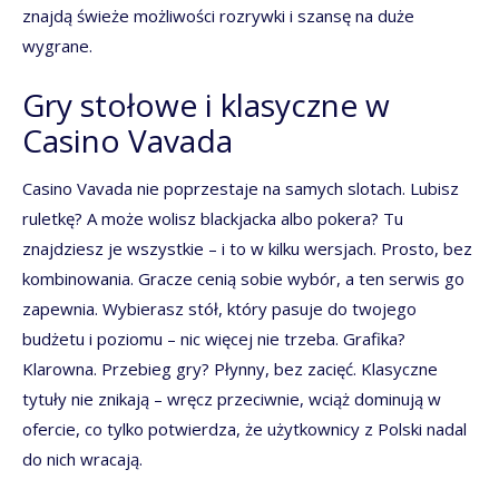
znajdą świeże możliwości rozrywki i szansę na duże
wygrane.
Gry stołowe i klasyczne w
Casino Vavada
Casino Vavada nie poprzestaje na samych slotach. Lubisz
ruletkę? A może wolisz blackjacka albo pokera? Tu
znajdziesz je wszystkie – i to w kilku wersjach. Prosto, bez
kombinowania. Gracze cenią sobie wybór, a ten serwis go
zapewnia. Wybierasz stół, który pasuje do twojego
budżetu i poziomu – nic więcej nie trzeba. Grafika?
Klarowna. Przebieg gry? Płynny, bez zacięć. Klasyczne
tytuły nie znikają – wręcz przeciwnie, wciąż dominują w
ofercie, co tylko potwierdza, że użytkownicy z Polski nadal
do nich wracają.