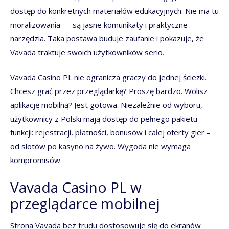
dostęp do konkretnych materiałów edukacyjnych. Nie ma tu
moralizowania — są jasne komunikaty i praktyczne
narzędzia. Taka postawa buduje zaufanie i pokazuje, że
Vavada traktuje swoich użytkowników serio.
Vavada Casino PL nie ogranicza graczy do jednej ścieżki.
Chcesz grać przez przeglądarkę? Proszę bardzo. Wolisz
aplikację mobilną? Jest gotowa. Niezależnie od wyboru,
użytkownicy z Polski mają dostęp do pełnego pakietu
funkcji: rejestracji, płatności, bonusów i całej oferty gier –
od slotów po kasyno na żywo. Wygoda nie wymaga
kompromisów.
Vavada Casino PL w
przeglądarce mobilnej
Strona Vavada bez trudu dostosowuje się do ekranów