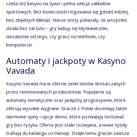
czeka też kasyno na żywo i pełna sekcja zakładów
sportowych. Bez konieczności logowania się gdzieś indziej,
bez zbędnych kliknięć. Nasze testy pokazały, że wszystko
działa bez zarzutu – gry ładują się błyskawicznie,
niezależnie od tego, czy grasz na telefonie, czy
komputerze.
Automaty i jackpoty w Kasyno
Vavada
Kasyno Vavada ma w ofercie setki slotów dostarczanych
przez renomowanych producentów. Popularne są
automaty tematyczne oraz jackpoty progresywne, które
oferują wysokie wygrane. Gracze z Polski doceniają także
darmowe spiny i opcje demo, które pozwalają testować
gry bez ryzyka. Oferta jest stale rozwijana, a nowe tytuły
trafiają do katalogu co miesiąc. Dzięki temu gracze zawsze