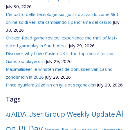
July 30, 2026
L'impatto delle tecnologie sui giochi d'azzardo come Slot
online soldi veri sta cambiando il panorama del casino
July
30, 2026
Chicken Road game review: experience the thrill of fast-
paced gameplay in South Africa
July 29, 2026
Discover why Love Casino UK is the top choice for non
Gamstop players in
July 29, 2026
Maximaliseer je winsten met de bonussen van Casino
zonder idin in 2026
July 29, 2026
Pinco oyunları: 2026’nın en iyi slot seçenekleri
July 29, 2026
Tags
AI
AIDA User Group Weekly Update
AI
on Pi Day