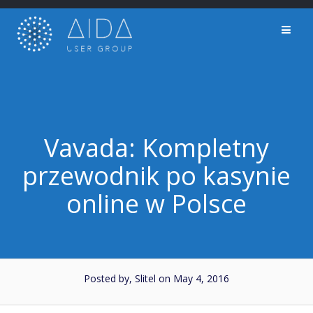
Skip
to
content
Vavada: Kompletny
przewodnik po kasynie
online w Polsce
Posted by, Slitel
on May 4, 2016