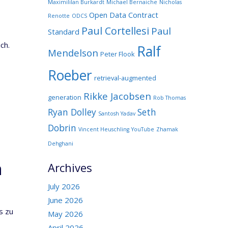
Maximililan Burkardt
Michael Bernaiche
Nicholas
Open Data Contract
Renotte
ODCS
Paul Cortellesi
Paul
Standard
ch.
Ralf
Mendelson
Peter Flook
Roeber
retrieval-augmented
Rikke Jacobsen
generation
Rob Thomas
Ryan Dolley
Seth
Santosh Yadav
Dobrin
Vincent Heuschling
YouTube
Zhamak
Dehghani
n
Archives
July 2026
June 2026
s zu
May 2026
April 2026