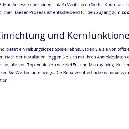
-Mail-Adresse über einen Link. 4) Verifizieren Sie Ihr Konto durc
ichen. Dieser Prozess ist entscheidend für den Zugang zum
zo
Einrichtung und Kernfunktion
 bietet ein reibungsloses Spielerlebnis. Laden Sie sie von offizie
 Nach der Installation, loggen Sie sich mit Ihren Anmeldedaten e
asino, alle von Top-Anbietern wie NetEnt und Microgaming. Nutze
n Sie Wetten unterwegs. Die Benutzeroberfläche ist intuitiv, m
tion.