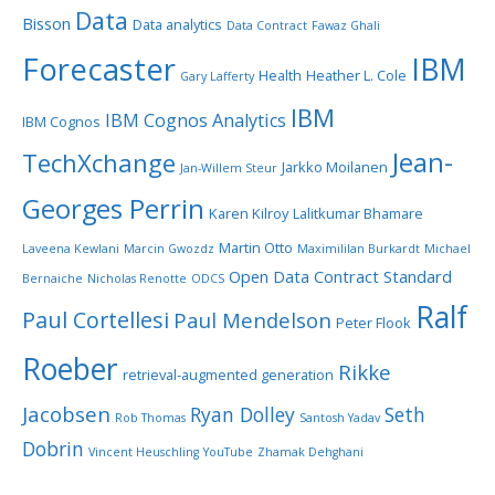
Data
Bisson
Data analytics
Data Contract
Fawaz Ghali
Forecaster
IBM
Health
Heather L. Cole
Gary Lafferty
IBM
IBM Cognos Analytics
IBM Cognos
Jean-
TechXchange
Jarkko Moilanen
Jan-Willem Steur
Georges Perrin
Karen Kilroy
Lalitkumar Bhamare
Martin Otto
Laveena Kewlani
Marcin Gwozdz
Maximililan Burkardt
Michael
Open Data Contract Standard
Bernaiche
Nicholas Renotte
ODCS
Ralf
Paul Cortellesi
Paul Mendelson
Peter Flook
Roeber
Rikke
retrieval-augmented generation
Jacobsen
Ryan Dolley
Seth
Rob Thomas
Santosh Yadav
Dobrin
Vincent Heuschling
YouTube
Zhamak Dehghani