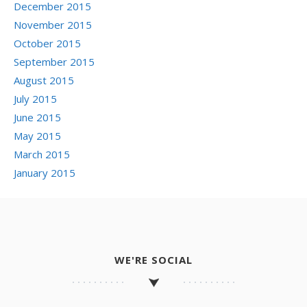
December 2015
November 2015
October 2015
September 2015
August 2015
July 2015
June 2015
May 2015
March 2015
January 2015
WE'RE SOCIAL