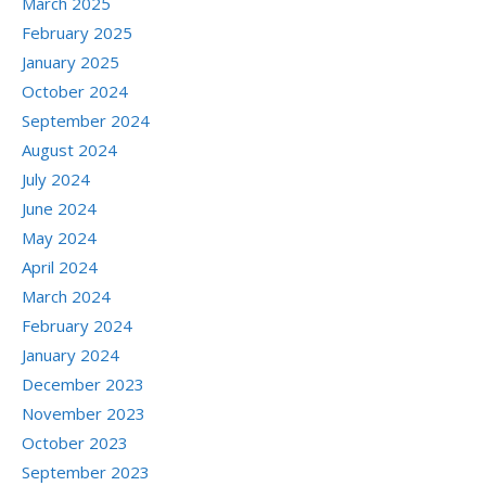
March 2025
February 2025
January 2025
October 2024
September 2024
August 2024
July 2024
June 2024
May 2024
April 2024
March 2024
February 2024
January 2024
December 2023
November 2023
October 2023
September 2023