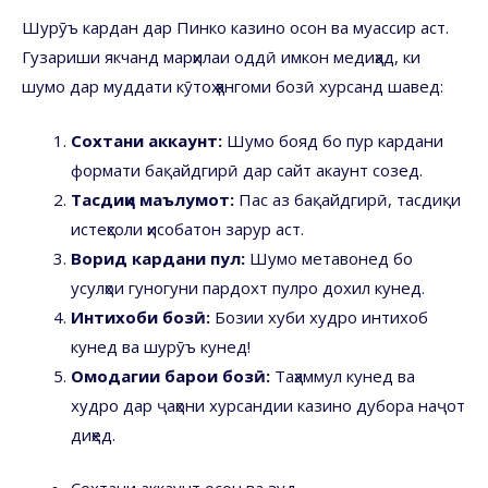
Шурӯъ кардан дар Пинко казино осон ва муассир аст.
Гузариши якчанд марҳилаи оддӣ имкон медиҳад, ки
шумо дар муддати кӯтоҳ ҳангоми бозӣ хурсанд шавед:
Сохтани аккаунт:
Шумо бояд бо пур кардани
формати бақайдгирӣ дар сайт акаунт созед.
Тасдиқи маълумот:
Пас аз бақайдгирӣ, тасдиқи
истеҳсоли ҳисобатон зарур аст.
Ворид кардани пул:
Шумо метавонед бо
усулҳои гуногуни пардохт пулро дохил кунед.
Интихоби бозӣ:
Бозии хуби худро интихоб
кунед ва шурӯъ кунед!
Омодагии барои бозӣ:
Таҳаммул кунед ва
худро дар ҷаҳони хурсандии казино дубора наҷот
диҳед.