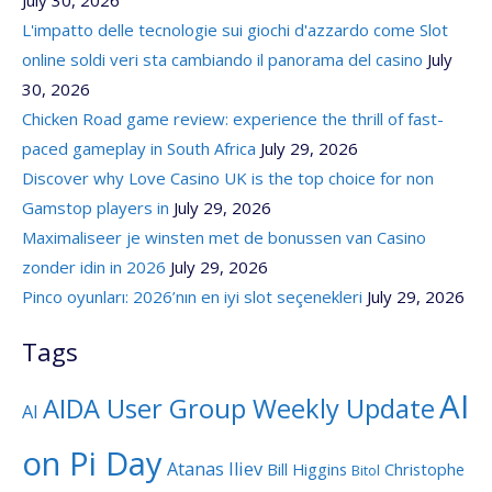
July 30, 2026
L'impatto delle tecnologie sui giochi d'azzardo come Slot
online soldi veri sta cambiando il panorama del casino
July
30, 2026
Chicken Road game review: experience the thrill of fast-
paced gameplay in South Africa
July 29, 2026
Discover why Love Casino UK is the top choice for non
Gamstop players in
July 29, 2026
Maximaliseer je winsten met de bonussen van Casino
zonder idin in 2026
July 29, 2026
Pinco oyunları: 2026’nın en iyi slot seçenekleri
July 29, 2026
Tags
AI
AIDA User Group Weekly Update
AI
on Pi Day
Atanas Iliev
Bill Higgins
Christophe
Bitol