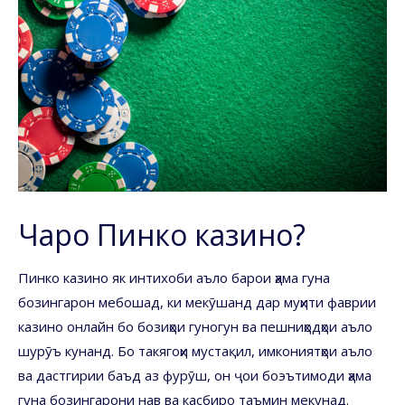
Чаро Пинко казино?
Пинко казино як интихоби аъло барои ҳама гуна
бозингарон мебошад, ки мекӯшанд дар муҳити фаврии
казино онлайн бо бозиҳои гуногун ва пешниҳодҳои аъло
шурӯъ кунанд. Бо такягоҳи мустақил, имкониятҳои аъло
ва дастгирии баъд аз фурӯш, он ҷои боэътимоди ҳама
гуна бозингарони нав ва касбиро таъмин мекунад.