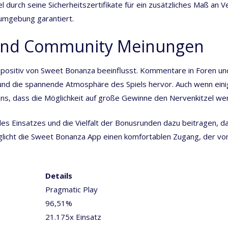
 durch seine Sicherheitszertifikate für ein zusätzliches Maß an V
lumgebung garantiert.
und Community Meinungen
 positiv von Sweet Bonanza beeinflusst. Kommentare in Foren un
und die spannende Atmosphäre des Spiels hervor. Auch wenn ein
sens, dass die Möglichkeit auf große Gewinne den Nervenkitzel wert
des Einsatzes und die Vielfalt der Bonusrunden dazu beitragen, d
möglicht die Sweet Bonanza App einen komfortablen Zugang, der von
Details
Pragmatic Play
96,51%
21.175x Einsatz