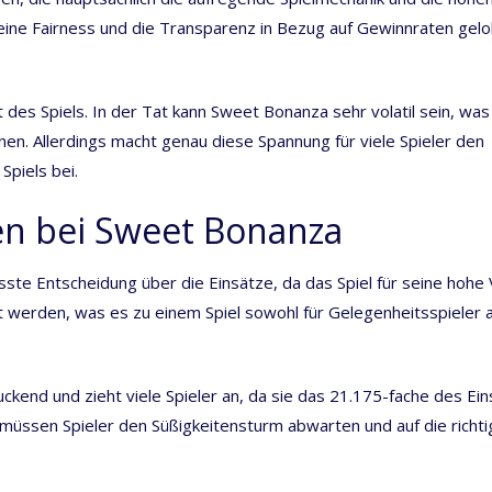
eine Fairness und die Transparenz in Bezug auf Gewinnraten gel
t des Spiels. In der Tat kann Sweet Bonanza sehr volatil sein, was
n. Allerdings macht genau diese Spannung für viele Spieler den
Spiels bei.
n bei Sweet Bonanza
e Entscheidung über die Einsätze, da das Spiel für seine hohe Vo
st werden, was es zu einem Spiel sowohl für Gelegenheitsspieler a
kend und zieht viele Spieler an, da sie das 21.175-fache des Ei
müssen Spieler den Süßigkeitensturm abwarten und auf die richt