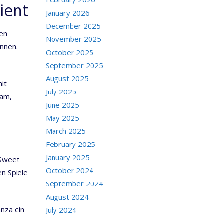
ient
January 2026
December 2025
hen
November 2025
önnen.
October 2025
September 2025
August 2025
mit
July 2025
sam,
June 2025
May 2025
March 2025
February 2025
January 2025
 Sweet
October 2024
en Spiele
September 2024
August 2024
nza ein
July 2024