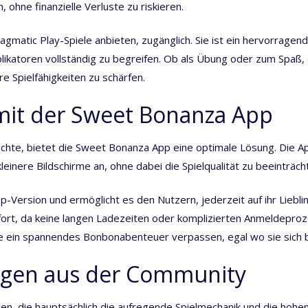
ohne finanzielle Verluste zu riskieren.
gmatic Play-Spiele anbieten, zugänglich. Sie ist ein hervorragen
likatoren vollständig zu begreifen. Ob als Übung oder zum Spaß, 
e Spielfähigkeiten zu schärfen.
mit der Sweet Bonanza App
hte, bietet die Sweet Bonanza App eine optimale Lösung. Die App
leinere Bildschirme an, ohne dabei die Spielqualität zu beeinträch
p-Version und ermöglicht es den Nutzern, jederzeit auf ihr Liebli
omfort, da keine langen Ladezeiten oder komplizierten Anmeldepro
 nie ein spannendes Bonbonabenteuer verpassen, egal wo sie sich 
ngen aus der Community
gen, die hauptsächlich die aufregende Spielmechanik und die hohe