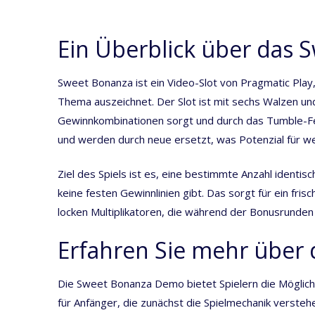
Ein Überblick über das 
Sweet Bonanza ist ein Video-Slot von Pragmatic Play, 
Thema auszeichnet. Der Slot ist mit sechs Walzen un
Gewinnkombinationen sorgt und durch das Tumble-F
und werden durch neue ersetzt, was Potenzial für we
Ziel des Spiels ist es, eine bestimmte Anzahl identi
keine festen Gewinnlinien gibt. Das sorgt für ein fris
locken Multiplikatoren, die während der Bonusrunde
Erfahren Sie mehr über
Die Sweet Bonanza Demo bietet Spielern die Möglichkei
für Anfänger, die zunächst die Spielmechanik versteh