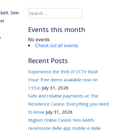
Search
kelt. Sein
for:
el
Events this month
n
.
No events
Check out all events
Recent Posts
Experience the thrill of CCTV Rush
Hour: free demo available now on
155.io
July 31, 2026
Safe and reliable payments at The
Residence Casino: Everything you need
to know
July 31, 2026
Migliori Online Casinò Non AAMS:
recensione delle app mobile e delle