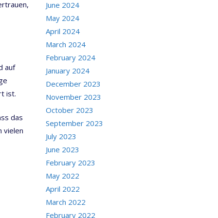
ertrauen,
June 2024
May 2024
April 2024
March 2024
February 2024
d auf
January 2024
ige
December 2023
 ist.
November 2023
October 2023
ass das
September 2023
 vielen
July 2023
June 2023
February 2023
May 2022
April 2022
March 2022
February 2022