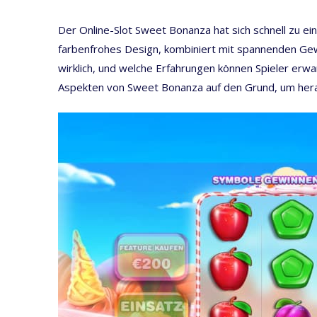
Der Online-Slot Sweet Bonanza hat sich schnell zu ein
farbenfrohes Design, kombiniert mit spannenden Gewin
wirklich, und welche Erfahrungen können Spieler erw
Aspekten von Sweet Bonanza auf den Grund, um herausz