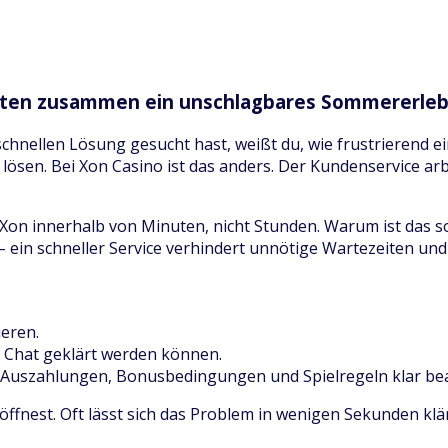
tten zusammen ein unschlagbares Sommererleb
chnellen Lösung gesucht hast, weißt du, wie frustrierend e
lösen. Bei Xon Casino ist das anders. Der Kundenservice arb
on innerhalb von Minuten, nicht Stunden. Warum ist das so 
– ein schneller Service verhindert unnötige Wartezeiten und g
ieren.
r Chat geklärt werden können.
und Auszahlungen, Bonusbedingungen und Spielregeln klar be
 öffnest. Oft lässt sich das Problem in wenigen Sekunden klä