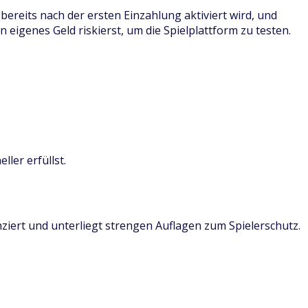
ereits nach der ersten Einzahlung aktiviert wird, und
 eigenes Geld riskierst, um die Spielplattform zu testen.
ler erfüllst.
nziert und unterliegt strengen Auflagen zum Spielerschutz.