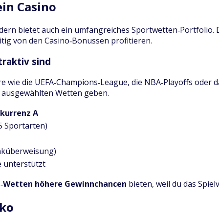
ein Casino
ondern bietet auch ein umfangreiches Sportwetten‑Portfolio
itig von den Casino‑Bonussen profitieren.
aktiv sind
re wie die UEFA‑Champions‑League, die NBA‑Playoffs oder d
i ausgewählten Wetten geben.
kurrenz A
15 Sportarten)
nküberweisung)
e unterstützt
e‑Wetten höhere Gewinnchancen
bieten, weil du das Spie
iko