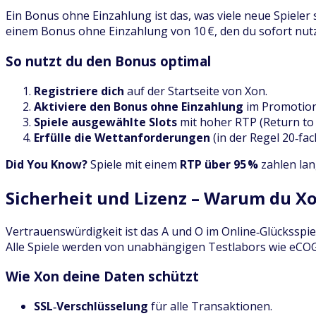
Ein Bonus ohne Einzahlung ist das, was viele neue Spieler
einem Bonus ohne Einzahlung von 10 €, den du sofort nutzen
So nutzt du den Bonus optimal
Registriere dich
auf der Startseite von Xon.
Aktiviere den Bonus ohne Einzahlung
im Promotion
Spiele ausgewählte Slots
mit hoher RTP (Return to P
Erfülle die Wettanforderungen
(in der Regel 20‑fa
Did You Know?
Spiele mit einem
RTP über 95 %
zahlen lan
Sicherheit und Lizenz – Warum du X
Vertrauenswürdigkeit ist das A und O im Online‑Glücksspie
Alle Spiele werden von unabhängigen Testlabors wie eCOG
Wie Xon deine Daten schützt
SSL‑Verschlüsselung
für alle Transaktionen.