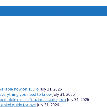
tengono Viva l’Atmosfera Natalizia per i Nuovi Giocatori
 live et la protection à la Fort‑Knox
→
vailable now on 155.io
July 31, 2026
 Everything you need to know
July 31, 2026
 mobile e delle funzionalità di gioco
July 31, 2026
enkel guide for nye
July 31, 2026