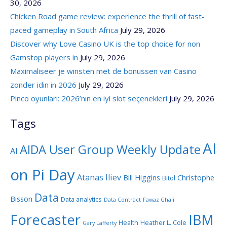
30, 2026
Chicken Road game review: experience the thrill of fast-
paced gameplay in South Africa
July 29, 2026
Discover why Love Casino UK is the top choice for non
Gamstop players in
July 29, 2026
Maximaliseer je winsten met de bonussen van Casino
zonder idin in 2026
July 29, 2026
Pinco oyunları: 2026’nın en iyi slot seçenekleri
July 29, 2026
Tags
AI
AIDA User Group Weekly Update
AI
on Pi Day
Atanas Iliev
Bill Higgins
Christophe
Bitol
Data
Bisson
Data analytics
Data Contract
Fawaz Ghali
Forecaster
IBM
Health
Heather L. Cole
Gary Lafferty