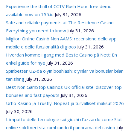
Experience the thrill of CCTV Rush Hour: free demo
available now on 155.io
July 31, 2026
Safe and reliable payments at The Residence Casino:
Everything you need to know
July 31, 2026
Migliori Online Casinò Non AAMS: recensione delle app
mobile e delle funzionalità di gioco
July 31, 2026
Hvordan komme i gang med Beste Casino på Nett: En
enkel guide for nye
July 31, 2026
Spinbetter UZ-da o’yin boshlash: o’yinlar va bonuslar bilan
tanishing
July 31, 2026
Best Non GamStop Casinos UK official site: discover top
bonuses and fast payouts
July 31, 2026
Urho Kasino ja Trustly: Nopeat ja turvalliset maksut 2026
July 30, 2026
L'impatto delle tecnologie sui giochi d'azzardo come Slot
online soldi veri sta cambiando il panorama del casino
July