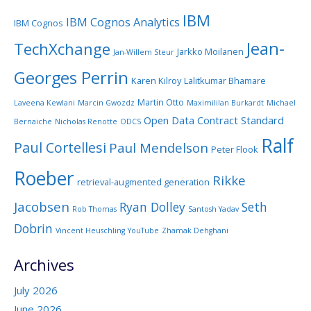
IBM
IBM Cognos Analytics
IBM Cognos
Jean-
TechXchange
Jarkko Moilanen
Jan-Willem Steur
Georges Perrin
Karen Kilroy
Lalitkumar Bhamare
Martin Otto
Laveena Kewlani
Marcin Gwozdz
Maximililan Burkardt
Michael
Open Data Contract Standard
Bernaiche
Nicholas Renotte
ODCS
Ralf
Paul Cortellesi
Paul Mendelson
Peter Flook
Roeber
Rikke
retrieval-augmented generation
Jacobsen
Ryan Dolley
Seth
Rob Thomas
Santosh Yadav
Dobrin
Vincent Heuschling
YouTube
Zhamak Dehghani
Archives
July 2026
June 2026