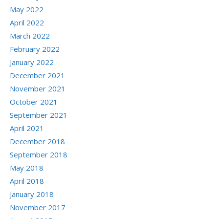
May 2022
April 2022
March 2022
February 2022
January 2022
December 2021
November 2021
October 2021
September 2021
April 2021
December 2018
September 2018
May 2018
April 2018
January 2018
November 2017