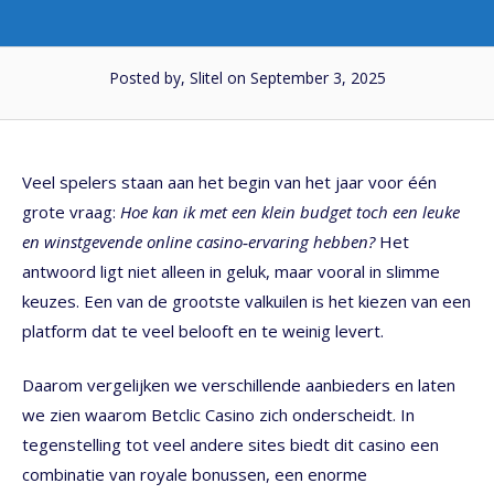
Posted by, Slitel
on September 3, 2025
Veel spelers staan aan het begin van het jaar voor één
grote vraag:
Hoe kan ik met een klein budget toch een leuke
en winstgevende online casino‑ervaring hebben?
Het
antwoord ligt niet alleen in geluk, maar vooral in slimme
keuzes. Een van de grootste valkuilen is het kiezen van een
platform dat te veel belooft en te weinig levert.
Daarom vergelijken we verschillende aanbieders en laten
we zien waarom Betclic Casino zich onderscheidt. In
tegenstelling tot veel andere sites biedt dit casino een
combinatie van royale bonussen, een enorme