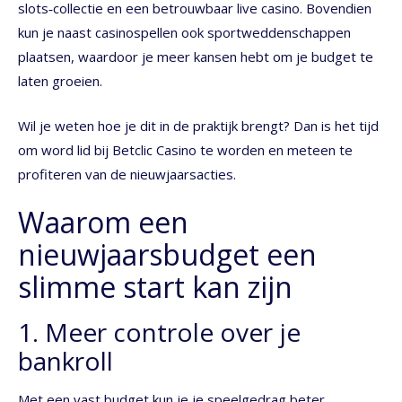
slots‑collectie en een betrouwbaar live casino. Bovendien
kun je naast casinospellen ook sportweddenschappen
plaatsen, waardoor je meer kansen hebt om je budget te
laten groeien.
Wil je weten hoe je dit in de praktijk brengt? Dan is het tijd
om word lid bij Betclic Casino te worden en meteen te
profiteren van de nieuwjaarsacties.
Waarom een
nieuwjaarsbudget een
slimme start kan zijn
1. Meer controle over je
bankroll
Met een vast budget kun je je speelgedrag beter