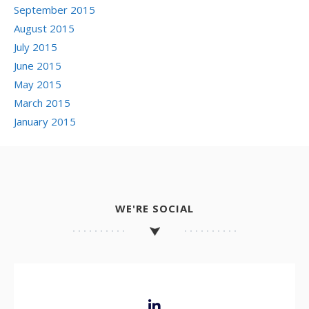
September 2015
August 2015
July 2015
June 2015
May 2015
March 2015
January 2015
WE'RE SOCIAL