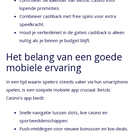
Controleer de kalender van Betclic Casino voor
lopende promoties.
Combineer cashback met free spins voor extra
speelkracht.
Houd je verlieslimiet in de gaten; cashback is alleen
nuttig als je binnen je budget blijft.
Het belang van een goede
mobiele ervaring
In een tijd waarin spelers steeds vaker via hun smartphone
spelen, is een soepele mobiele app cruciaal. Betclic
Casino’s app biedt:
Snelle navigatie tussen slots, live casino en
sportweddenschappen.
Push‑meldingen voor nieuwe bonussen en live‑deals.