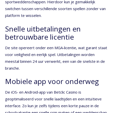
sportweddenschappen. Hierdoor kun je gemakkelijk
switchen tussen verschillende soorten spellen zonder van
platform te wisselen.
Snelle uitbetalingen en
betrouwbare licentie
De site opereert onder een MGA‑licentie, wat garant staat
voor veiligheid en eerlijk spel. Uitbetalingen worden
meestal binnen 24 uur verwerkt, een van de snelste in de
branche.
Mobiele app voor onderweg
De iOS‑ en Android‑app van Betclic Casino is
geoptimaliseerd voor snelle laadtijden en een intuïtieve
interface. Zo kun je zelfs tijdens een korte pauze in de
schoolvakantie een snelle spin maken of een weddenschap