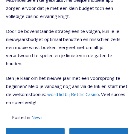
MGA‑licentie en de gebruiksvriendelijke mobiele app
zorgen ervoor dat je met een klein budget toch een
volledige casino‑ervaring krijgt.
Door de bovenstaande strategieën te volgen, kun je je
nieuwjaarsbudget optimaal benutten en misschien zelfs
een mooie winst boeken. Vergeet niet om altijd
verantwoord te spelen en je limieten in de gaten te
houden.
Ben je klaar om het nieuwe jaar met een voorsprong te
beginnen? Meld je vandaag nog aan via de link en start met
de welkomstbonus:
word lid bij Betclic Casino
. Veel succes
en speel veilig!
Posted in
News
Post