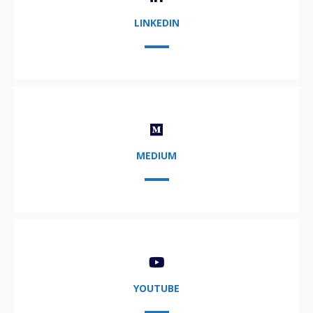
LINKEDIN
MEDIUM
YOUTUBE