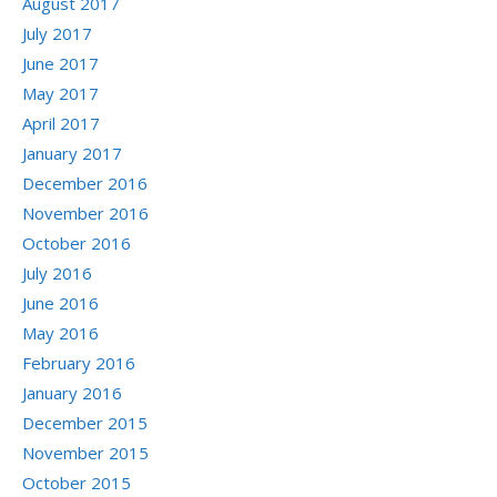
August 2017
July 2017
June 2017
May 2017
April 2017
January 2017
December 2016
November 2016
October 2016
July 2016
June 2016
May 2016
February 2016
January 2016
December 2015
November 2015
October 2015