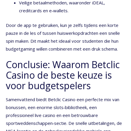
Veilige betaalmethoden, waaronder iDEAL,
creditcards en e‑wallets.
Door de app te gebruiken, kun je zelfs tijdens een korte
pauze in de les of tussen huiswerkopdrachten een snelle
spin maken. Dit maakt het ideaal voor studenten die hun
budgetgaming willen combineren met een druk schema.
Conclusie: Waarom Betclic
Casino de beste keuze is
voor budgetspelers
Samenvattend biedt Betclic Casino een perfecte mix van
bonussen, een enorme slots‑bibliotheek, een
professioneel live casino en een betrouwbare
sportweddenschappen‑sectie. De snelle uitbetalingen, de