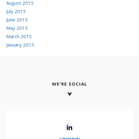
August 2015
July 2015
June 2015
May 2015
March 2015
January 2015
WE'RE SOCIAL