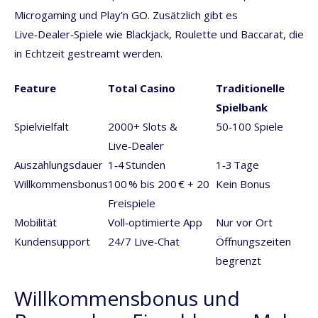
Microgaming und Play’n GO. Zusätzlich gibt es
Live‑Dealer‑Spiele wie Blackjack, Roulette und Baccarat, die
in Echtzeit gestreamt werden.
Feature
Total Casino
Traditionelle
Spielbank
Spielvielfalt
2000+ Slots &
50‑100 Spiele
Live‑Dealer
Auszahlungsdauer
1‑4 Stunden
1‑3 Tage
Willkommensbonus
100 % bis 200 € + 20
Kein Bonus
Freispiele
Mobilität
Voll‑optimierte App
Nur vor Ort
Kundensupport
24/7 Live‑Chat
Öffnungszeiten
begrenzt
Willkommensbonus und