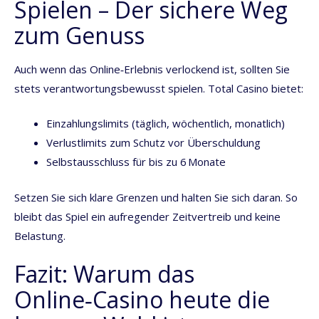
Spielen – Der sichere Weg
zum Genuss
Auch wenn das Online‑Erlebnis verlockend ist, sollten Sie
stets verantwortungsbewusst spielen. Total Casino bietet:
Einzahlungslimits (täglich, wöchentlich, monatlich)
Verlustlimits zum Schutz vor Überschuldung
Selbstausschluss für bis zu 6 Monate
Setzen Sie sich klare Grenzen und halten Sie sich daran. So
bleibt das Spiel ein aufregender Zeitvertreib und keine
Belastung.
Fazit: Warum das
Online‑Casino heute die