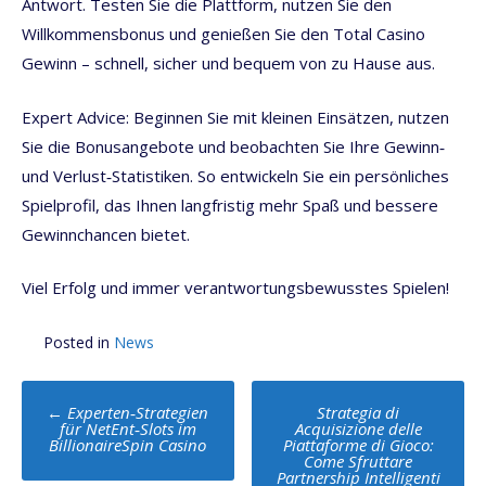
Antwort. Testen Sie die Plattform, nutzen Sie den
Willkommensbonus und genießen Sie den Total Casino
Gewinn – schnell, sicher und bequem von zu Hause aus.
Expert Advice: Beginnen Sie mit kleinen Einsätzen, nutzen
Sie die Bonusangebote und beobachten Sie Ihre Gewinn‑
und Verlust‑Statistiken. So entwickeln Sie ein persönliches
Spielprofil, das Ihnen langfristig mehr Spaß und bessere
Gewinnchancen bietet.
Viel Erfolg und immer verantwortungsbewusstes Spielen!
Posted in
News
Post
←
Experten‑Strategien
Strategia di
navigation
für NetEnt‑Slots im
Acquisizione delle
BillionaireSpin Casino
Piattaforme di Gioco:
Come Sfruttare
Partnership Intelligenti