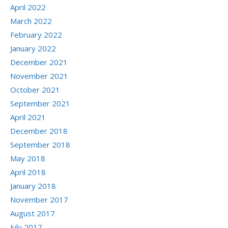
April 2022
March 2022
February 2022
January 2022
December 2021
November 2021
October 2021
September 2021
April 2021
December 2018
September 2018
May 2018
April 2018
January 2018
November 2017
August 2017
July 2017