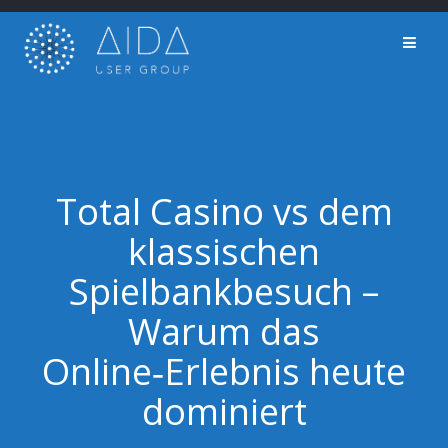
Skip
to
content
Total Casino vs dem
klassischen
Spielbankbesuch –
Warum das
Online‑Erlebnis heute
dominiert