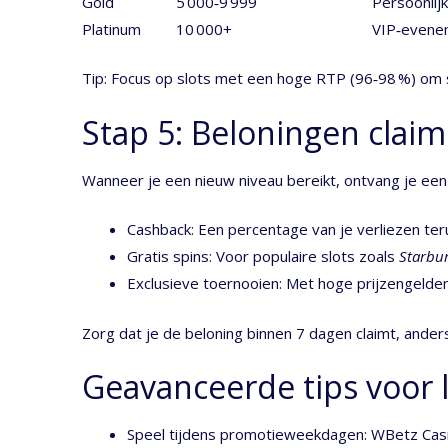
Gold
5 000‑9 999
Persoonlij
Platinum
10 000+
VIP‑evenem
Tip: Focus op slots met een hoge RTP (96‑98 %) om s
Stap 5: Beloningen claim
Wanneer je een nieuw niveau bereikt, ontvang je een
Cashback: Een percentage van je verliezen ter
Gratis spins: Voor populaire slots zoals
Starbur
Exclusieve toernooien: Met hoge prijzengelden
Zorg dat je de beloning binnen 7 dagen claimt, ander
Geavanceerde tips voor l
Speel tijdens promotieweekdagen: WBetz Casin