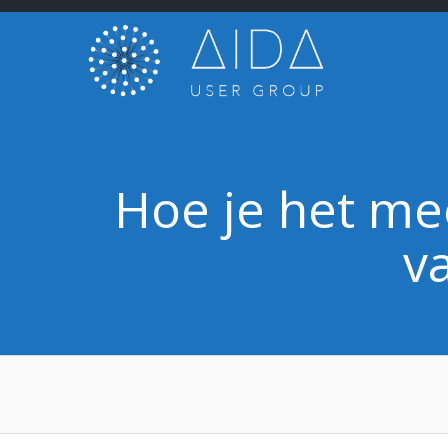
Skip
to
content
Hoe je het mee
v