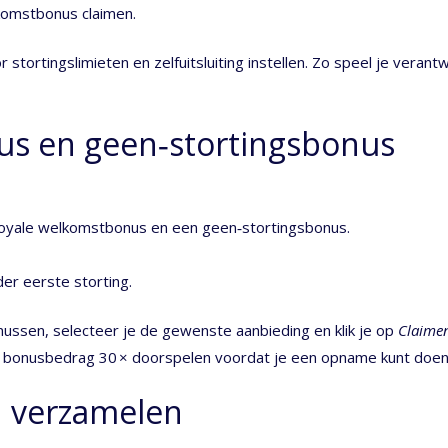
lkomstbonus claimen.
r stortingslimieten en zelfuitsluiting instellen. Zo speel je veran
us en geen‑stortingsbonus
oyale welkomstbonus en een geen‑stortingsbonus.
er eerste storting.
ussen, selecteer je de gewenste aanbieding en klik je op
Claime
t bonusbedrag 30 × doorspelen voordat je een opname kunt doen
n verzamelen