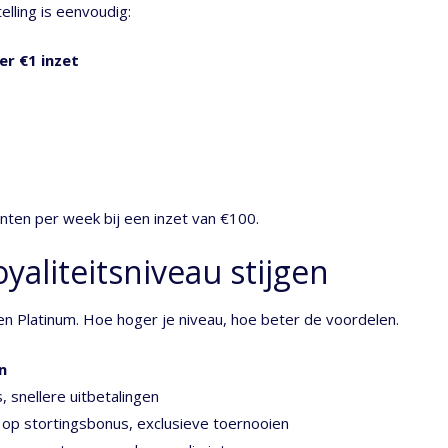
elling is eenvoudig:
er €1 inzet
nten per week bij een inzet van €100.
yaliteitsniveau stijgen
 en Platinum. Hoe hoger je niveau, hoe beter de voordelen.
n
, snellere uitbetalingen
 op stortingsbonus, exclusieve toernooien