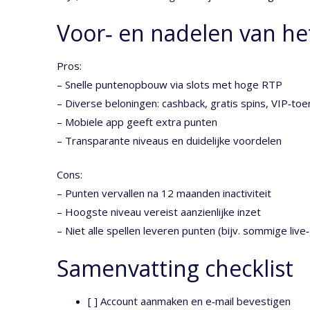
Voor‑ en nadelen van he
Pros:
– Snelle puntenopbouw via slots met hoge RTP
– Diverse beloningen: cashback, gratis spins, VIP‑to
– Mobiele app geeft extra punten
– Transparante niveaus en duidelijke voordelen
Cons:
– Punten vervallen na 12 maanden inactiviteit
– Hoogste niveau vereist aanzienlijke inzet
– Niet alle spellen leveren punten (bijv. sommige liv
Samenvatting checklist
[ ] Account aanmaken en e‑mail bevestigen