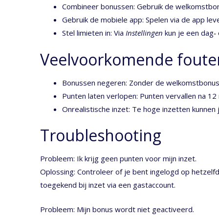
Combineer bonussen: Gebruik de welkomstbonus
Gebruik de mobiele app: Spelen via de app leve
Stel limieten in: Via
Instellingen
kun je een dag‑ o
Veelvoorkomende foute
Bonussen negeren: Zonder de welkomstbonus 
Punten laten verlopen: Punten vervallen na 12 m
Onrealistische inzet: Te hoge inzetten kunnen
Troubleshooting
Probleem: Ik krijg geen punten voor mijn inzet.
Oplossing: Controleer of je bent ingelogd op hetzelf
toegekend bij inzet via een gastaccount.
Probleem: Mijn bonus wordt niet geactiveerd.