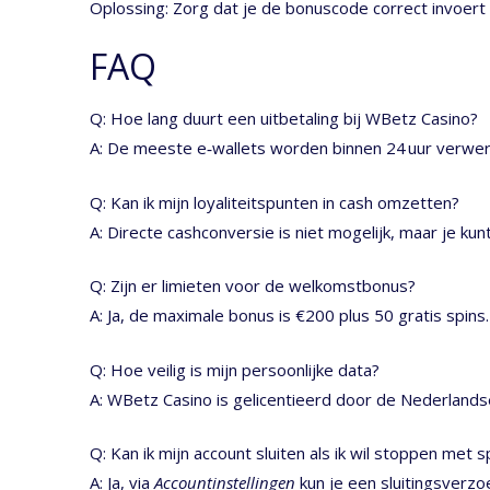
Oplossing: Zorg dat je de bonuscode correct invoert 
FAQ
Q: Hoe lang duurt een uitbetaling bij WBetz Casino?
A: De meeste e‑wallets worden binnen 24 uur verwerk
Q: Kan ik mijn loyaliteitspunten in cash omzetten?
A: Directe cashconversie is niet mogelijk, maar je kun
Q: Zijn er limieten voor de welkomstbonus?
A: Ja, de maximale bonus is €200 plus 50 gratis spins.
Q: Hoe veilig is mijn persoonlijke data?
A: WBetz Casino is gelicentieerd door de Nederlands
Q: Kan ik mijn account sluiten als ik wil stoppen met 
A: Ja, via
Accountinstellingen
kun je een sluitingsverzo