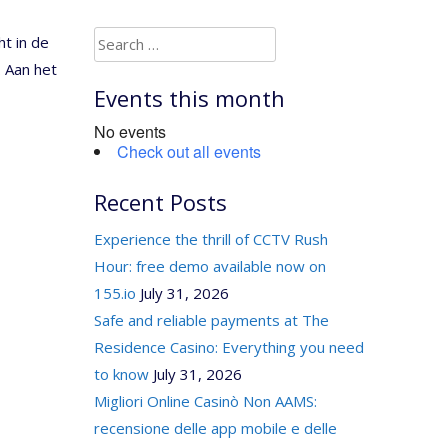
Search
ht in de
for:
. Aan het
Events this month
No events
Check out all events
Recent Posts
Experience the thrill of CCTV Rush
Hour: free demo available now on
155.io
July 31, 2026
Safe and reliable payments at The
Residence Casino: Everything you need
to know
July 31, 2026
Migliori Online Casinò Non AAMS:
recensione delle app mobile e delle