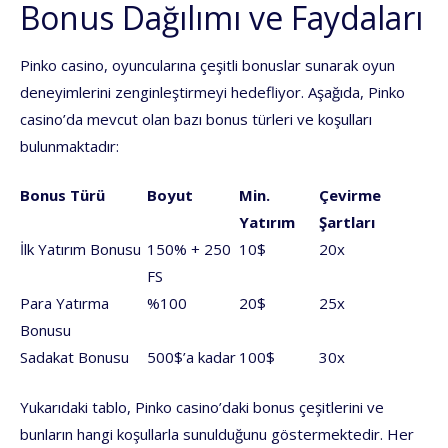
Bonus Dağılımı ve Faydaları
Pinko casino, oyuncularına çeşitli bonuslar sunarak oyun
deneyimlerini zenginleştirmeyi hedefliyor. Aşağıda, Pinko
casino’da mevcut olan bazı bonus türleri ve koşulları
bulunmaktadır:
Bonus Türü
Boyut
Min.
Çevirme
Yatırım
Şartları
İlk Yatırım Bonusu
150% + 250
10$
20x
FS
Para Yatırma
%100
20$
25x
Bonusu
Sadakat Bonusu
500$’a kadar
100$
30x
Yukarıdaki tablo, Pinko casino’daki bonus çeşitlerini ve
bunların hangi koşullarla sunulduğunu göstermektedir. Her