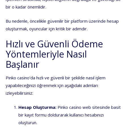
bir o kadar önemlidir.
Bu nedenle, öncelikle güvenilir bir platform üzerinde hesap
oluşturmak, oyuncular için kritik bir adımdır.
Hızlı ve Güvenli Ödeme
Yöntemleriyle Nasıl
Başlanır
Pinko casino’da hızlı ve güvenli bir şekilde nasıl işlem
yapabileceğinizi öğrenmek için aşağıdaki adımları
izleyebilirsiniz:
Hesap Oluşturma:
Pinko casino web sitesinde basit
bir kayıt formu doldurarak kullanıcı hesabınızı
oluşturun.