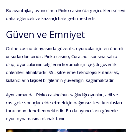
Bu avantajlar, oyuncuların Pinko casino’da geçirdikleri süreyi
daha eğlenceli ve kazançlı hale getirmektedir.
Güven ve Emniyet
Online casino dünyasında güvenlik, oyuncular için en önemli
unsurlardan biridir. Pinko casino, Curacao lisansına sahip
olup, oyuncularının bilgilerini korumak için çeşitli güvenlik
önlemleri almaktadır. SSL şifreleme teknolojisi kullanarak,
kullanıcıların kişisel bilgilerinin güvenliğini sağlamaktadır.
Aynı zamanda, Pinko casino’nun sağladığı oyunlar, adil ve
rastgele sonuçlar elde etmek için bağımsız test kuruluşları
tarafından denetlenmektedir. Bu da oyuncuların güvenle
oyun oynamasına olanak tanır.