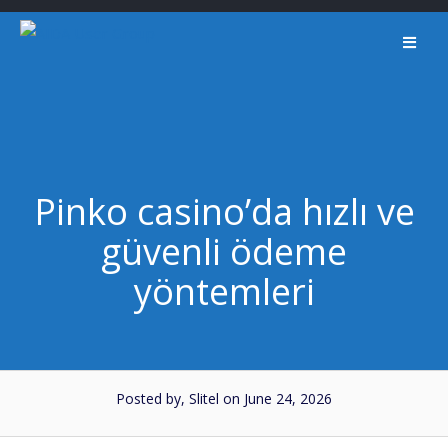
Skip
to
content
Pinko casino’da hızlı ve
güvenli ödeme
yöntemleri
Posted by, Slitel
on June 24, 2026