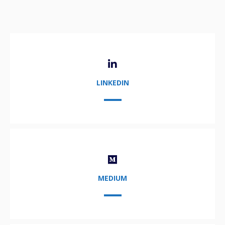
LINKEDIN
MEDIUM