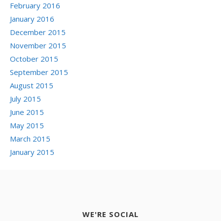
February 2016
January 2016
December 2015
November 2015
October 2015
September 2015
August 2015
July 2015
June 2015
May 2015
March 2015
January 2015
WE'RE SOCIAL