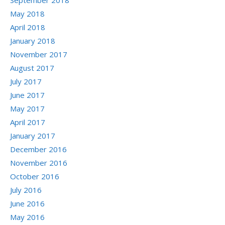
May 2018
April 2018
January 2018
November 2017
August 2017
July 2017
June 2017
May 2017
April 2017
January 2017
December 2016
November 2016
October 2016
July 2016
June 2016
May 2016