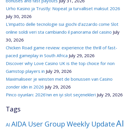
bonuses and fast payouts
July 31, 2026
Urho Kasino ja Trustly: Nopeat ja turvalliset maksut 2026
July 30, 2026
L'impatto delle tecnologie sui giochi d'azzardo come Slot
online soldi veri sta cambiando il panorama del casino
July
30, 2026
Chicken Road game review: experience the thrill of fast-
paced gameplay in South Africa
July 29, 2026
Discover why Love Casino UK is the top choice for non
Gamstop players in
July 29, 2026
Maximaliseer je winsten met de bonussen van Casino
zonder idin in 2026
July 29, 2026
Pinco oyunları: 2026’nın en iyi slot seçenekleri
July 29, 2026
Tags
AI
AIDA User Group Weekly Update
AI