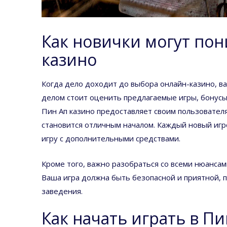
Как новички могут по
казино
Когда дело доходит до выбора онлайн-казино, в
делом стоит оценить предлагаемые игры, бонусы
Пин Ап казино предоставляет своим пользователям
становится отличным началом. Каждый новый игр
игру с дополнительными средствами.
Кроме того, важно разобраться со всеми нюансам
Ваша игра должна быть безопасной и приятной,
заведения.
Как начать играть в Пи