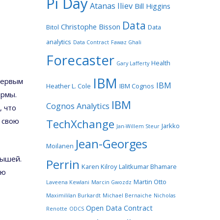
Pi Day
Atanas Iliev
Bill Higgins
Data
Christophe Bisson
Bitol
Data
analytics
Data Contract
Fawaz Ghali
Forecaster
Health
Gary Lafferty
IBM
Первым
IBM
Heather L. Cole
IBM Cognos
ормы.
IBM
Cognos Analytics
, что
 свою
TechXchange
Jarkko
Jan-Willem Steur
Jean-Georges
Moilanen
рышей.
Perrin
Karen Kilroy
Lalitkumar Bhamare
ию
Martin Otto
Laveena Kewlani
Marcin Gwozdz
Maximililan Burkardt
Michael Bernaiche
Nicholas
Open Data Contract
Renotte
ODCS