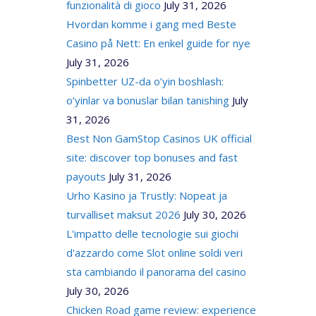
funzionalità di gioco
July 31, 2026
Hvordan komme i gang med Beste
Casino på Nett: En enkel guide for nye
July 31, 2026
Spinbetter UZ-da o’yin boshlash:
o’yinlar va bonuslar bilan tanishing
July
31, 2026
Best Non GamStop Casinos UK official
site: discover top bonuses and fast
payouts
July 31, 2026
Urho Kasino ja Trustly: Nopeat ja
turvalliset maksut 2026
July 30, 2026
L'impatto delle tecnologie sui giochi
d'azzardo come Slot online soldi veri
sta cambiando il panorama del casino
July 30, 2026
Chicken Road game review: experience