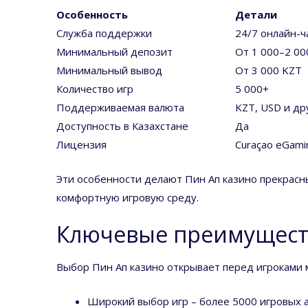
Особенность
Детали
Служба поддержки
24/7 онлайн-ча
Минимальный депозит
От 1 000–2 00
Минимальный вывод
От 3 000 KZT
Количество игр
5 000+
Поддерживаемая валюта
KZT, USD и др
Доступность в Казахстане
Да
Лицензия
Curaçao eGami
Эти особенности делают Пин Ап казино прекрасн
комфортную игровую среду.
Ключевые преимущест
Выбор Пин Ап казино открывает перед игроками 
Широкий выбор игр – более 5000 игровых а