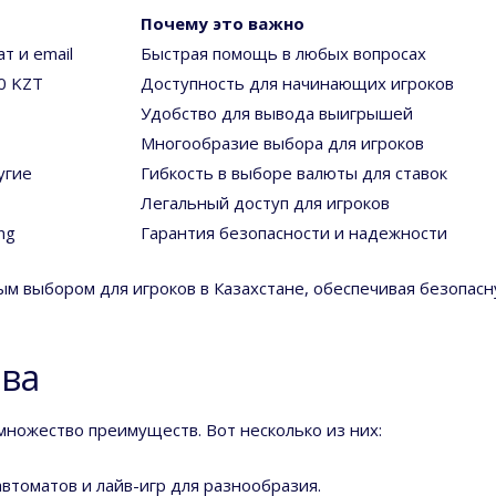
Почему это важно
т и email
Быстрая помощь в любых вопросах
0 KZT
Доступность для начинающих игроков
Удобство для вывода выигрышей
Многообразие выбора для игроков
угие
Гибкость в выборе валюты для ставок
Легальный доступ для игроков
ng
Гарантия безопасности и надежности
ым выбором для игроков в Казахстане, обеспечивая безопасн
ва
множество преимуществ. Вот несколько из них:
втоматов и лайв-игр для разнообразия.