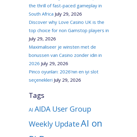
the thrill of fast-paced gameplay in
South Africa
July 29, 2026
Discover why Love Casino UK is the
top choice for non Gamstop players in
July 29, 2026
Maximaliseer je winsten met de
bonussen van Casino zonder idin in
2026
July 29, 2026
Pinco oyunları: 2026’nın en iyi slot
seçenekleri
July 29, 2026
Tags
AIDA User Group
AI
AI on
Weekly Update