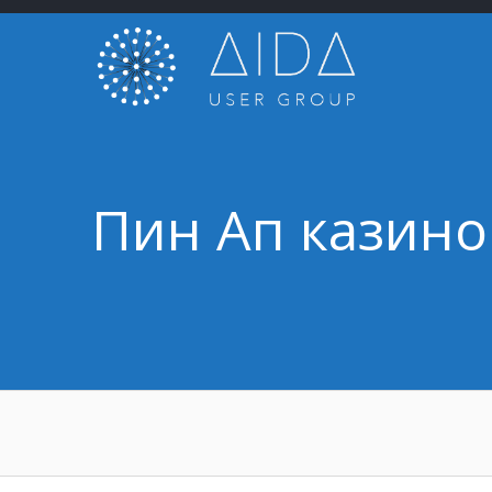
Skip
to
content
Пин Ап казино