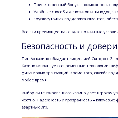
Приветственный бонус – возможность полу
Удобные способы депозитов и выводов, чт
Круглосуточная поддержка клиентов, обес
Все эти преимущества создают отличные условия
Безопасность и довери
Пин Ап казино обладает лицензией Curaçao eGami
Казино использует современные технологии ши
финансовых транзакций. Кроме того, служба подд
любое время.
Выбор лицензированного казино дает игрокам ув
честно. Надежность и прозрачность – ключевые 
азартных игр.