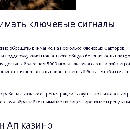
нимать ключевые сигналы
ажно обращать внимание на несколько ключевых факторов. 
 и поддержку клиентов, а также общую безопасность платф
 доступ к более чем 5000 играм, включая слоты и лайв-игры
ок может использовать приветственный бонус, чтобы начать
и работы с казино: от регистрации аккаунта до вывода выиг
 поэтому обращайте внимание на лицензирование и репутац
н Ап казино