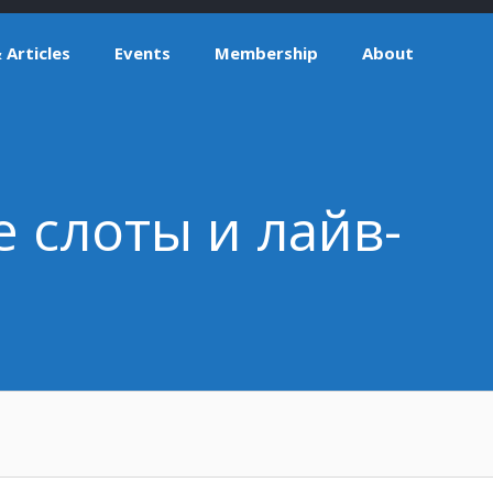
Articles
Events
Membership
About
 слоты и лайв-