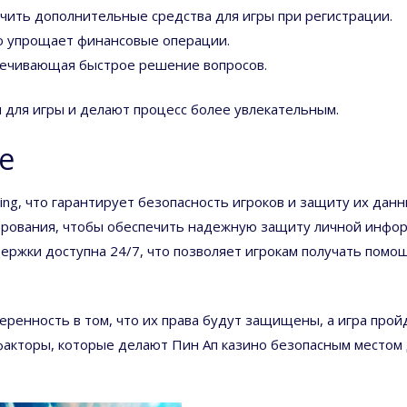
чить дополнительные средства для игры при регистрации.
о упрощает финансовые операции.
печивающая быстрое решение вопросов.
 для игры и делают процесс более увлекательным.
е
ng, что гарантирует безопасность игроков и защиту их данн
фрования, чтобы обеспечить надежную защиту личной инфо
ержки доступна 24/7, что позволяет игрокам получать помо
еренность в том, что их права будут защищены, а игра прой
факторы, которые делают Пин Ап казино безопасным местом