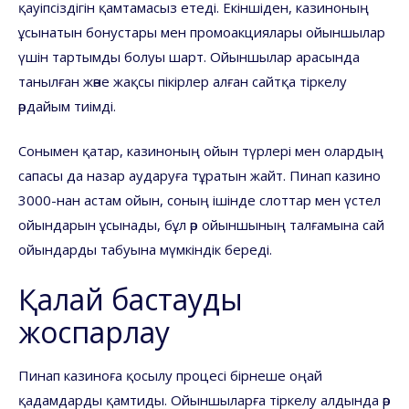
қауіпсіздігін қамтамасыз етеді. Екіншіден, казиноның
ұсынатын бонустары мен промоакциялары ойыншылар
үшін тартымды болуы шарт. Ойыншылар арасында
танылған және жақсы пікірлер алған сайтқа тіркелу
әрдайым тиімді.
Сонымен қатар, казиноның ойын түрлері мен олардың
сапасы да назар аударуға тұратын жайт. Пинап казино
3000-нан астам ойын, соның ішінде слоттар мен үстел
ойындарын ұсынады, бұл әр ойыншының талғамына сай
ойындарды табуына мүмкіндік береді.
Қалай бастауды
жоспарлау
Пинап казиноға қосылу процесі бірнеше оңай
қадамдарды қамтиды. Ойыншыларға тіркелу алдында әр