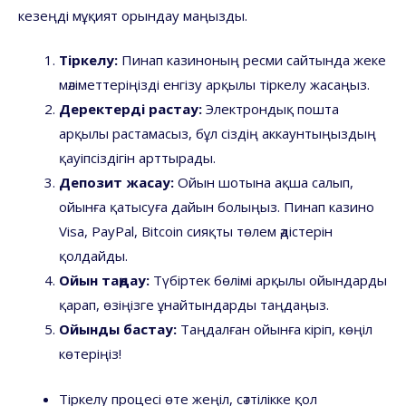
кезеңді мұқият орындау маңызды.
Тіркелу:
Пинап казиноның ресми сайтында жеке
мәліметтеріңізді енгізу арқылы тіркелу жасаңыз.
Деректерді растау:
Электрондық пошта
арқылы растамасыз, бұл сіздің аккаунтыңыздың
қауіпсіздігін арттырады.
Депозит жасау:
Ойын шотына ақша салып,
ойынға қатысуға дайын болыңыз. Пинап казино
Visa, PayPal, Bitcoin сияқты төлем әдістерін
қолдайды.
Ойын таңдау:
Түбіртек бөлімі арқылы ойындарды
қарап, өзіңізге ұнайтындарды таңдаңыз.
Ойынды бастау:
Таңдалған ойынға кіріп, көңіл
көтеріңіз!
Тіркелу процесі өте жеңіл, сәттілікке қол