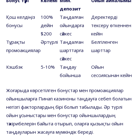
Бонус түрі
Көлемі
Мин.
Ойын айналымы
депозит
Қош келдіңіз
100%
Таңдалған
Деректерді
бонусы
дейін
ойындарға
тексеру өткеннен
$200
сәйкес
кейін
Тұрақты
Әртүрлі
Таңдалған
Белгіленген
промоакциялар
шарттарға
шарттар
сәйкес
Кэшбэк
5-10%
Таңдау
Ойын
бойынша
сессиясынан кейін
Жоғарыда көрсетілген бонустар мен промоакциялар
ойыншыларға Пинап казиноны таңдауға себеп болатын
негізгі факторлардың бірі болып табылады. Әр түрлі
ойын ұсыныстары мен бонустар ойыншылардың
тәжірибелерін байыта отырып, оларға қызықты ойын
таңдауларын жасауға мүмкіндік береді.