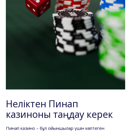
Неліктен Пинап
казиноны таңдау керек
Пинап казино – бұл ойыншылар үшін көптеген