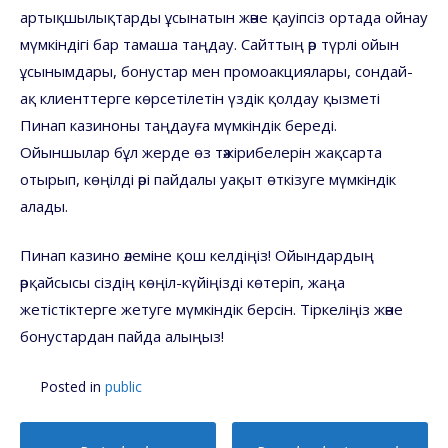
артықшылықтарды ұсынатын және қауіпсіз ортада ойнау
мүмкіндігі бар тамаша таңдау. Сайттың әр түрлі ойын
ұсынымдары, бонустар мен промоакциялары, сондай-
ақ клиенттерге көрсетілетін үздік қолдау қызметі
Пинап казиноны таңдауға мүмкіндік береді.
Ойыншылар бұл жерде өз тәжірибелерін жақсарта
отырып, көңілді әрі пайдалы уақыт өткізуге мүмкіндік
алады.
Пинап казино әлеміне қош келдіңіз! Ойындардың
әрқайсысы сіздің көңіл-күйіңізді көтеріп, жаңа
жетістіктерге жетуге мүмкіндік берсін. Тіркеліңіз және
бонустардан пайда алыңыз!
Posted in
public
Post