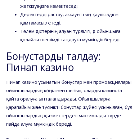
жеткізуіңізге көмектеседі.
Деректерді растау, аккаунттың қауіпсіздігін
қамтамасыз етеді.
Төлем әдістерінің алуан түрлілігі, әр ойыншыға
қолайлы шешімді таңдауға мүмкіндік береді.
Бонустарды талдау:
Пинап казино
Пинап казино ұсынатын бонустар мен промоакциялары
ойыншылардың көңілінен шығып, оларды казиноға
қайта оралуға ынталандырады. Ойыншыларға
қарапайым және түсінікті бонустар жүйесі ұсынылған, бұл
ойыншылардың қызметтерден максималды түрде
пайда алуға мүмкіндік береді.