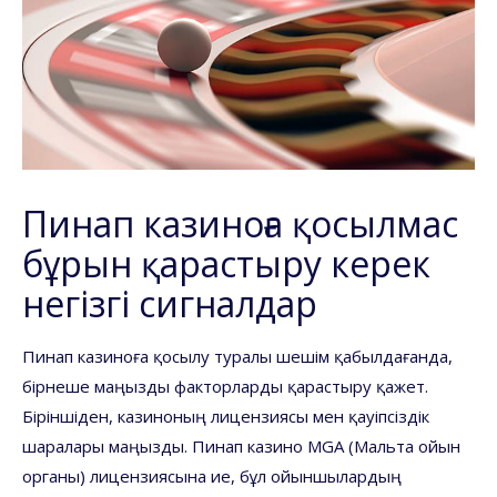
Пинап казиноға қосылмас
бұрын қарастыру керек
негізгі сигналдар
Пинап казиноға қосылу туралы шешім қабылдағанда,
бірнеше маңызды факторларды қарастыру қажет.
Біріншіден, казиноның лицензиясы мен қауіпсіздік
шаралары маңызды. Пинап казино MGA (Мальта ойын
органы) лицензиясына ие, бұл ойыншылардың