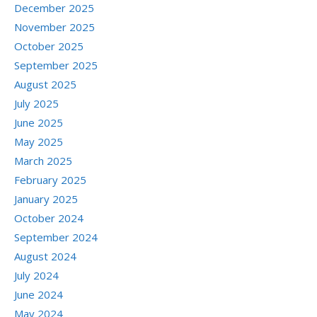
December 2025
November 2025
October 2025
September 2025
August 2025
July 2025
June 2025
May 2025
March 2025
February 2025
January 2025
October 2024
September 2024
August 2024
July 2024
June 2024
May 2024