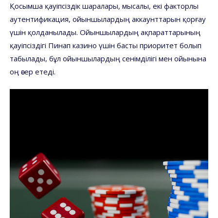
Қосымша қауіпсіздік шаралары, мысалы, екі факторлы
аутентификация, ойыншылардың аккаунттарын қорғау
үшін қолданылады. Ойыншылардың ақпараттарының
қауіпсіздігі Пинап казино үшін басты приоритет болып
табылады, бұл ойыншылардың сенімділігі мен ойынына
оң әсер етеді.