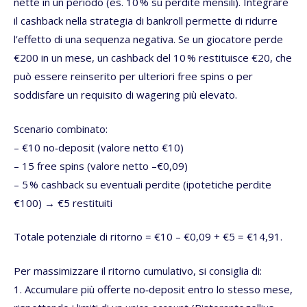
nette in un periodo (es. 10 % su perdite mensili). Integrare
il cashback nella strategia di bankroll permette di ridurre
l’effetto di una sequenza negativa. Se un giocatore perde
€200 in un mese, un cashback del 10 % restituisce €20, che
può essere reinserito per ulteriori free spins o per
soddisfare un requisito di wagering più elevato.
Scenario combinato:
– €10 no‑deposit (valore netto €10)
– 15 free spins (valore netto –€0,09)
– 5 % cashback su eventuali perdite (ipotetiche perdite
€100) → €5 restituiti
Totale potenziale di ritorno = €10 – €0,09 + €5 = €14,91.
Per massimizzare il ritorno cumulativo, si consiglia di:
1. Accumulare più offerte no‑deposit entro lo stesso mese,