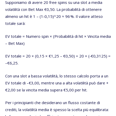
Supponiamo di avere 20 free spins su una slot a media
volatilità con Bet Max €0,50. La probabilità di ottenere
almeno un hit è 1 – (1‑0,15)^20 ≈ 96 %. Il valore atteso
totale sarà:
EV totale = Numero spin × (Probabilità di hit × Vincita media
– Bet Max)
EV totale = 20 × (0,15 × €1,25 – €0,50) = 20 × (‑€0,3125) =
–€6,25.
Con una slot a bassa volatilità, lo stesso calcolo porta a un
EV totale di –€3,00, mentre una a alta volatilità può dare +
€2,00 se la vincita media supera €5,00 per hit.
Per i principianti che desiderano un flusso costante di
crediti, la volatilità media è spesso la scelta più equilibrata: