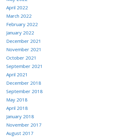
April 2022
March 2022
February 2022
January 2022
December 2021
November 2021
October 2021
September 2021
April 2021
December 2018
September 2018
May 2018
April 2018
January 2018
November 2017
August 2017