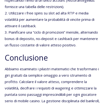
rispettando i limiti di un unico account (Ristorantegellius
fornisce una tabella delle restrizioni).
2. Utilizzare i free spins su slot ad alta RTP e media
volatilità per aumentare la probabilità di vincite prima di
attivare il cashback.
3. Pianificare una “ciclo di promozioni” mensile, alternando
bonus di deposito, no‑deposit e cashback per mantenere
un flusso costante di valore atteso positivo.
Conclusione
Abbiamo esaminato i pilastri matematici che trasformano i
giri gratuiti da semplice omaggio a vero strumento di
profitto. Calcolare il valore atteso, comprendere la
volatilità, decifrare i requisiti di wagering e ottimizzare la
puntata sono passaggi imprescindibili per ogni giocatore
serio di mobile casino. La gestione disciplinata del bankroll,