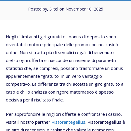
Posted by, Slitel
on November 10, 2025
Negli ultimi anni i giri gratuiti e i bonus di deposito sono
diventati il motore principale delle promozioni nei casinò
online. Non si tratta più di semplici regali di benvenuto:
dietro ogni offerta si nasconde un insieme di parametri
statistici che, se compresi, possono trasformare un bonus
apparentemente “gratuito” in un vero vantaggio
competitivo. La differenza tra chi accetta un giro gratuito a
caso e chi lo analizza con rigore matematico è spesso
decisiva per il risultato finale.
Per approfondire le migliori offerte e confrontare i casinò,
visita il nostro partner
Ristorantegellius
. Ristorantegellius è
un sito di recensioni e ranking che valuta le promozioni