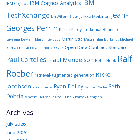
IBM
IBM Cognos Analytics
IBM Cognos
Jean-
TechXchange
Jarkko Moilanen
Jan-Willem Steur
Georges Perrin
Karen Kilroy
Lalitkumar Bhamare
Martin Otto
Laveena Kewlani
Marcin Gwozdz
Maximililan Burkardt
Michael
Open Data Contract Standard
Bernaiche
Nicholas Renotte
ODCS
Ralf
Paul Cortellesi
Paul Mendelson
Peter Flook
Roeber
Rikke
retrieval-augmented generation
Jacobsen
Ryan Dolley
Seth
Rob Thomas
Santosh Yadav
Dobrin
Vincent Heuschling
YouTube
Zhamak Dehghani
Archives
July 2026
June 2026