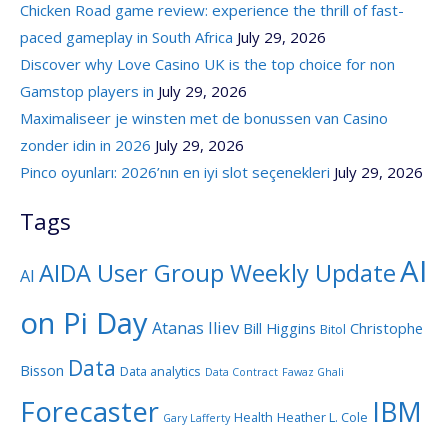
Chicken Road game review: experience the thrill of fast-
paced gameplay in South Africa
July 29, 2026
Discover why Love Casino UK is the top choice for non
Gamstop players in
July 29, 2026
Maximaliseer je winsten met de bonussen van Casino
zonder idin in 2026
July 29, 2026
Pinco oyunları: 2026’nın en iyi slot seçenekleri
July 29, 2026
Tags
AI
AIDA User Group Weekly Update
AI
on Pi Day
Atanas Iliev
Bill Higgins
Christophe
Bitol
Data
Bisson
Data analytics
Data Contract
Fawaz Ghali
Forecaster
IBM
Health
Heather L. Cole
Gary Lafferty