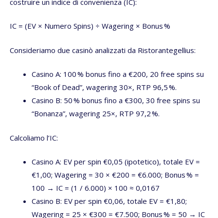
costruire un indice di convenienza (IC):
IC = (EV × Numero Spins) ÷ Wagering × Bonus %
Consideriamo due casinò analizzati da Ristorantegellius:
Casino A: 100 % bonus fino a €200, 20 free spins su
“Book of Dead”, wagering 30×, RTP 96,5 %.
Casino B: 50 % bonus fino a €300, 30 free spins su
“Bonanza”, wagering 25×, RTP 97,2 %.
Calcoliamo l’IC:
Casino A: EV per spin €0,05 (ipotetico), totale EV =
€1,00; Wagering = 30 × €200 = €6.000; Bonus % =
100 → IC = (1 / 6.000) × 100 ≈ 0,0167
Casino B: EV per spin €0,06, totale EV = €1,80;
Wagering = 25 × €300 = €7.500; Bonus % = 50 → IC