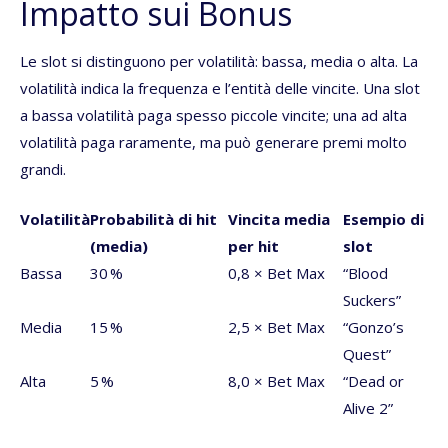
Impatto sui Bonus
Le slot si distinguono per volatilità: bassa, media o alta. La
volatilità indica la frequenza e l’entità delle vincite. Una slot
a bassa volatilità paga spesso piccole vincite; una ad alta
volatilità paga raramente, ma può generare premi molto
grandi.
Volatilità
Probabilità di hit
Vincita media
Esempio di
(media)
per hit
slot
Bassa
30 %
0,8 × Bet Max
“Blood
Suckers”
Media
15 %
2,5 × Bet Max
“Gonzo’s
Quest”
Alta
5 %
8,0 × Bet Max
“Dead or
Alive 2”