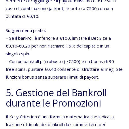
permette di raggiungere il payout massimo di €1.750 in
caso di combinazione jackpot, rispetto a €500 con una
puntata di €0,10.
Suggerimenti pratici:
– Se il bankroll è inferiore a €100, limitare il Bet Size a
€0,10‑€0,20 per non rischiare il 5 % del capitale in un
singolo spin.
– Con un bankroll più robusto (≥ €500) e un bonus di 30
free spins, puntare €0,40 consente di sfruttare al meglio le
funzioni bonus senza superare i limiti di payout.
5. Gestione del Bankroll
durante le Promozioni
Il Kelly Criterion è una formula matematica che indica la
frazione ottimale del bankroll da scommettere per