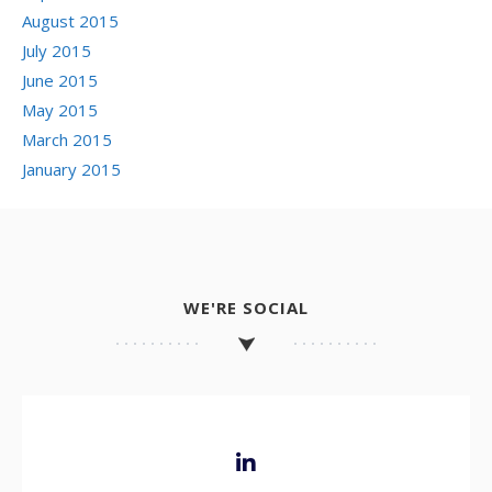
August 2015
July 2015
June 2015
May 2015
March 2015
January 2015
WE'RE SOCIAL