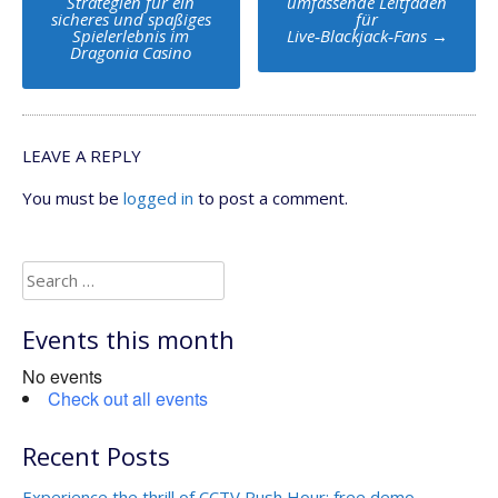
navigation
Strategien für ein
umfassende Leitfaden
sicheres und spaßiges
für
Spielerlebnis im
Live‑Blackjack‑Fans
→
Dragonia Casino
LEAVE A REPLY
You must be
logged in
to post a comment.
Search
for:
Events this month
No events
Check out all events
Recent Posts
Experience the thrill of CCTV Rush Hour: free demo