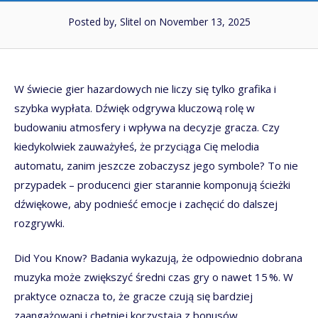
Posted by, Slitel
on November 13, 2025
W świecie gier hazardowych nie liczy się tylko grafika i
szybka wypłata. Dźwięk odgrywa kluczową rolę w
budowaniu atmosfery i wpływa na decyzje gracza. Czy
kiedykolwiek zauważyłeś, że przyciąga Cię melodia
automatu, zanim jeszcze zobaczysz jego symbole? To nie
przypadek – producenci gier starannie komponują ścieżki
dźwiękowe, aby podnieść emocje i zachęcić do dalszej
rozgrywki.
Did You Know? Badania wykazują, że odpowiednio dobrana
muzyka może zwiększyć średni czas gry o nawet 15 %. W
praktyce oznacza to, że gracze czują się bardziej
zaangażowani i chętniej korzystają z bonusów.