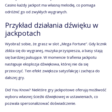
Casino każdy jackpot ma własną melodię, co pomaga
odróżnić go od zwykłych wygranych.
Przykład działania dźwięku w
jackpotach
Wyobraź sobie, że grasz w slot „Mega Fortune”. Gdy licznik
zbliża się do wygranej, muzyka przyspiesza, a basy stają
się bardziej pulsujące. W momencie trafienia jackpotu
następuje eksplozja dźwiękowa, której nie da się
przeoczyć. Ten efekt zwiększa satysfakcję i zachęca do
dalszej gry.
Did You Know? Niektóre gry jackpotowe oferują możliwość
wyboru własnej ścieżki dźwiękowej w ustawieniach, co
pozwala spersonalizować doświadczenie.