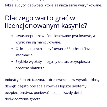
także audyty losowości, które są niezależnie weryfikowane.
Dlaczego warto grać w
licencjonowanym kasynie?
Gwarancja uczciwości – losowanie jest losowe, a
wyniki nie są manipulowane.
Ochrona danych – szyfrowanie SSL chroni Twoje
informacje.
Szybkie wypłaty – legalny status przyspiesza
procesy płatnicze.
Industry Secret: Kasyna, które inwestują w wysokiej klasy
dźwięk, często posiadają również lepsze systemy
bezpieczeństwa, ponieważ dbają o każdy detal
doświadczenia gracza.