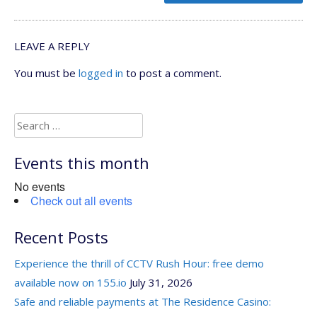
LEAVE A REPLY
You must be
logged in
to post a comment.
Search
for:
Events this month
No events
Check out all events
Recent Posts
Experience the thrill of CCTV Rush Hour: free demo
available now on 155.io
July 31, 2026
Safe and reliable payments at The Residence Casino: