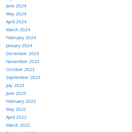
June 2024
May 2024
April 2024
March 2024
February 2024
January 2024
December 2023
November 2023
October 2023
September 2023
July 2023
June 2023
February 2023
May 2022
April 2022
March 2022