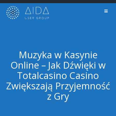
Skip
to
content
Muzyka w Kasynie
Online – Jak Dźwięki w
Totalcasino Casino
Zwiększają Przyjemność
z Gry