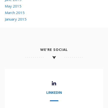
May 2015
March 2015
January 2015
WE'RE SOCIAL
LINKEDIN