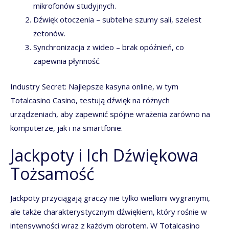
mikrofonów studyjnych.
Dźwięk otoczenia – subtelne szumy sali, szelest
żetonów.
Synchronizacja z wideo – brak opóźnień, co
zapewnia płynność.
Industry Secret: Najlepsze kasyna online, w tym
Totalcasino Casino, testują dźwięk na różnych
urządzeniach, aby zapewnić spójne wrażenia zarówno na
komputerze, jak i na smartfonie.
Jackpoty i Ich Dźwiękowa
Tożsamość
Jackpoty przyciągają graczy nie tylko wielkimi wygranymi,
ale także charakterystycznym dźwiękiem, który rośnie w
intensywności wraz z każdym obrotem. W Totalcasino