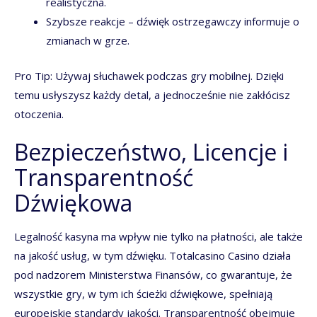
realistyczna.
Szybsze reakcje – dźwięk ostrzegawczy informuje o
zmianach w grze.
Pro Tip: Używaj słuchawek podczas gry mobilnej. Dzięki
temu usłyszysz każdy detal, a jednocześnie nie zakłócisz
otoczenia.
Bezpieczeństwo, Licencje i
Transparentność
Dźwiękowa
Legalność kasyna ma wpływ nie tylko na płatności, ale także
na jakość usług, w tym dźwięku. Totalcasino Casino działa
pod nadzorem Ministerstwa Finansów, co gwarantuje, że
wszystkie gry, w tym ich ścieżki dźwiękowe, spełniają
europejskie standardy jakości. Transparentność obejmuje