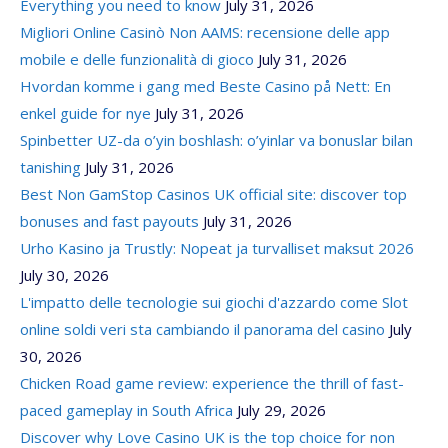
Everything you need to know
July 31, 2026
Migliori Online Casinò Non AAMS: recensione delle app
mobile e delle funzionalità di gioco
July 31, 2026
Hvordan komme i gang med Beste Casino på Nett: En
enkel guide for nye
July 31, 2026
Spinbetter UZ-da o’yin boshlash: o’yinlar va bonuslar bilan
tanishing
July 31, 2026
Best Non GamStop Casinos UK official site: discover top
bonuses and fast payouts
July 31, 2026
Urho Kasino ja Trustly: Nopeat ja turvalliset maksut 2026
July 30, 2026
L'impatto delle tecnologie sui giochi d'azzardo come Slot
online soldi veri sta cambiando il panorama del casino
July
30, 2026
Chicken Road game review: experience the thrill of fast-
paced gameplay in South Africa
July 29, 2026
Discover why Love Casino UK is the top choice for non