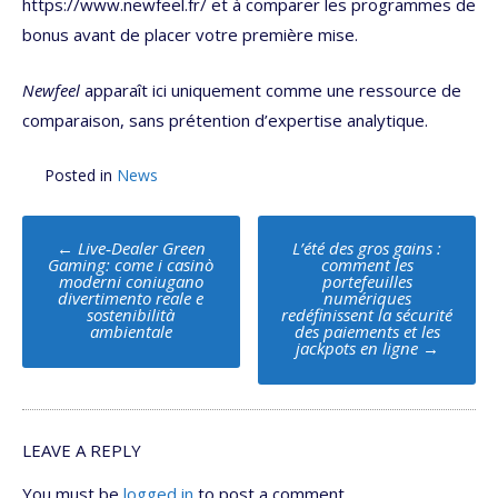
https://www.newfeel.fr/ et à comparer les programmes de
bonus avant de placer votre première mise.
Newfeel
apparaît ici uniquement comme une ressource de
comparaison, sans prétention d’expertise analytique.
Posted in
News
Post
←
Live‑Dealer Green
L’été des gros gains :
navigation
Gaming: come i casinò
comment les
moderni coniugano
portefeuilles
divertimento reale e
numériques
sostenibilità
redéfinissent la sécurité
ambientale
des paiements et les
jackpots en ligne
→
LEAVE A REPLY
You must be
logged in
to post a comment.