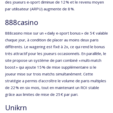
des joueurs e‑sport diminue de 12 % et le revenu moyen
par utilisateur (ARPU) augmente de 8 %.
888casino
888casino mise sur un « daily e‑sport bonus » de 5 € valable
chaque jour, à condition de placer au moins deux paris
différents. Le wagering est fixé à 2x, ce qui rend le bonus
très attractif pour les joueurs occasionnels. En parallèle, le
site propose un système de pari combiné « multi‑match
boost » qui ajoute 15 % de mise supplémentaire si le
joueur mise sur trois matchs simultanément. Cette
stratégie a permis d’accroître le volume de paris multiples
de 22 % en six mois, tout en maintenant un ROI stable
grâce aux limites de mise de 25 € par pari.
Unikrn