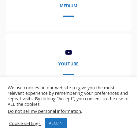
MEDIUM
YOUTUBE
We use cookies on our website to give you the most
relevant experience by remembering your preferences and
repeat visits. By clicking “Accept”, you consent to the use of
ALL the cookies.
Do not sell my personal information
.
Cookie settings
ACCEPT
Copyright © 2021-2024,
AIDA User Group
- AI, Data, and