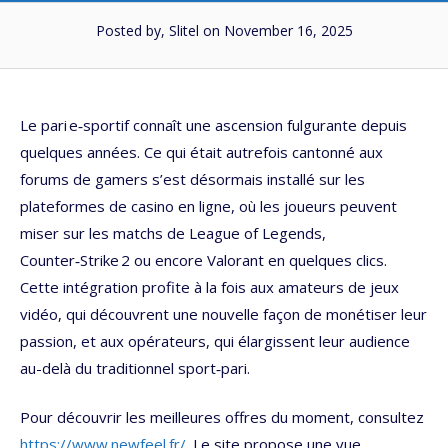
Posted by, Slitel
on November 16, 2025
Le pari e‑sportif connaît une ascension fulgurante depuis
quelques années. Ce qui était autrefois cantonné aux
forums de gamers s’est désormais installé sur les
plateformes de casino en ligne, où les joueurs peuvent
miser sur les matchs de League of Legends,
Counter‑Strike 2 ou encore Valorant en quelques clics.
Cette intégration profite à la fois aux amateurs de jeux
vidéo, qui découvrent une nouvelle façon de monétiser leur
passion, et aux opérateurs, qui élargissent leur audience
au-delà du traditionnel sport‑pari.
Pour découvrir les meilleures offres du moment, consultez
https://www.newfeel.fr/
. Le site propose une vue