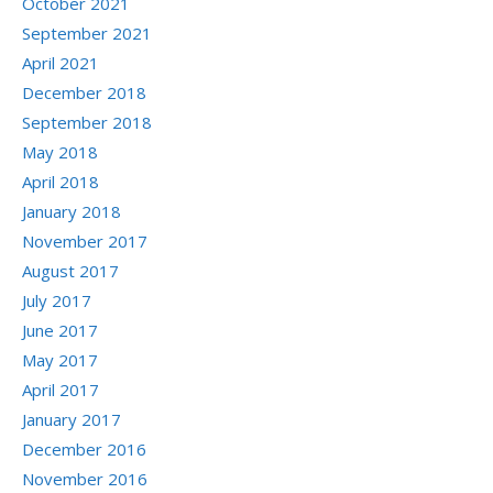
October 2021
September 2021
April 2021
December 2018
September 2018
May 2018
April 2018
January 2018
November 2017
August 2017
July 2017
June 2017
May 2017
April 2017
January 2017
December 2016
November 2016