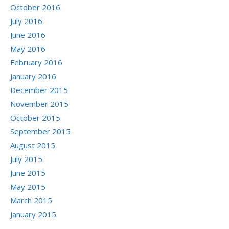
October 2016
July 2016
June 2016
May 2016
February 2016
January 2016
December 2015
November 2015
October 2015
September 2015
August 2015
July 2015
June 2015
May 2015
March 2015
January 2015