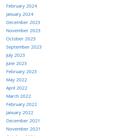
February 2024
January 2024
December 2023
November 2023
October 2023
September 2023
July 2023
June 2023
February 2023
May 2022
April 2022
March 2022
February 2022
January 2022
December 2021
November 2021