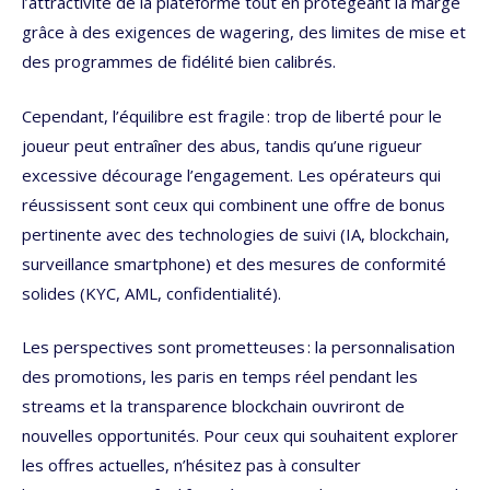
l’attractivité de la plateforme tout en protégeant la marge
grâce à des exigences de wagering, des limites de mise et
des programmes de fidélité bien calibrés.
Cependant, l’équilibre est fragile : trop de liberté pour le
joueur peut entraîner des abus, tandis qu’une rigueur
excessive décourage l’engagement. Les opérateurs qui
réussissent sont ceux qui combinent une offre de bonus
pertinente avec des technologies de suivi (IA, blockchain,
surveillance smartphone) et des mesures de conformité
solides (KYC, AML, confidentialité).
Les perspectives sont prometteuses : la personnalisation
des promotions, les paris en temps réel pendant les
streams et la transparence blockchain ouvriront de
nouvelles opportunités. Pour ceux qui souhaitent explorer
les offres actuelles, n’hésitez pas à consulter