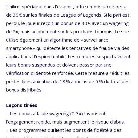
Unikrn, spécialisé dans l’e‑sport, offre un « risk‑free bet »
de 30 € sur les finales de League of Legends. Si le pari est
perdu, le joueur reçoit un bonus de 30 € avec un wagering
de 5x, mais uniquement sur les prochains tournois. Le site
utilise également un algorithme de « surveillance
smartphone » qui détecte les tentatives de fraude via des
applications d’espion mobile. Les comptes suspects voient
leurs bonus suspendus et doivent passer par une
vérification d’identité renforcée. Cette mesure a réduit les
pertes liées aux abus de 18 % à moins de 5 % du total des
bonus distribués.
Leçons tirées
– Les bonus à faible wagering (2‑3x) favorisent
l’engagement rapide, mais augmentent le risque d’abus.
– Les programmes qui lient les points de fidélité à des