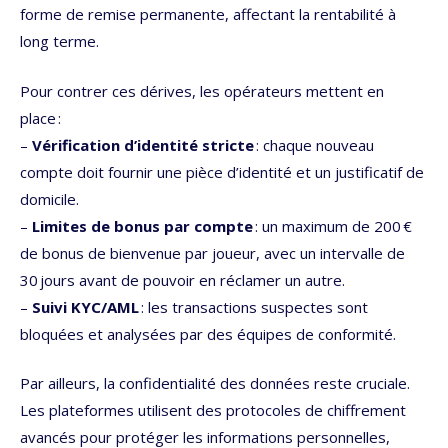
forme de remise permanente, affectant la rentabilité à
long terme.
Pour contrer ces dérives, les opérateurs mettent en
place :
–
Vérification d’identité stricte
: chaque nouveau
compte doit fournir une pièce d’identité et un justificatif de
domicile.
–
Limites de bonus par compte
: un maximum de 200 €
de bonus de bienvenue par joueur, avec un intervalle de
30 jours avant de pouvoir en réclamer un autre.
–
Suivi KYC/AML
: les transactions suspectes sont
bloquées et analysées par des équipes de conformité.
Par ailleurs, la confidentialité des données reste cruciale.
Les plateformes utilisent des protocoles de chiffrement
avancés pour protéger les informations personnelles,