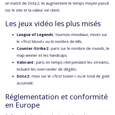
un match de Dota 2, ils augmentent le temps moyen passé
sur le site et la valeur vie client.
Les jeux vidéo les plus misés
League of Legends
: tournois mondiaux, mises sur
le « first blood » ou le nombre de kills.
Counter‑Strike 2
: paris sur le nombre de rounds, le
map‑winner et les handicaps.
Valorant
: paris en temps réel pendant les streams,
incluant les over/under de dégâts.
Dota 2
: mise sur le « first tower » ou le total de gold
accumulé.
Réglementation et conformité
en Europe