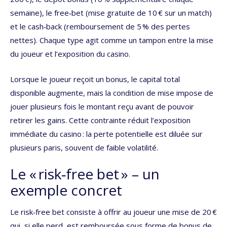
semaine), le free‑bet (mise gratuite de 10 € sur un match)
et le cash‑back (remboursement de 5 % des pertes
nettes). Chaque type agit comme un tampon entre la mise
du joueur et l’exposition du casino.
Lorsque le joueur reçoit un bonus, le capital total
disponible augmente, mais la condition de mise impose de
jouer plusieurs fois le montant reçu avant de pouvoir
retirer les gains. Cette contrainte réduit l’exposition
immédiate du casino : la perte potentielle est diluée sur
plusieurs paris, souvent de faible volatilité.
Le « risk‑free bet » – un
exemple concret
Le risk‑free bet consiste à offrir au joueur une mise de 20 €
qui, si elle perd, est remboursée sous forme de bonus de