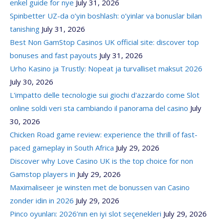
enkel guide for nye
July 31, 2026
Spinbetter UZ-da o’yin boshlash: o’yinlar va bonuslar bilan
tanishing
July 31, 2026
Best Non GamStop Casinos UK official site: discover top
bonuses and fast payouts
July 31, 2026
Urho Kasino ja Trustly: Nopeat ja turvalliset maksut 2026
July 30, 2026
L'impatto delle tecnologie sui giochi d'azzardo come Slot
online soldi veri sta cambiando il panorama del casino
July
30, 2026
Chicken Road game review: experience the thrill of fast-
paced gameplay in South Africa
July 29, 2026
Discover why Love Casino UK is the top choice for non
Gamstop players in
July 29, 2026
Maximaliseer je winsten met de bonussen van Casino
zonder idin in 2026
July 29, 2026
Pinco oyunları: 2026’nın en iyi slot seçenekleri
July 29, 2026