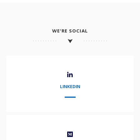
WE'RE SOCIAL
LINKEDIN