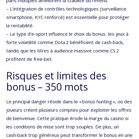
paris multiples améliorent la stabilité du revenu.
– L’intégration de contrôles technologiques (surveillance
smartphone, KYC renforcé) est essentielle pour protéger
la rentabilité.
– Le type d’e‑sport influence le choix du bonus : les jeux à
forte volatilité comme Dota 2 bénéficient de cash‑back,
tandis que les titres à audience massive comme CS 2
profitent de free‑bet.
Risques et limites des
bonus – 350 mots
Le principal danger réside dans le « bonus hunting », où des
joueurs créent plusieurs comptes pour exploiter les offres
de bienvenue. Cette pratique érode la marge du casino si
les conditions de mise sont trop souples. De plus, un
cash‑back trop généreux peut transformer le bonus en une