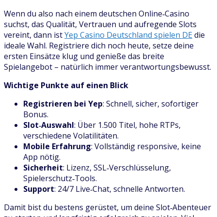
Wenn du also nach einem deutschen Online‑Casino
suchst, das Qualität, Vertrauen und aufregende Slots
vereint, dann ist
Yep Casino Deutschland spielen DE
die
ideale Wahl. Registriere dich noch heute, setze deine
ersten Einsätze klug und genieße das breite
Spielangebot – natürlich immer verantwortungsbewusst.
Wichtige Punkte auf einen Blick
Registrieren bei Yep
: Schnell, sicher, sofortiger
Bonus.
Slot‑Auswahl
: Über 1.500 Titel, hohe RTPs,
verschiedene Volatilitäten.
Mobile Erfahrung
: Vollständig responsive, keine
App nötig.
Sicherheit
: Lizenz, SSL‑Verschlüsselung,
Spielerschutz‑Tools.
Support
: 24/7 Live‑Chat, schnelle Antworten.
Damit bist du bestens gerüstet, um deine Slot‑Abenteuer