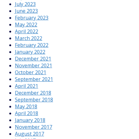
July 2023
June 2023
February 2023
May 2022
April 2022
March 2022
February 2022
January 2022
December 2021
November 2021
October 2021
September 2021
April 2021
December 2018
September 2018
May 2018
April 2018
January 2018
November 2017
August 2017