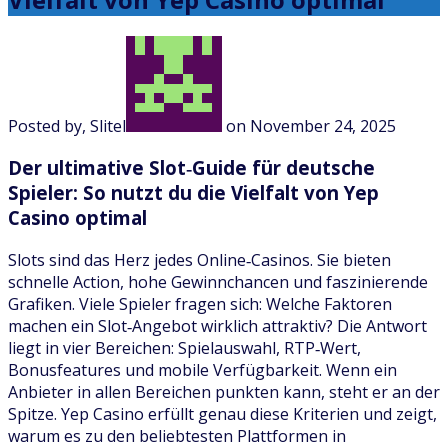
Posted by, Slitel
on November 24, 2025
Der ultimative Slot‑Guide für deutsche
Spieler: So nutzt du die Vielfalt von Yep
Casino optimal
Slots sind das Herz jedes Online‑Casinos. Sie bieten
schnelle Action, hohe Gewinnchancen und faszinierende
Grafiken. Viele Spieler fragen sich: Welche Faktoren
machen ein Slot‑Angebot wirklich attraktiv? Die Antwort
liegt in vier Bereichen: Spielauswahl, RTP‑Wert,
Bonusfeatures und mobile Verfügbarkeit. Wenn ein
Anbieter in allen Bereichen punkten kann, steht er an der
Spitze. Yep Casino erfüllt genau diese Kriterien und zeigt,
warum es zu den beliebtesten Plattformen in