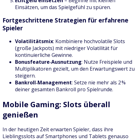
Echtgeld einsetzen
– Beginne mit kleinen
Einsätzen, um das Spielgefühl zu spüren.
Fortgeschrittene Strategien für erfahrene
Spieler
Volatilitätsmix
: Kombiniere hochvolatile Slots
(große Jackpots) mit niedriger Volatilität für
kontinuierliche Gewinne.
Bonusfeature‑Ausnutzung
: Nutze Freispiele und
Multiplikatoren gezielt, um den Erwartungswert zu
steigern.
Bankroll‑Management
: Setze nie mehr als 2 %
deiner gesamten Bankroll pro Spielrunde.
Mobile Gaming: Slots überall
genießen
In der heutigen Zeit erwarten Spieler, dass ihre
Lieblingsslots auf Smartphones und Tablets genauso