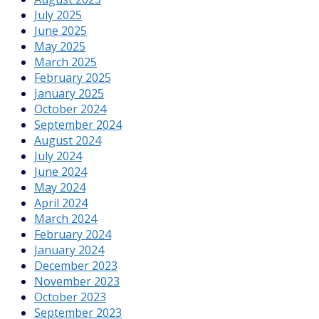
July 2025
June 2025
May 2025
March 2025
February 2025
January 2025
October 2024
September 2024
August 2024
July 2024
June 2024
May 2024
April 2024
March 2024
February 2024
January 2024
December 2023
November 2023
October 2023
September 2023