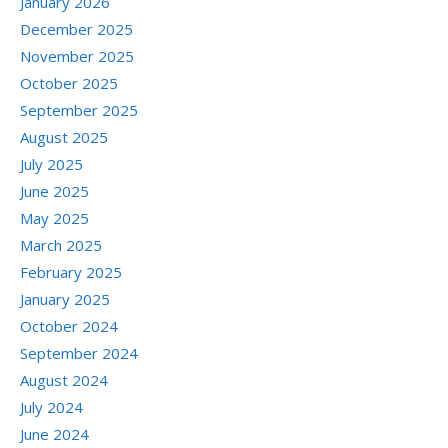
January 2026
December 2025
November 2025
October 2025
September 2025
August 2025
July 2025
June 2025
May 2025
March 2025
February 2025
January 2025
October 2024
September 2024
August 2024
July 2024
June 2024