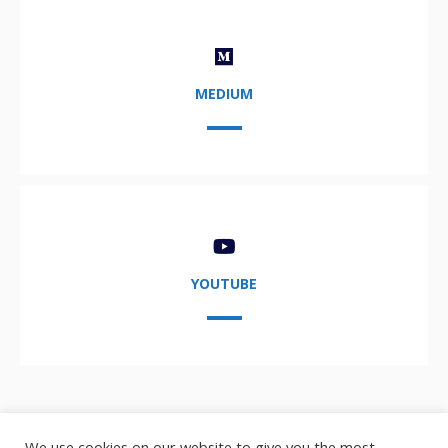
MEDIUM
YOUTUBE
We use cookies on our website to give you the most