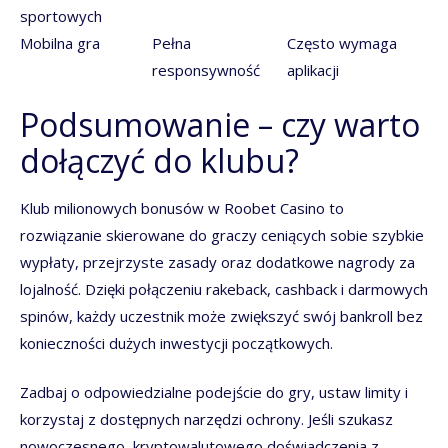
sportowych
Mobilna gra
Pełna
Często wymaga
responsywność
aplikacji
Podsumowanie – czy warto
dołączyć do klubu?
Klub milionowych bonusów w Roobet Casino to
rozwiązanie skierowane do graczy ceniących sobie szybkie
wypłaty, przejrzyste zasady oraz dodatkowe nagrody za
lojalność. Dzięki połączeniu rakeback, cashback i darmowych
spinów, każdy uczestnik może zwiększyć swój bankroll bez
konieczności dużych inwestycji początkowych.
Zadbaj o odpowiedzialne podejście do gry, ustaw limity i
korzystaj z dostępnych narzędzi ochrony. Jeśli szukasz
nowoczesnego, kryptowalutowego doświadczenia z