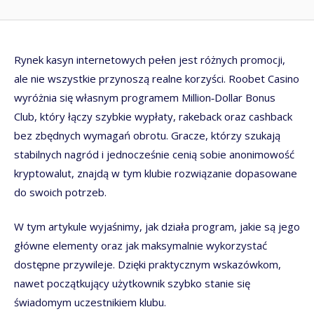
Rynek kasyn internetowych pełen jest różnych promocji,
ale nie wszystkie przynoszą realne korzyści. Roobet Casino
wyróżnia się własnym programem Million‑Dollar Bonus
Club, który łączy szybkie wypłaty, rakeback oraz cashback
bez zbędnych wymagań obrotu. Gracze, którzy szukają
stabilnych nagród i jednocześnie cenią sobie anonimowość
kryptowalut, znajdą w tym klubie rozwiązanie dopasowane
do swoich potrzeb.
W tym artykule wyjaśnimy, jak działa program, jakie są jego
główne elementy oraz jak maksymalnie wykorzystać
dostępne przywileje. Dzięki praktycznym wskazówkom,
nawet początkujący użytkownik szybko stanie się
świadomym uczestnikiem klubu.