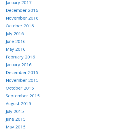
January 2017
December 2016
November 2016
October 2016
July 2016
June 2016
May 2016
February 2016
January 2016
December 2015
November 2015
October 2015
September 2015
August 2015
July 2015
June 2015
May 2015