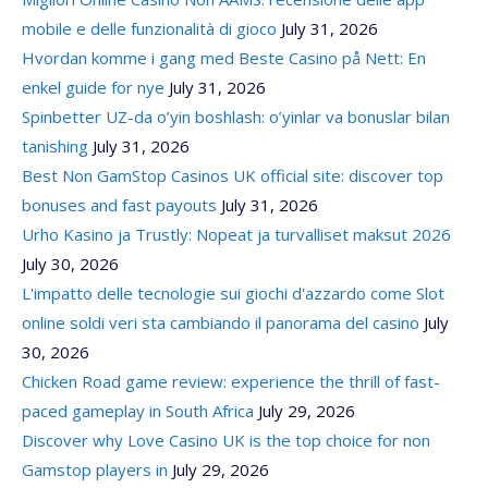
mobile e delle funzionalità di gioco
July 31, 2026
Hvordan komme i gang med Beste Casino på Nett: En
enkel guide for nye
July 31, 2026
Spinbetter UZ-da o’yin boshlash: o’yinlar va bonuslar bilan
tanishing
July 31, 2026
Best Non GamStop Casinos UK official site: discover top
bonuses and fast payouts
July 31, 2026
Urho Kasino ja Trustly: Nopeat ja turvalliset maksut 2026
July 30, 2026
L'impatto delle tecnologie sui giochi d'azzardo come Slot
online soldi veri sta cambiando il panorama del casino
July
30, 2026
Chicken Road game review: experience the thrill of fast-
paced gameplay in South Africa
July 29, 2026
Discover why Love Casino UK is the top choice for non
Gamstop players in
July 29, 2026