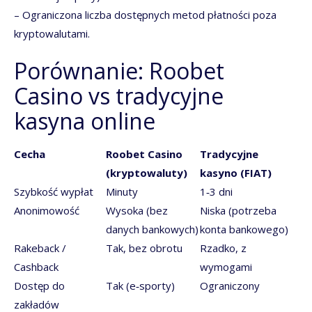
– Ograniczona liczba dostępnych metod płatności poza
kryptowalutami.
Porównanie: Roobet
Casino vs tradycyjne
kasyna online
Cecha
Roobet Casino
Tradycyjne
(kryptowaluty)
kasyno (FIAT)
Szybkość wypłat
Minuty
1‑3 dni
Anonimowość
Wysoka (bez
Niska (potrzeba
danych bankowych)
konta bankowego)
Rakeback /
Tak, bez obrotu
Rzadko, z
Cashback
wymogami
Dostęp do
Tak (e‑sporty)
Ograniczony
zakładów