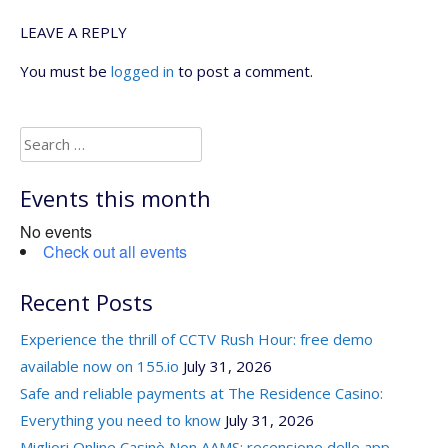
LEAVE A REPLY
You must be
logged in
to post a comment.
Search
for:
Events this month
No events
Check out all events
Recent Posts
Experience the thrill of CCTV Rush Hour: free demo
available now on 155.io
July 31, 2026
Safe and reliable payments at The Residence Casino:
Everything you need to know
July 31, 2026
Migliori Online Casinò Non AAMS: recensione delle app