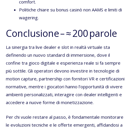
comfort.
Politiche chiare su bonus casinò non AAMS e limiti di
wagering.
Conclusione – ≈ 200 parole
La sinergia tra live dealer e slot in realtà virtuale sta
definendo un nuovo standard di immersione, dove il
confine tra gioco digitale e esperienza reale si fa sempre
più sottile. Gli operatori devono investire in tecnologie di
motion capture, partnership con fornitori VR e certificazioni
normative, mentre i giocatori hanno l’opportunità di vivere
ambienti personalizzati, interagire con dealer intelligenti e
accedere a nuove forme di monetizzazione.
Per chi vuole restare al passo, è fondamentale monitorare
le evoluzioni tecniche e le offerte emergenti, affidandosi a