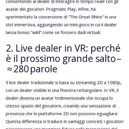
consentendo ai dealer di interagire in tempo reale con gli
avatar dei giocatori. Pragmatic Play, infine, ha
sperimentato la conversione di “The Great Rhino” in una
slot immersiva, aggiungendo un mini‑gioco in cui il dealer
lancia bonus “wild” come se fossero dadi virtuali.
2. Live dealer in VR: perché
è il prossimo grande salto –
≈ 280 parole
Il live dealer tradizionale si basa su streaming 2D a 1080p,
con un dealer visibile in una finestra rettangolare. In VR, il
dealer diventa un avatar tridimensionale che occupa lo
stesso spazio del giocatore, creando una sensazione di
presenza che le piattaforme 2D non possono eguagliare.
Questa differenza si traduce in vantaggi concreti: i giocatori
percepiscono una maggiore fiducia nella trasparenza del