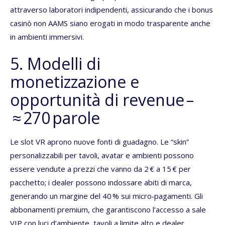
attraverso laboratori indipendenti, assicurando che i bonus
casinò non AAMS siano erogati in modo trasparente anche
in ambienti immersivi.
5. Modelli di
monetizzazione e
opportunità di revenue –
≈ 270 parole
Le slot VR aprono nuove fonti di guadagno. Le “skin”
personalizzabili per tavoli, avatar e ambienti possono
essere vendute a prezzi che vanno da 2 € a 15 € per
pacchetto; i dealer possono indossare abiti di marca,
generando un margine del 40 % sui micro‑pagamenti. Gli
abbonamenti premium, che garantiscono l’accesso a sale
VIP con luci d’ambiente, tavoli a limite alto e dealer