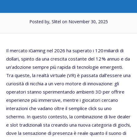
Posted by, Slitel
on November 30, 2025
Il mercato iGaming nel 2026 ha superato i 120 miliardi di
dollari, spinto da una crescita costante del 12 % annuo e da
un’adozione sempre più rapida di tecnologie emergenti.
Tra queste, la realtà virtuale (VR) è passata dall’essere una
curiosità di nicchia a un vero motore di innovazione: gli
operatori stanno sperimentando ambienti 3D per offrire
esperienze più immersive, mentre i giocatori cercano
interazioni che vadano oltre il semplice click su uno
schermo. In questo contesto, la combinazione di live dealer
e slot tradizionali sta creando una nuova categoria di giochi,
dove la sensazione di presenza è reale quanto il suono di