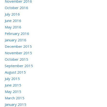
November 2016
October 2016
July 2016
June 2016
May 2016
February 2016
January 2016
December 2015
November 2015
October 2015
September 2015
August 2015
July 2015
June 2015
May 2015
March 2015
January 2015