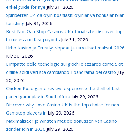
enkel guide for nye
July 31, 2026
Spinbetter UZ-da o’yin boshlash: o’yinlar va bonuslar bilan
tanishing
July 31, 2026
Best Non GamStop Casinos UK official site: discover top
bonuses and fast payouts
July 31, 2026
Urho Kasino ja Trustly: Nopeat ja turvalliset maksut 2026
July 30, 2026
L'impatto delle tecnologie sui giochi d'azzardo come Slot
online soldi veri sta cambiando il panorama del casino
July
30, 2026
Chicken Road game review: experience the thrill of fast-
paced gameplay in South Africa
July 29, 2026
Discover why Love Casino UK is the top choice for non
Gamstop players in
July 29, 2026
Maximaliseer je winsten met de bonussen van Casino
zonder idin in 2026
July 29, 2026