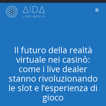
Skip
to
content
Il futuro della realtà
virtuale nei casinò:
come i live dealer
stanno rivoluzionando
le slot e l’esperienza di
gioco