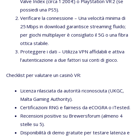
Valve Index (circa 1 200 €) o PlayStation VR 2 (se
possiedi una PS5).
Verificare la connessione – Una velocità minima di
25 Mbps in download garantisce streaming fluido;
per giochi multiplayer è consigliato il 5G o una fibra
ottica stabile.
Proteggere i dati – Utilizza VPN affidabili e attiva
l’autenticazione a due fattori sui conti di gioco.
Checklist per valutare un casinò VR:
Licenza rilasciata da autorità riconosciuta (UKGC,
Malta Gaming Authority).
Certificazioni RNG e fairness da eCOGRA o iTested.
Recensioni positive su Brewersforum (almeno 4
stelle su 5).
Disponibilità di demo gratuite per testare latenza e