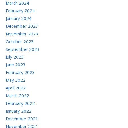
March 2024
February 2024
January 2024
December 2023
November 2023
October 2023
September 2023
July 2023
June 2023
February 2023
May 2022
April 2022
March 2022
February 2022
January 2022
December 2021
November 2021