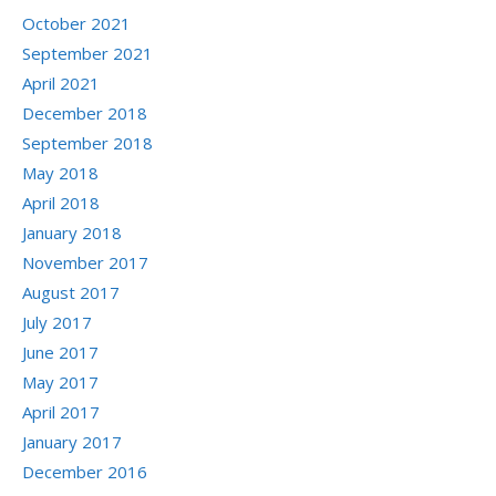
October 2021
September 2021
April 2021
December 2018
September 2018
May 2018
April 2018
January 2018
November 2017
August 2017
July 2017
June 2017
May 2017
April 2017
January 2017
December 2016