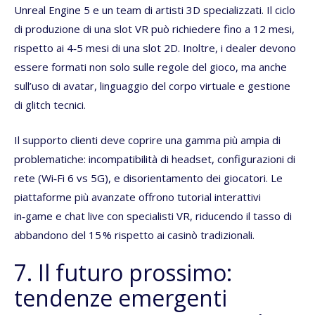
Unreal Engine 5 e un team di artisti 3D specializzati. Il ciclo
di produzione di una slot VR può richiedere fino a 12 mesi,
rispetto ai 4‑5 mesi di una slot 2D. Inoltre, i dealer devono
essere formati non solo sulle regole del gioco, ma anche
sull’uso di avatar, linguaggio del corpo virtuale e gestione
di glitch tecnici.
Il supporto clienti deve coprire una gamma più ampia di
problematiche: incompatibilità di headset, configurazioni di
rete (Wi‑Fi 6 vs 5G), e disorientamento dei giocatori. Le
piattaforme più avanzate offrono tutorial interattivi
in‑game e chat live con specialisti VR, riducendo il tasso di
abbandono del 15 % rispetto ai casinò tradizionali.
7. Il futuro prossimo:
tendenze emergenti