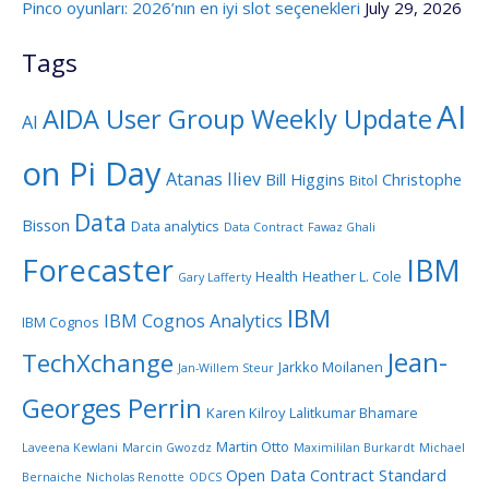
Pinco oyunları: 2026’nın en iyi slot seçenekleri
July 29, 2026
Tags
AI
AIDA User Group Weekly Update
AI
on Pi Day
Atanas Iliev
Bill Higgins
Christophe
Bitol
Data
Bisson
Data analytics
Data Contract
Fawaz Ghali
Forecaster
IBM
Health
Heather L. Cole
Gary Lafferty
IBM
IBM Cognos Analytics
IBM Cognos
Jean-
TechXchange
Jarkko Moilanen
Jan-Willem Steur
Georges Perrin
Karen Kilroy
Lalitkumar Bhamare
Martin Otto
Laveena Kewlani
Marcin Gwozdz
Maximililan Burkardt
Michael
Open Data Contract Standard
Bernaiche
Nicholas Renotte
ODCS