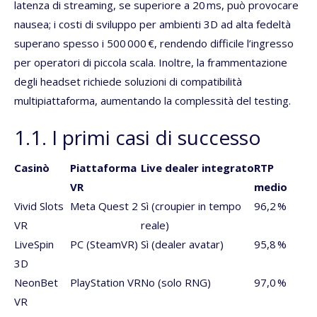
latenza di streaming, se superiore a 20 ms, può provocare
nausea; i costi di sviluppo per ambienti 3D ad alta fedeltà
superano spesso i 500 000 €, rendendo difficile l’ingresso
per operatori di piccola scala. Inoltre, la frammentazione
degli headset richiede soluzioni di compatibilità
multipiattaforma, aumentando la complessità del testing.
1.1. I primi casi di successo
Casinò
Piattaforma
Live dealer integrato
RTP
VR
medio
Vivid Slots
Meta Quest 2
Sì (croupier in tempo
96,2 %
VR
reale)
LiveSpin
PC (SteamVR)
Sì (dealer avatar)
95,8 %
3D
NeonBet
PlayStation VR
No (solo RNG)
97,0 %
VR