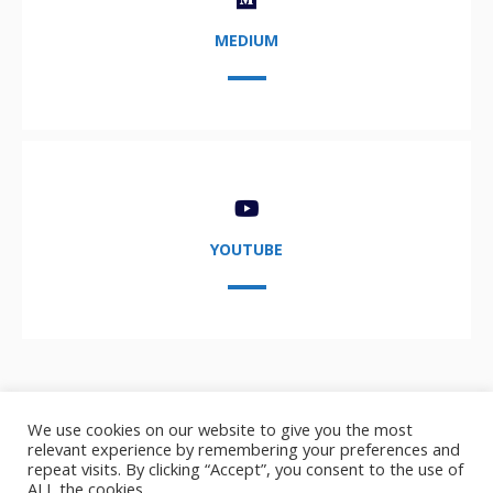
MEDIUM
YOUTUBE
We use cookies on our website to give you the most
relevant experience by remembering your preferences and
repeat visits. By clicking “Accept”, you consent to the use of
ALL the cookies.