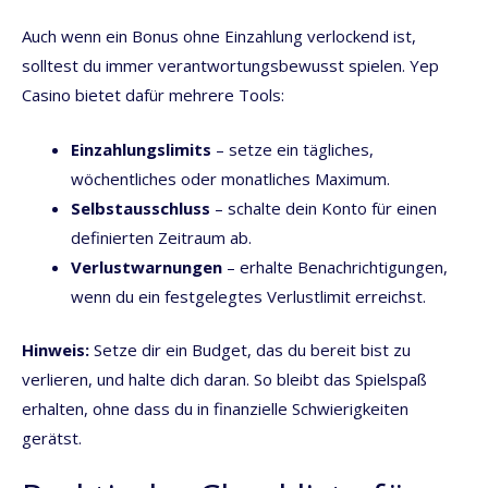
Auch wenn ein Bonus ohne Einzahlung verlockend ist,
solltest du immer verantwortungsbewusst spielen. Yep
Casino bietet dafür mehrere Tools:
Einzahlungslimits
– setze ein tägliches,
wöchentliches oder monatliches Maximum.
Selbstausschluss
– schalte dein Konto für einen
definierten Zeitraum ab.
Verlustwarnungen
– erhalte Benachrichtigungen,
wenn du ein festgelegtes Verlustlimit erreichst.
Hinweis:
Setze dir ein Budget, das du bereit bist zu
verlieren, und halte dich daran. So bleibt das Spielspaß
erhalten, ohne dass du in finanzielle Schwierigkeiten
gerätst.