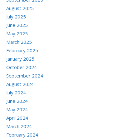
August 2025
July 2025
June 2025
May 2025
March 2025
February 2025
January 2025
October 2024
September 2024
August 2024
July 2024
June 2024
May 2024
April 2024
March 2024
February 2024