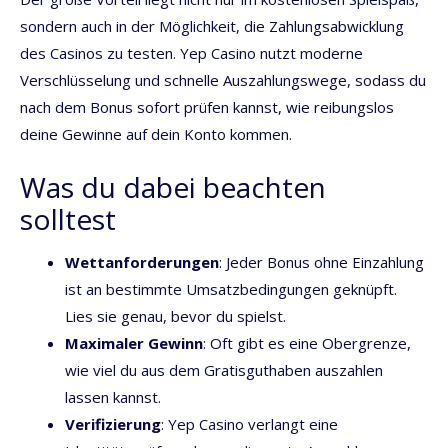
sondern auch in der Möglichkeit, die Zahlungsabwicklung
des Casinos zu testen. Yep Casino nutzt moderne
Verschlüsselung und schnelle Auszahlungswege, sodass du
nach dem Bonus sofort prüfen kannst, wie reibungslos
deine Gewinne auf dein Konto kommen.
Was du dabei beachten
solltest
Wettanforderungen
: Jeder Bonus ohne Einzahlung
ist an bestimmte Umsatzbedingungen geknüpft.
Lies sie genau, bevor du spielst.
Maximaler Gewinn
: Oft gibt es eine Obergrenze,
wie viel du aus dem Gratisguthaben auszahlen
lassen kannst.
Verifizierung
: Yep Casino verlangt eine