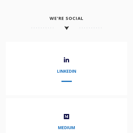
WE'RE SOCIAL
LINKEDIN
MEDIUM