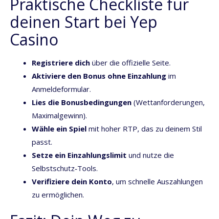
Praktische Checkliste für
deinen Start bei Yep
Casino
Registriere dich
über die offizielle Seite.
Aktiviere den Bonus ohne Einzahlung
im
Anmeldeformular.
Lies die Bonusbedingungen
(Wettanforderungen,
Maximalgewinn).
Wähle ein Spiel
mit hoher RTP, das zu deinem Stil
passt.
Setze ein Einzahlungslimit
und nutze die
Selbstschutz‑Tools.
Verifiziere dein Konto
, um schnelle Auszahlungen
zu ermöglichen.