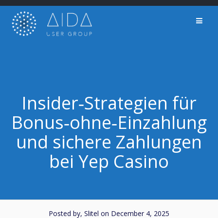
Skip
to
content
Insider‑Strategien für
Bonus‑ohne‑Einzahlung
und sichere Zahlungen
bei Yep Casino
Posted by, Slitel
on December 4, 2025