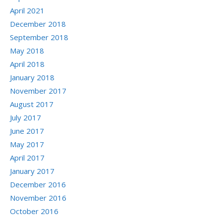
April 2021
December 2018
September 2018
May 2018
April 2018
January 2018
November 2017
August 2017
July 2017
June 2017
May 2017
April 2017
January 2017
December 2016
November 2016
October 2016