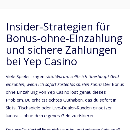
Insider‑Strategien für
Bonus‑ohne‑Einzahlung
und sichere Zahlungen
bei Yep Casino
Viele Spieler fragen sich:
Warum sollte ich überhaupt Geld
einzahlen, wenn ich sofort kostenlos spielen kann?
Der Bonus
ohne Einzahlung von Yep Casino löst genau dieses
Problem. Du erhältst echtes Guthaben, das du sofort in
Slots, Tischspiele oder Live‑Dealer‑Runden einsetzen
kannst – ohne dein eigenes Geld zu riskieren.
Der große Vorteil liegt nicht nur im kostenlosen Spielspaß,