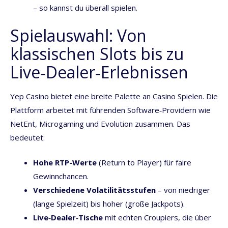
– so kannst du überall spielen.
Spielauswahl: Von
klassischen Slots bis zu
Live‑Dealer‑Erlebnissen
Yep Casino bietet eine breite Palette an Casino Spielen. Die
Plattform arbeitet mit führenden Software‑Providern wie
NetEnt, Microgaming und Evolution zusammen. Das
bedeutet:
Hohe RTP-Werte
(Return to Player) für faire
Gewinnchancen.
Verschiedene Volatilitätsstufen
– von niedriger
(lange Spielzeit) bis hoher (große Jackpots).
Live‑Dealer‑Tische
mit echten Croupiers, die über