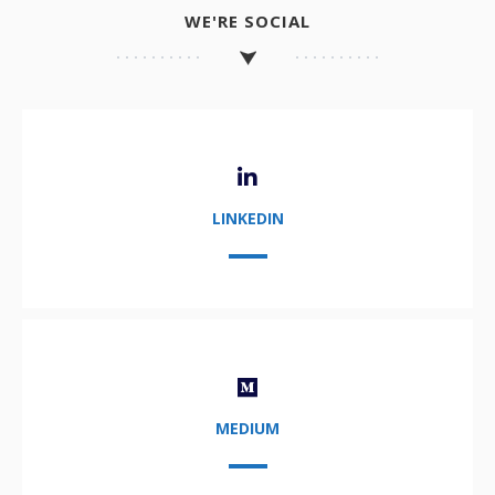
WE'RE SOCIAL
LINKEDIN
MEDIUM