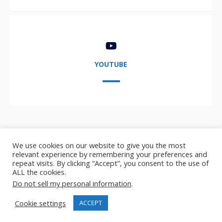
YOUTUBE
We use cookies on our website to give you the most
relevant experience by remembering your preferences and
repeat visits. By clicking “Accept”, you consent to the use of
ALL the cookies.
Copyright © 2021-2024,
AIDA User Group
- AI, Data, and
Do not sell my personal information
.
Analytics user group
Cookie settings
ACCEPT