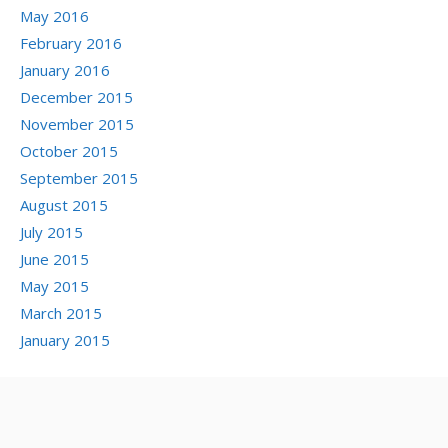
May 2016
February 2016
January 2016
December 2015
November 2015
October 2015
September 2015
August 2015
July 2015
June 2015
May 2015
March 2015
January 2015