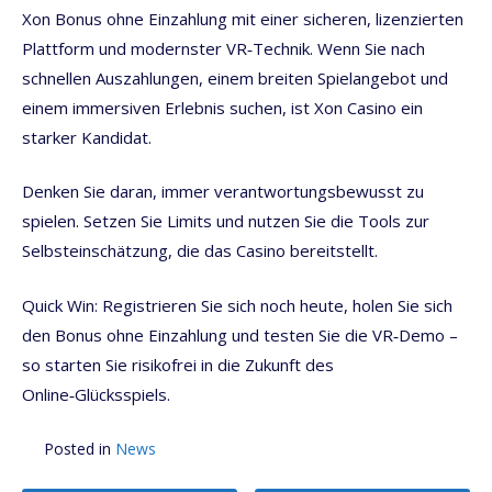
Xon Bonus ohne Einzahlung mit einer sicheren, lizenzierten
Plattform und modernster VR‑Technik. Wenn Sie nach
schnellen Auszahlungen, einem breiten Spielangebot und
einem immersiven Erlebnis suchen, ist Xon Casino ein
starker Kandidat.
Denken Sie daran, immer verantwortungsbewusst zu
spielen. Setzen Sie Limits und nutzen Sie die Tools zur
Selbsteinschätzung, die das Casino bereitstellt.
Quick Win: Registrieren Sie sich noch heute, holen Sie sich
den Bonus ohne Einzahlung und testen Sie die VR‑Demo –
so starten Sie risikofrei in die Zukunft des
Online‑Glücksspiels.
Posted in
News