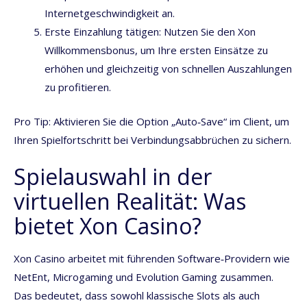
Internetgeschwindigkeit an.
Erste Einzahlung tätigen: Nutzen Sie den Xon
Willkommensbonus, um Ihre ersten Einsätze zu
erhöhen und gleichzeitig von schnellen Auszahlungen
zu profitieren.
Pro Tip: Aktivieren Sie die Option „Auto‑Save“ im Client, um
Ihren Spielfortschritt bei Verbindungsabbrüchen zu sichern.
Spielauswahl in der
virtuellen Realität: Was
bietet Xon Casino?
Xon Casino arbeitet mit führenden Software‑Providern wie
NetEnt, Microgaming und Evolution Gaming zusammen.
Das bedeutet, dass sowohl klassische Slots als auch