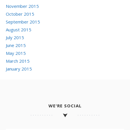
November 2015
October 2015
September 2015
August 2015
July 2015
June 2015
May 2015
March 2015
January 2015
WE'RE SOCIAL