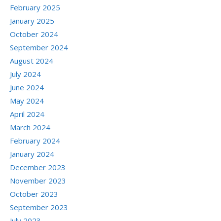
February 2025
January 2025
October 2024
September 2024
August 2024
July 2024
June 2024
May 2024
April 2024
March 2024
February 2024
January 2024
December 2023
November 2023
October 2023
September 2023
July 2023