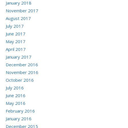
January 2018
November 2017
August 2017
July 2017
June 2017
May 2017
April 2017
January 2017
December 2016
November 2016
October 2016
July 2016
June 2016
May 2016
February 2016
January 2016
December 2015