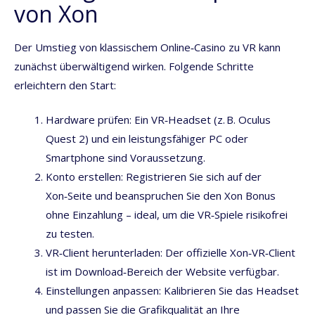
von Xon
Der Umstieg von klassischem Online‑Casino zu VR kann
zunächst überwältigend wirken. Folgende Schritte
erleichtern den Start:
Hardware prüfen: Ein VR‑Headset (z. B. Oculus
Quest 2) und ein leistungsfähiger PC oder
Smartphone sind Voraussetzung.
Konto erstellen: Registrieren Sie sich auf der
Xon‑Seite und beanspruchen Sie den Xon Bonus
ohne Einzahlung – ideal, um die VR‑Spiele risikofrei
zu testen.
VR‑Client herunterladen: Der offizielle Xon‑VR‑Client
ist im Download‑Bereich der Website verfügbar.
Einstellungen anpassen: Kalibrieren Sie das Headset
und passen Sie die Grafikqualität an Ihre