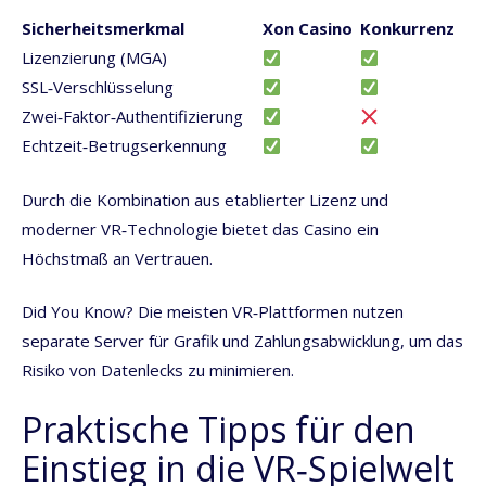
Sicherheitsmerkmal
Xon Casino
Konkurrenz
Lizenzierung (MGA)
SSL‑Verschlüsselung
Zwei‑Faktor‑Authentifizierung
Echtzeit‑Betrugserkennung
Durch die Kombination aus etablierter Lizenz und
moderner VR‑Technologie bietet das Casino ein
Höchstmaß an Vertrauen.
Did You Know? Die meisten VR‑Plattformen nutzen
separate Server für Grafik und Zahlungsabwicklung, um das
Risiko von Datenlecks zu minimieren.
Praktische Tipps für den
Einstieg in die VR‑Spielwelt