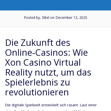
Posted by, Slitel
on December 13, 2025
Die Zukunft des
Online‑Casinos: Wie
Xon Casino Virtual
Reality nutzt, um das
Spielerlebnis zu
revolutionieren
Die digitale Spielwelt entwickelt sich rasant. Laut einer