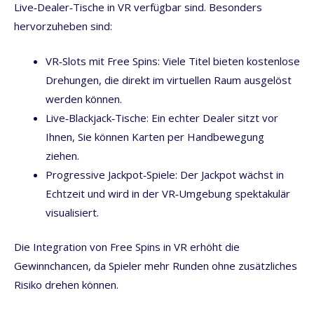
Live‑Dealer‑Tische in VR verfügbar sind. Besonders
hervorzuheben sind:
VR‑Slots mit Free Spins: Viele Titel bieten kostenlose
Drehungen, die direkt im virtuellen Raum ausgelöst
werden können.
Live‑Blackjack‑Tische: Ein echter Dealer sitzt vor
Ihnen, Sie können Karten per Handbewegung
ziehen.
Progressive Jackpot‑Spiele: Der Jackpot wächst in
Echtzeit und wird in der VR‑Umgebung spektakulär
visualisiert.
Die Integration von Free Spins in VR erhöht die
Gewinnchancen, da Spieler mehr Runden ohne zusätzliches
Risiko drehen können.