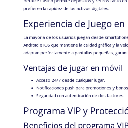
Betalice Casino permite depósitos y retiros tanto en
prefieren la rapidez de los activos digitales.
Experiencia de Juego en 
La mayoría de los usuarios juegan desde smartphones
Android e iOS que mantiene la calidad gráfica y la vel
adaptan perfectamente a pantallas pequeñas, garantiza
Ventajas de jugar en móvil
Acceso 24/7 desde cualquier lugar.
Notificaciones push para promociones y bonos
Seguridad con autenticación de dos factores.
Programa VIP y Protecció
Beneficios del programa VIP