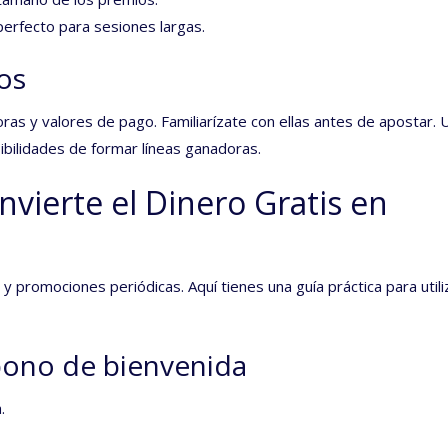
perfecto para sesiones largas.
os
as y valores de pago. Familiarízate con ellas antes de apostar. 
ibilidades de formar líneas ganadoras.
nvierte el Dinero Gratis en
 promociones periódicas. Aquí tienes una guía práctica para utiliz
 bono de bienvenida
.