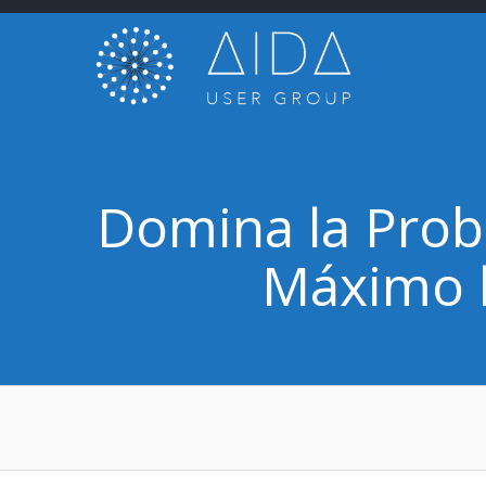
Skip
to
content
Domina la Proba
Máximo l