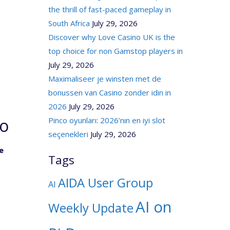
the thrill of fast-paced gameplay in
South Africa
July 29, 2026
Discover why Love Casino UK is the
top choice for non Gamstop players in
July 29, 2026
Maximaliseer je winsten met de
bonussen van Casino zonder idin in
2026
July 29, 2026
ro
Pinco oyunları: 2026’nın en iyi slot
seçenekleri
July 29, 2026
e
Tags
AIDA User Group
AI
AI on
Weekly Update