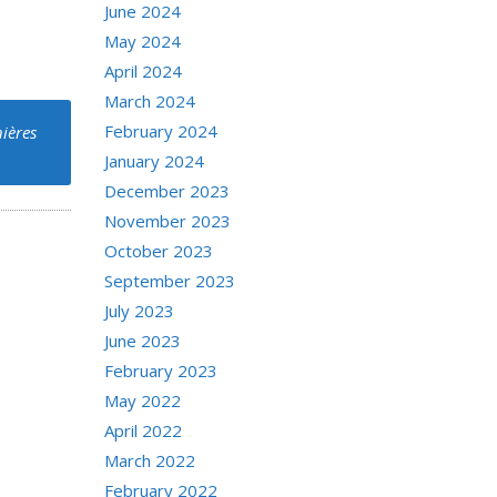
June 2024
May 2024
April 2024
March 2024
February 2024
nières
January 2024
December 2023
November 2023
October 2023
September 2023
July 2023
June 2023
February 2023
May 2022
April 2022
March 2022
February 2022