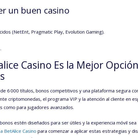
er un buen casino
dos (NetEnt, Pragmatic Play, Evolution Gaming).
.
lice Casino Es la Mejor Opció
s
 de 6 000 títulos, bonos competitivos y una plataforma segura co
ante criptomonedas, el programa VIP y la atención al cliente en es
ntes como para jugadores avanzados.
s bonos estén diseñados para ser útiles y la experiencia móvil sea
 a BetAlice Casino
para comenzar a aplicar estas estrategias y dis