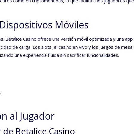
 euros como en criptomonedas, lo que facilita a los jugadores que
Dispositivos Móviles
. Betalice Casino ofrece una versión móvil optimizada y una app
ocidad de carga. Los slots, el casino en vivo y los juegos de mesa
ndo una experiencia fluida sin sacrificar funcionalidades.
.
n al Jugador
 de Betalice Casino