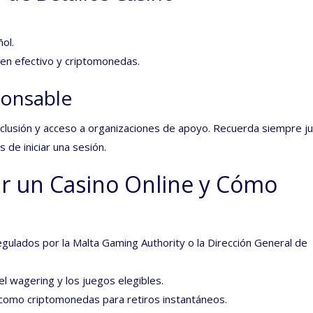
ol.
 en efectivo y criptomonedas.
ponsable
xclusión y acceso a organizaciones de apoyo. Recuerda siempre j
 de iniciar una sesión.
ir un Casino Online y Cómo
 regulados por la Malta Gaming Authority o la Dirección General de
el wagering y los juegos elegibles.
como criptomonedas para retiros instantáneos.