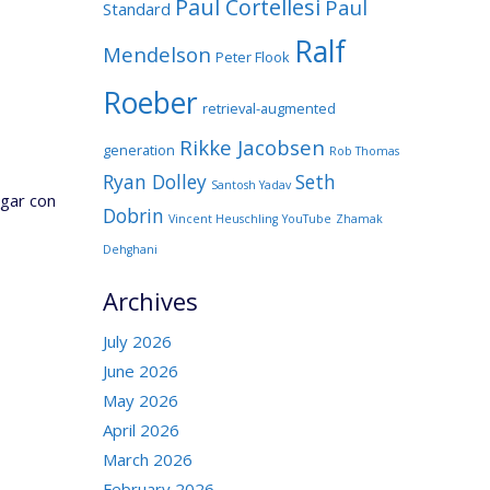
Paul Cortellesi
Paul
Standard
Ralf
Mendelson
Peter Flook
Roeber
retrieval-augmented
Rikke Jacobsen
generation
Rob Thomas
Ryan Dolley
Seth
Santosh Yadav
ugar con
Dobrin
Vincent Heuschling
YouTube
Zhamak
Dehghani
Archives
July 2026
June 2026
May 2026
April 2026
March 2026
February 2026