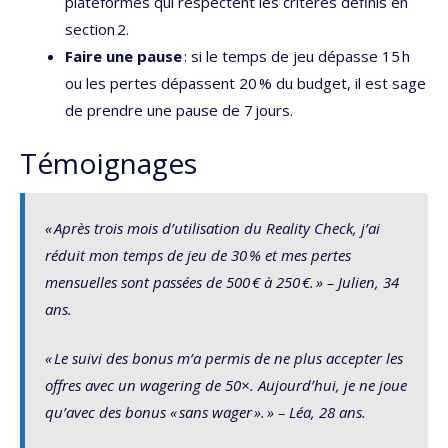
plateformes qui respectent les critères définis en
section 2.
Faire une pause
: si le temps de jeu dépasse 15 h
ou les pertes dépassent 20 % du budget, il est sage
de prendre une pause de 7 jours.
Témoignages
« Après trois mois d’utilisation du Reality Check, j’ai
réduit mon temps de jeu de 30 % et mes pertes
mensuelles sont passées de 500 € à 250 €. » – Julien, 34
ans.
« Le suivi des bonus m’a permis de ne plus accepter les
offres avec un wagering de 50×. Aujourd’hui, je ne joue
qu’avec des bonus « sans wager ». » – Léa, 28 ans.