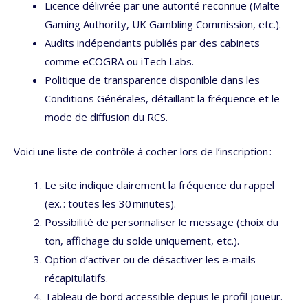
Licence délivrée par une autorité reconnue (Malte
Gaming Authority, UK Gambling Commission, etc.).
Audits indépendants publiés par des cabinets
comme eCOGRA ou iTech Labs.
Politique de transparence disponible dans les
Conditions Générales, détaillant la fréquence et le
mode de diffusion du RCS.
Voici une liste de contrôle à cocher lors de l’inscription :
Le site indique clairement la fréquence du rappel
(ex. : toutes les 30 minutes).
Possibilité de personnaliser le message (choix du
ton, affichage du solde uniquement, etc.).
Option d’activer ou de désactiver les e‑mails
récapitulatifs.
Tableau de bord accessible depuis le profil joueur.