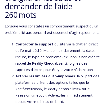
demander de l’aide –
260 mots
Lorsque vous constatez un comportement suspect ou un
problème lié aux bonus, il est essentiel d’agir rapidement.
Contacter le support
du site via le chat en direct
ou l’e‑mail dédié. Mentionnez clairement : la date,
l’heure, le type de problème (ex. : bonus non crédité,
rappel de Reality Check absent). Joignez des
captures d’écran pour étayer votre réclamation.
Activer les limites auto‑imposées
: la plupart des
plateformes offrent des options telles que le
« self‑exclusion », le « daily deposit limit » ou le
« session timeout ». Activez‑les immédiatement
depuis votre tableau de bord.