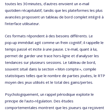
toutes les 30 minutes, d’autres envoient un e‑mail
quotidien récapitulatif, tandis que les plateformes les plus
avancées proposent un tableau de bord complet intégré à
l’interface utilisateur.
Ces formats répondent à des besoins différents. Le
pop‑up immédiat agit comme un frein cognitif ; il rappelle le
temps passé et incite à une pause. L’e‑mail, quant à lui,
permet de garder une trace hors‑ligne et d’analyser les
tendances sur plusieurs sessions. Le tableau de bord,
souvent situé dans la section « Mon compte », compile
statistiques telles que le nombre de parties jouées, le RTP
moyen des jeux utilisés et le total des gains/pertes.
Psychologiquement, un rappel périodique exploite le
principe de l’auto‑régulation. Des études
comportementales montrent que les joueurs qui reçoivent