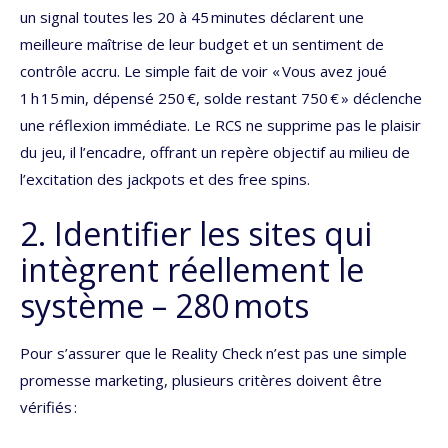
un signal toutes les 20 à 45 minutes déclarent une
meilleure maîtrise de leur budget et un sentiment de
contrôle accru. Le simple fait de voir « Vous avez joué
1 h 15 min, dépensé 250 €, solde restant 750 € » déclenche
une réflexion immédiate. Le RCS ne supprime pas le plaisir
du jeu, il l’encadre, offrant un repère objectif au milieu de
l’excitation des jackpots et des free spins.
2. Identifier les sites qui
intègrent réellement le
système – 280 mots
Pour s’assurer que le Reality Check n’est pas une simple
promesse marketing, plusieurs critères doivent être
vérifiés :