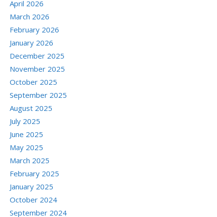
April 2026
March 2026
February 2026
January 2026
December 2025
November 2025
October 2025
September 2025
August 2025
July 2025
June 2025
May 2025
March 2025
February 2025
January 2025
October 2024
September 2024