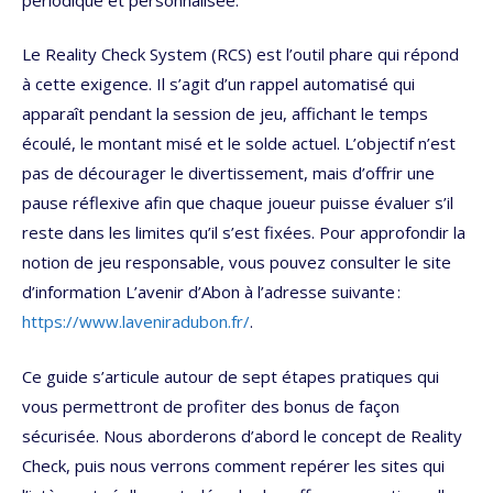
Le Reality Check System (RCS) est l’outil phare qui répond
à cette exigence. Il s’agit d’un rappel automatisé qui
apparaît pendant la session de jeu, affichant le temps
écoulé, le montant misé et le solde actuel. L’objectif n’est
pas de décourager le divertissement, mais d’offrir une
pause réflexive afin que chaque joueur puisse évaluer s’il
reste dans les limites qu’il s’est fixées. Pour approfondir la
notion de jeu responsable, vous pouvez consulter le site
d’information L’avenir d’Abon à l’adresse suivante :
https://www.laveniradubon.fr/
.
Ce guide s’articule autour de sept étapes pratiques qui
vous permettront de profiter des bonus de façon
sécurisée. Nous aborderons d’abord le concept de Reality
Check, puis nous verrons comment repérer les sites qui