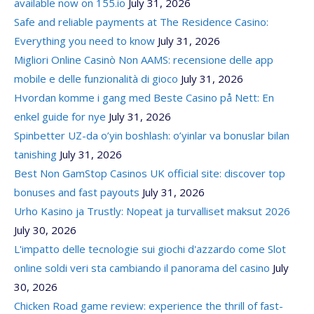
available now on 155.io
July 31, 2026
Safe and reliable payments at The Residence Casino:
Everything you need to know
July 31, 2026
Migliori Online Casinò Non AAMS: recensione delle app
mobile e delle funzionalità di gioco
July 31, 2026
Hvordan komme i gang med Beste Casino på Nett: En
enkel guide for nye
July 31, 2026
Spinbetter UZ-da o’yin boshlash: o’yinlar va bonuslar bilan
tanishing
July 31, 2026
Best Non GamStop Casinos UK official site: discover top
bonuses and fast payouts
July 31, 2026
Urho Kasino ja Trustly: Nopeat ja turvalliset maksut 2026
July 30, 2026
L'impatto delle tecnologie sui giochi d'azzardo come Slot
online soldi veri sta cambiando il panorama del casino
July
30, 2026
Chicken Road game review: experience the thrill of fast-