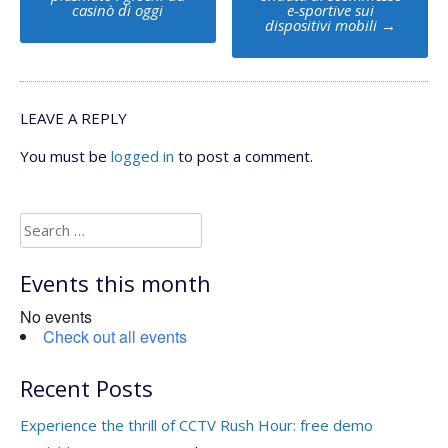
casinò di oggi
e‑sportive sui
dispositivi mobili
→
LEAVE A REPLY
You must be
logged in
to post a comment.
Search
for:
Events this month
No events
Check out all events
Recent Posts
Experience the thrill of CCTV Rush Hour: free demo