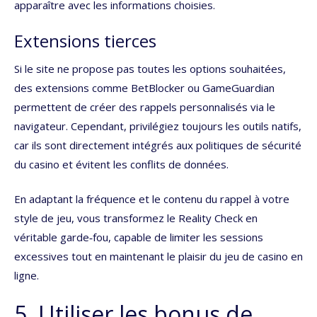
apparaître avec les informations choisies.
Extensions tierces
Si le site ne propose pas toutes les options souhaitées,
des extensions comme BetBlocker ou GameGuardian
permettent de créer des rappels personnalisés via le
navigateur. Cependant, privilégiez toujours les outils natifs,
car ils sont directement intégrés aux politiques de sécurité
du casino et évitent les conflits de données.
En adaptant la fréquence et le contenu du rappel à votre
style de jeu, vous transformez le Reality Check en
véritable garde‑fou, capable de limiter les sessions
excessives tout en maintenant le plaisir du jeu de casino en
ligne.
5. Utiliser les bonus de