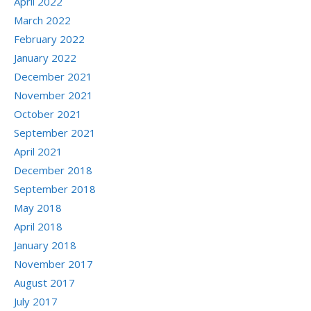
April 2022
March 2022
February 2022
January 2022
December 2021
November 2021
October 2021
September 2021
April 2021
December 2018
September 2018
May 2018
April 2018
January 2018
November 2017
August 2017
July 2017