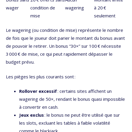
wager
condition de
wagering
à 20 €
mise
seulement
Le wagering (ou condition de mise) représente le nombre
de fois que le joueur doit parier le montant du bonus avant
de pouvoir le retirer. Un bonus “30×” sur 100 € nécessite
3 000 € de mise, ce qui peut rapidement dépasser le
budget prévu.
Les pièges les plus courants sont :
Rollover excessif
: certains sites affichent un
wagering de 50×, rendant le bonus quasi impossible
à convertir en cash.
Jeux exclus
: le bonus ne peut être utilisé que sur
les slots, excluant les tables à faible volatilité
comme le blackjack.