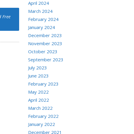
April 2024
March 2024
 Free
February 2024
January 2024
December 2023
November 2023
October 2023
September 2023
July 2023
June 2023
February 2023
May 2022
April 2022
March 2022
February 2022
January 2022
December 2021