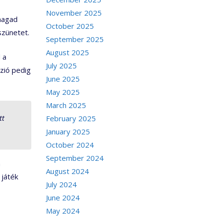
November 2025
 magad
October 2025
szünetet.
September 2025
August 2025
 a
July 2025
zió pedig
June 2025
May 2025
March 2025
tt
February 2025
January 2025
October 2024
September 2024
a
August 2024
 játék
July 2024
June 2024
May 2024