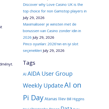
Discover why Love Casino UK is the
top choice for non Gamstop players in
July 29, 2026
Maximaliseer je winsten met de
át
bonussen van Casino zonder idin in
2026
July 29, 2026
Pinco oyunları: 2026’nın en iyi slot
seçenekleri
July 29, 2026
Tags
edményt.
AIDA User Group
AI
AI on
Weekly Update
Pi Day
Atanas Iliev
Bill Higgins
Data
Christophe Bisson