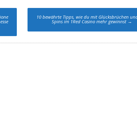
ione
10 bewährte Tipps, wie du mit Glücksbrüchen und
esse
Spins im 1Red Casino mehr gewinnst
→