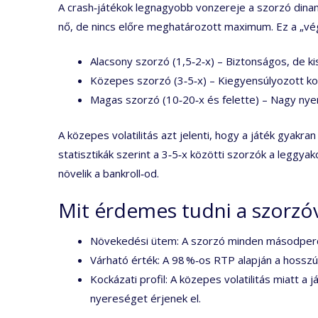
A crash‑játékok legnagyobb vonzereje a szorzó din
nő, de nincs előre meghatározott maximum. Ez a „vé
Alacsony szorzó (1,5‑2‑x) – Biztonságos, de 
Közepes szorzó (3‑5‑x) – Kiegyensúlyozott ko
Magas szorzó (10‑20‑x és felette) – Nagy nye
A közepes volatilitás azt jelenti, hogy a játék gyak
statisztikák szerint a 3‑5‑x közötti szorzók a leggya
növelik a bankroll‑od.
Mit érdemes tudni a szorzó
Növekedési ütem: A szorzó minden másodpercb
Várható érték: A 98 %‑os RTP alapján a hosszú 
Kockázati profil: A közepes volatilitás miatt a 
nyereséget érjenek el.