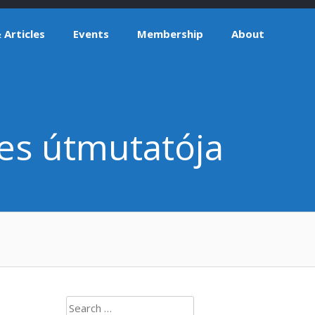
Articles
Events
Membership
About
jes útmutatója
Search