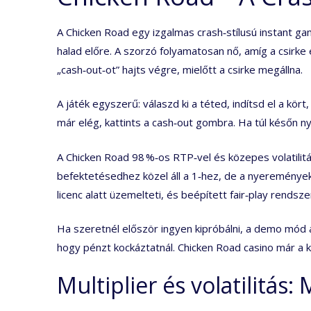
A Chicken Road egy izgalmas crash‑stílusú instant ga
halad előre. A szorzó folyamatosan nő, amíg a csirke 
„cash‑out‑ot” hajts végre, mielőtt a csirke megállna.
A játék egyszerű: válaszd ki a téted, indítsd el a k
már elég, kattints a cash‑out gombra. Ha túl későn ny
A Chicken Road 98 %‑os RTP‑vel és közepes volatilitás
befektetésedhez közel áll a 1‑hez, de a nyeremények 
licenc alatt üzemelteti, és beépített fair‑play rends
Ha szeretnél először ingyen kipróbálni, a demo mód 
hogy pénzt kockáztatnál. Chicken Road casino már a k
Multiplier és volatilitás: