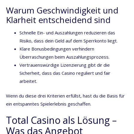
Warum Geschwindigkeit und
Klarheit entscheidend sind
Schnelle Ein- und Auszahlungen reduzieren das
Risiko, dass dein Geld auf dem Sperrkonto liegt.
Klare Bonusbedingungen verhindern
Überraschungen beim Auszahlungsprozess.
Vertrauenswürdige Lizenzierung gibt dir die
Sicherheit, dass das Casino reguliert und fair
arbeitet.
Wenn du diese drei Kriterien erfüllst, hast du die Basis für
ein entspanntes Spielerlebnis geschaffen.
Total Casino als Lösung –
Was das Angebot