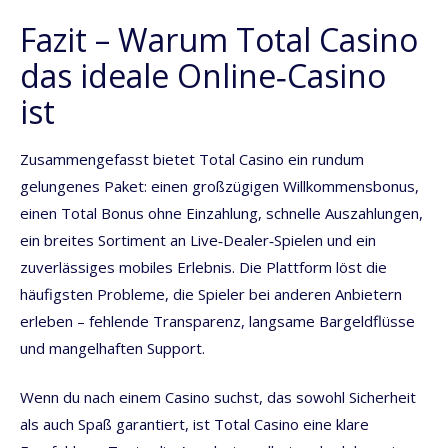
Fazit – Warum Total Casino
das ideale Online‑Casino
ist
Zusammengefasst bietet Total Casino ein rundum
gelungenes Paket: einen großzügigen Willkommensbonus,
einen Total Bonus ohne Einzahlung, schnelle Auszahlungen,
ein breites Sortiment an Live‑Dealer‑Spielen und ein
zuverlässiges mobiles Erlebnis. Die Plattform löst die
häufigsten Probleme, die Spieler bei anderen Anbietern
erleben – fehlende Transparenz, langsame Bargeldflüsse
und mangelhaften Support.
Wenn du nach einem Casino suchst, das sowohl Sicherheit
als auch Spaß garantiert, ist Total Casino eine klare