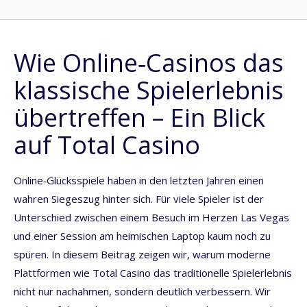
Wie Online‑Casinos das
klassische Spielerlebnis
übertreffen – Ein Blick
auf Total Casino
Online‑Glücksspiele haben in den letzten Jahren einen
wahren Siegeszug hinter sich. Für viele Spieler ist der
Unterschied zwischen einem Besuch im Herzen Las Vegas
und einer Session am heimischen Laptop kaum noch zu
spüren. In diesem Beitrag zeigen wir, warum moderne
Plattformen wie Total Casino das traditionelle Spielerlebnis
nicht nur nachahmen, sondern deutlich verbessern. Wir