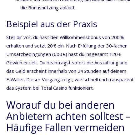
die Bonusnutzung abläuft.
Beispiel aus der Praxis
Stell dir vor, du hast den Willkommensbonus von 200 %
erhalten und setzt 20 € ein. Nach Erfüllung der 30‑fachen
Umsatzbedingungen (600 €) hast du insgesamt 120 €
Gewinn erzielt. Du beantragst sofort die Auszahlung und
das Geld erscheint innerhalb von 24 Stunden auf deinem
E‑Wallet. Dieser Vorgang zeigt, wie schnell und transparent
das System bei Total Casino funktioniert.
Worauf du bei anderen
Anbietern achten solltest –
Häufige Fallen vermeiden