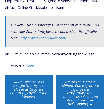
Empfehlung. Teste die Angebote selbst und erlebe, wie
einfach Online‑Glücksspiel sein kann.
Hinweis:
Für ein sofortiges Spielerlebnis mit Bonus und
schneller Auszahlung besuche am besten die offizielle
Seite:
https://total-casino-live.com/
.
Viel Erfolg und spiele immer verantwortungsbewusst!
Posted in
News
Post
←
De Ultieme Gids
Da “Black Friday” a
navigation
voor Jackpot‑jagers:
Milioni: Come sfruttare
Hoe je de Grootste
i bonus per
Prijzen bij Loyal Casino
trasformare una
Verovert
vincita casuale in una
storia di successo
nell’iGaming
→