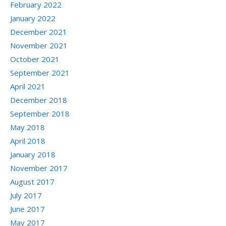
February 2022
January 2022
December 2021
November 2021
October 2021
September 2021
April 2021
December 2018
September 2018
May 2018
April 2018
January 2018
November 2017
August 2017
July 2017
June 2017
May 2017