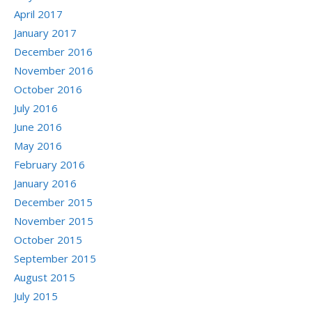
April 2017
January 2017
December 2016
November 2016
October 2016
July 2016
June 2016
May 2016
February 2016
January 2016
December 2015
November 2015
October 2015
September 2015
August 2015
July 2015