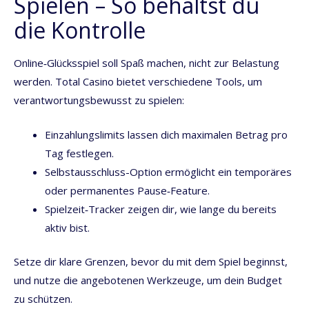
Spielen – So behältst du
die Kontrolle
Online‑Glücksspiel soll Spaß machen, nicht zur Belastung
werden. Total Casino bietet verschiedene Tools, um
verantwortungsbewusst zu spielen:
Einzahlungslimits lassen dich maximalen Betrag pro
Tag festlegen.
Selbstausschluss-Option ermöglicht ein temporäres
oder permanentes Pause‑Feature.
Spielzeit‑Tracker zeigen dir, wie lange du bereits
aktiv bist.
Setze dir klare Grenzen, bevor du mit dem Spiel beginnst,
und nutze die angebotenen Werkzeuge, um dein Budget
zu schützen.