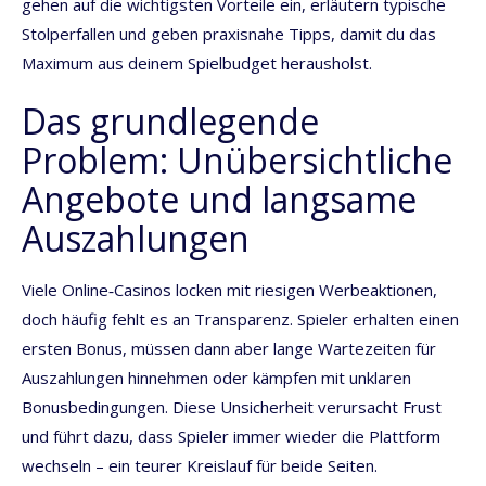
gehen auf die wichtigsten Vorteile ein, erläutern typische
Stolperfallen und geben praxisnahe Tipps, damit du das
Maximum aus deinem Spielbudget herausholst.
Das grundlegende
Problem: Unübersichtliche
Angebote und langsame
Auszahlungen
Viele Online‑Casinos locken mit riesigen Werbeaktionen,
doch häufig fehlt es an Transparenz. Spieler erhalten einen
ersten Bonus, müssen dann aber lange Wartezeiten für
Auszahlungen hinnehmen oder kämpfen mit unklaren
Bonusbedingungen. Diese Unsicherheit verursacht Frust
und führt dazu, dass Spieler immer wieder die Plattform
wechseln – ein teurer Kreislauf für beide Seiten.