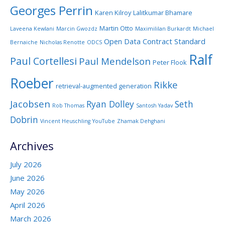
Georges Perrin
Karen Kilroy
Lalitkumar Bhamare
Martin Otto
Laveena Kewlani
Marcin Gwozdz
Maximililan Burkardt
Michael
Open Data Contract Standard
Bernaiche
Nicholas Renotte
ODCS
Ralf
Paul Cortellesi
Paul Mendelson
Peter Flook
Roeber
Rikke
retrieval-augmented generation
Jacobsen
Ryan Dolley
Seth
Rob Thomas
Santosh Yadav
Dobrin
Vincent Heuschling
YouTube
Zhamak Dehghani
Archives
July 2026
June 2026
May 2026
April 2026
March 2026