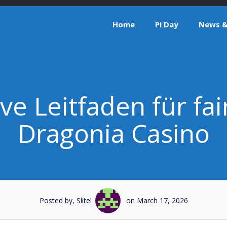
Home
Pi Day
News & 
ve Leitfaden für fai
Dragonia Casino
Posted by, Slitel
on March 17, 2026