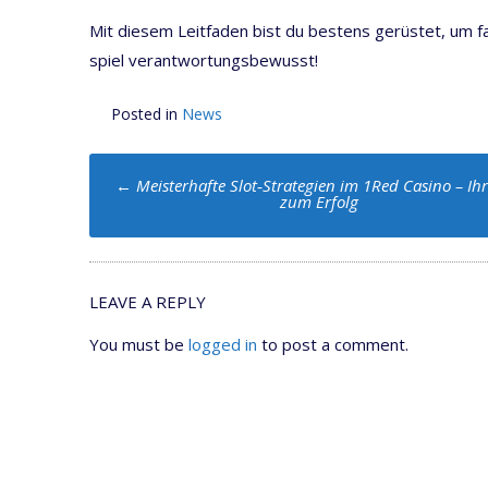
Mit diesem Leitfaden bist du bestens gerüstet, um fa
spiel verantwortungsbewusst!
Posted in
News
Post
←
Meisterhafte Slot‑Strategien im 1Red Casino – Ih
navigation
zum Erfolg
LEAVE A REPLY
You must be
logged in
to post a comment.