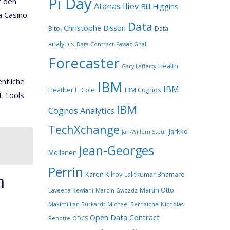
Pi Day
t den
Atanas Iliev
Bill Higgins
a Casino
Data
Christophe Bisson
Bitol
Data
analytics
Data Contract
Fawaz Ghali
Forecaster
Health
Gary Lafferty
ntliche
IBM
IBM
Heather L. Cole
IBM Cognos
t Tools
IBM
Cognos Analytics
TechXchange
Jarkko
Jan-Willem Steur
Jean-Georges
Moilanen
Perrin
Karen Kilroy
Lalitkumar Bhamare
m
Martin Otto
Laveena Kewlani
Marcin Gwozdz
Maximililan Burkardt
Michael Bernaiche
Nicholas
Open Data Contract
Renotte
ODCS