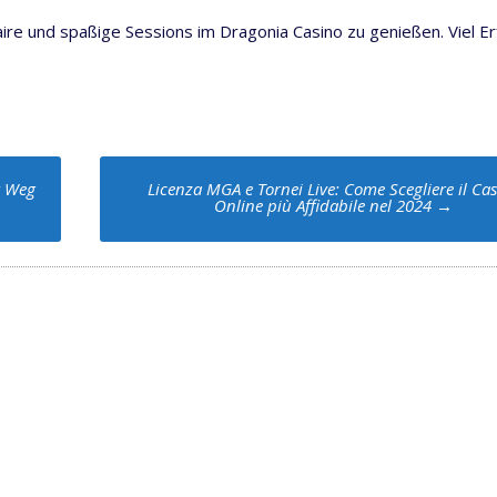
ire und spaßige Sessions im Dragonia Casino zu genießen. Viel Er
r Weg
Licenza MGA e Tornei Live: Come Scegliere il Ca
Online più Affidabile nel 2024
→