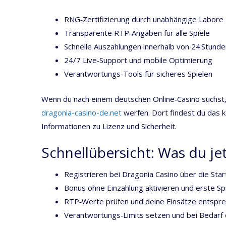
RNG‑Zertifizierung durch unabhängige Labore
Transparente RTP‑Angaben für alle Spiele
Schnelle Auszahlungen innerhalb von 24 Stunde
24/7 Live‑Support und mobile Optimierung
Verantwortungs‑Tools für sicheres Spielen
Wenn du nach einem deutschen Online‑Casino suchst, da
dragonia-casino-de.net
werfen. Dort findest du das k
Informationen zu Lizenz und Sicherheit.
Schnellübersicht: Was du je
Registrieren bei Dragonia Casino über die Star
Bonus ohne Einzahlung aktivieren und erste Spi
RTP‑Werte prüfen und deine Einsätze entspr
Verantwortungs‑Limits setzen und bei Bedarf 