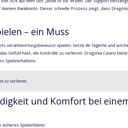
von 50 € auf dem Slot „Book of Ra“ erzielt. Der Support bestätig
uf deinem Bankkonto. Dieser schnelle Prozess zeigt, dass Dragoni
ielen – ein Muss
tets verantwortungsbewusst spielen. Setze dir tägliche und wöche
das Gefühl hast, die Kontrolle zu verlieren. Dragonia Casino biete
es Spielverhaltens.
t zu verlieren.
ndigkeit und Komfort bei eine
sicheres Spielerlebnis: