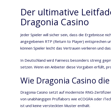
Der ultimative Leitfad
Dragonia Casino
Jeder Spieler will sicher sein, dass die Ergebnisse n
angegebenen RTP (Return to Player) entsprechen und
können Spieler leicht das Vertrauen verlieren und 
In Deutschland wird Fairness besonders streng gepr
setzen. Wenn ein Anbieter diese Vorgaben erfüllt, pr
Wie Dragonia Casino die 
Dragonia Casino setzt auf modernste RNG‑Zertifizi
von unabhängigen Prüflabors wie eCOGRA oder iTech L
ist und keine versteckten Muster enthält.