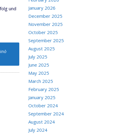
January 2026
folg und
December 2025
November 2025
October 2025
September 2025
August 2025
sinò
July 2025
June 2025
May 2025
March 2025
February 2025
January 2025
October 2024
September 2024
August 2024
July 2024