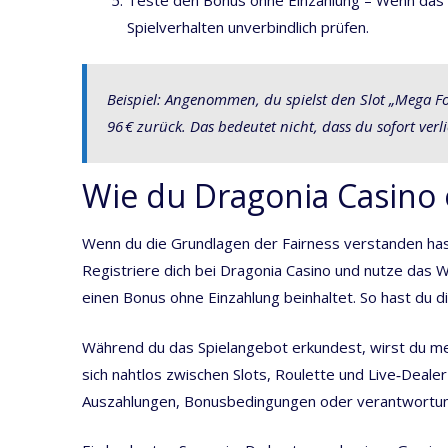
Teste den Bonus ohne Einzahlung – Wenn das C
Spielverhalten unverbindlich prüfen.
Beispiel: Angenommen, du spielst den Slot „Mega F
96 € zurück. Das bedeutet nicht, dass du sofort verlie
Wie du Dragonia Casino 
Wenn du die Grundlagen der Fairness verstanden hast,
Registriere dich bei Dragonia Casino und nutze das
einen Bonus ohne Einzahlung beinhaltet. So hast du die
Während du das Spielangebot erkundest, wirst du mer
sich nahtlos zwischen Slots, Roulette und Live‑Deale
Auszahlungen, Bonusbedingungen oder verantwortun