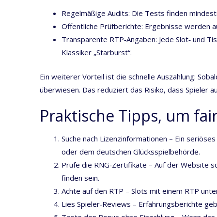
Regelmäßige Audits: Die Tests finden mindesten
Öffentliche Prüfberichte: Ergebnisse werden auf
Transparente RTP‑Angaben: Jede Slot‑ und Tisch
Klassiker „Starburst“.
Ein weiterer Vorteil ist die schnelle Auszahlung: Soba
überwiesen. Das reduziert das Risiko, dass Spieler a
Praktische Tipps, um fai
Suche nach Lizenzinformationen – Ein seriöses
oder dem deutschen Glücksspielbehörde.
Prüfe die RNG‑Zertifikate – Auf der Website so
finden sein.
Achte auf den RTP – Slots mit einem RTP unter
Lies Spieler‑Reviews – Erfahrungsberichte geb