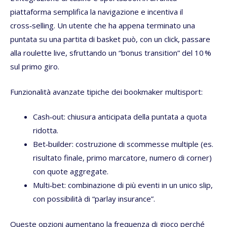
piattaforma semplifica la navigazione e incentiva il
cross‑selling. Un utente che ha appena terminato una
puntata su una partita di basket può, con un click, passare
alla roulette live, sfruttando un “bonus transition” del 10 %
sul primo giro.
Funzionalità avanzate tipiche dei bookmaker multisport:
Cash‑out: chiusura anticipata della puntata a quota
ridotta.
Bet‑builder: costruzione di scommesse multiple (es.
risultato finale, primo marcatore, numero di corner)
con quote aggregate.
Multi‑bet: combinazione di più eventi in un unico slip,
con possibilità di “parlay insurance”.
Queste opzioni aumentano la frequenza di gioco perché