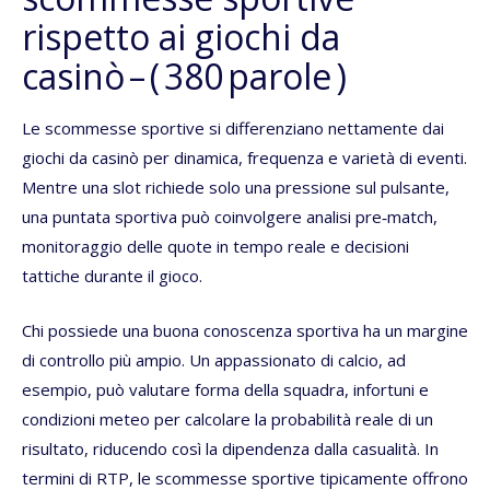
rispetto ai giochi da
casinò – ( 380 parole )
Le scommesse sportive si differenziano nettamente dai
giochi da casinò per dinamica, frequenza e varietà di eventi.
Mentre una slot richiede solo una pressione sul pulsante,
una puntata sportiva può coinvolgere analisi pre‑match,
monitoraggio delle quote in tempo reale e decisioni
tattiche durante il gioco.
Chi possiede una buona conoscenza sportiva ha un margine
di controllo più ampio. Un appassionato di calcio, ad
esempio, può valutare forma della squadra, infortuni e
condizioni meteo per calcolare la probabilità reale di un
risultato, riducendo così la dipendenza dalla casualità. In
termini di RTP, le scommesse sportive tipicamente offrono