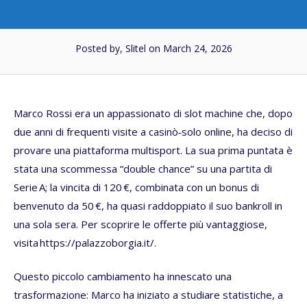
Posted by, Slitel
on March 24, 2026
Marco Rossi era un appassionato di slot machine che, dopo
due anni di frequenti visite a casinò‑solo online, ha deciso di
provare una piattaforma multisport. La sua prima puntata è
stata una scommessa “double chance” su una partita di
Serie A; la vincita di 120 €, combinata con un bonus di
benvenuto da 50 €, ha quasi raddoppiato il suo bankroll in
una sola sera. Per scoprire le offerte più vantaggiose,
visita https://palazzoborgia.it/.
Questo piccolo cambiamento ha innescato una
trasformazione: Marco ha iniziato a studiare statistiche, a