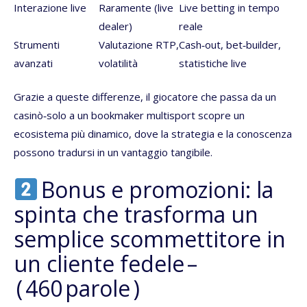
Interazione live
Raramente (live
Live betting in tempo
dealer)
reale
Strumenti
Valutazione RTP,
Cash‑out, bet‑builder,
avanzati
volatilità
statistiche live
Grazie a queste differenze, il giocatore che passa da un
casinò‑solo a un bookmaker multisport scopre un
ecosistema più dinamico, dove la strategia e la conoscenza
possono tradursi in un vantaggio tangibile.
Bonus e promozioni: la
spinta che trasforma un
semplice scommettitore in
un cliente fedele –
( 460 parole )