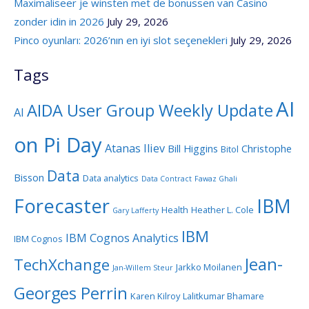
Maximaliseer je winsten met de bonussen van Casino
zonder idin in 2026
July 29, 2026
Pinco oyunları: 2026’nın en iyi slot seçenekleri
July 29, 2026
Tags
AI
AIDA User Group Weekly Update
AI
on Pi Day
Atanas Iliev
Bill Higgins
Christophe
Bitol
Data
Bisson
Data analytics
Data Contract
Fawaz Ghali
Forecaster
IBM
Health
Heather L. Cole
Gary Lafferty
IBM
IBM Cognos Analytics
IBM Cognos
Jean-
TechXchange
Jarkko Moilanen
Jan-Willem Steur
Georges Perrin
Karen Kilroy
Lalitkumar Bhamare