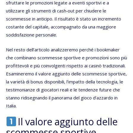
sfruttare le promozioni legate a eventi sportivi e a
utilizzare gli strumenti di cash‑out per chiudere le
scommesse in anticipo. Il risultato è stato un incremento
costante del capitale, accompagnato da una maggiore
soddisfazione personale.
Nel resto dell’articolo analizzeremo perché i bookmaker
che combinano scommesse sportive e promozioni sono più
profittevoli e più coinvolgenti rispetto ai casinò tradizionali.
Esamineremo il valore aggiunto delle scommesse sportive,
la varietà di bonus disponibili, l’impatto della tecnologia, le
testimonianze di giocatori reali e le tendenze future che
stanno ridisegnando il panorama del gioco d’azzardo in
Italia.
Il valore aggiunto delle
scommesse sportive