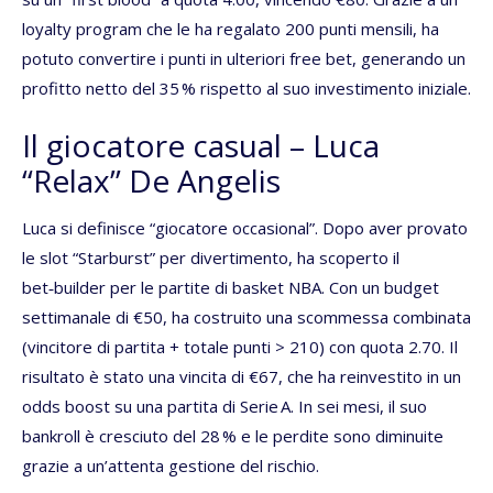
loyalty program che le ha regalato 200 punti mensili, ha
potuto convertire i punti in ulteriori free bet, generando un
profitto netto del 35 % rispetto al suo investimento iniziale.
Il giocatore casual – Luca
“Relax” De Angelis
Luca si definisce “giocatore occasional”. Dopo aver provato
le slot “Starburst” per divertimento, ha scoperto il
bet‑builder per le partite di basket NBA. Con un budget
settimanale di €50, ha costruito una scommessa combinata
(vincitore di partita + totale punti > 210) con quota 2.70. Il
risultato è stato una vincita di €67, che ha reinvestito in un
odds boost su una partita di Serie A. In sei mesi, il suo
bankroll è cresciuto del 28 % e le perdite sono diminuite
grazie a un’attenta gestione del rischio.