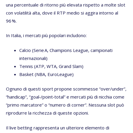
una percentuale di ritorno più elevata rispetto a molte slot
con volatilità alta, dove il RTP medio si aggira intorno al
96 %.
In Italia, i mercati più popolari includono:
Calcio (Serie A, Champions League, campionati
internazionali)
Tennis (ATP, WTA, Grand Slam)
Basket (NBA, EuroLeague)
Ognuno di questi sport propone scommesse “over/under”,
“handicap”, “goal‑/point‑total” e mercati più di nicchia come
“primo marcatore” o “numero di corner”. Nessuna slot può
riprodurre la ricchezza di queste opzioni.
Il live betting rappresenta un ulteriore elemento di