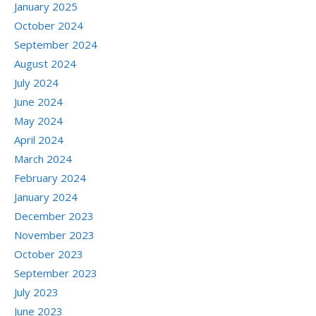
January 2025
October 2024
September 2024
August 2024
July 2024
June 2024
May 2024
April 2024
March 2024
February 2024
January 2024
December 2023
November 2023
October 2023
September 2023
July 2023
June 2023