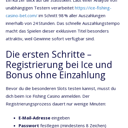
Ein kurzer Blick auf die Statistiken: Laut einer Analyse von
unabhängigen Testern verarbeitet
https://ice-fishing-
casino-bet.com/
im Schnitt 98 % aller Auszahlungen
innerhalb von 24 Stunden. Das schnelle Auszahlungstempo
macht das Spielen dieser exklusiven Titel besonders
attraktiv, weil Gewinne sofort verfügbar sind.
Die ersten Schritte –
Registrierung bei Ice und
Bonus ohne Einzahlung
Bevor du die besonderen Slots testen kannst, musst du
dich beim Ice Fishing Casino anmelden. Der
Registrierungsprozess dauert nur wenige Minuten:
E‑Mail-Adresse
eingeben
Passwort
festlegen (mindestens 8 Zeichen)