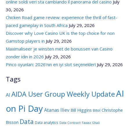
online soldi veri sta cambiando il panorama del casino
July
30, 2026
Chicken Road game review: experience the thrill of fast-
paced gameplay in South Africa
July 29, 2026
Discover why Love Casino UK is the top choice for non
Gamstop players in
July 29, 2026
Maximaliseer je winsten met de bonussen van Casino
zonder idin in 2026
July 29, 2026
Pinco oyunları: 2026’nın en iyi slot seçenekleri
July 29, 2026
Tags
AI
AIDA User Group Weekly Update
AI
on Pi Day
Atanas Iliev
Bill Higgins
Christophe
Bitol
Data
Bisson
Data analytics
Data Contract
Fawaz Ghali