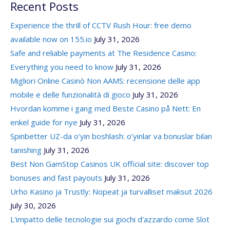
Recent Posts
Experience the thrill of CCTV Rush Hour: free demo
available now on 155.io
July 31, 2026
Safe and reliable payments at The Residence Casino:
Everything you need to know
July 31, 2026
Migliori Online Casinò Non AAMS: recensione delle app
mobile e delle funzionalità di gioco
July 31, 2026
Hvordan komme i gang med Beste Casino på Nett: En
enkel guide for nye
July 31, 2026
Spinbetter UZ-da o’yin boshlash: o’yinlar va bonuslar bilan
tanishing
July 31, 2026
Best Non GamStop Casinos UK official site: discover top
bonuses and fast payouts
July 31, 2026
Urho Kasino ja Trustly: Nopeat ja turvalliset maksut 2026
July 30, 2026
L'impatto delle tecnologie sui giochi d'azzardo come Slot