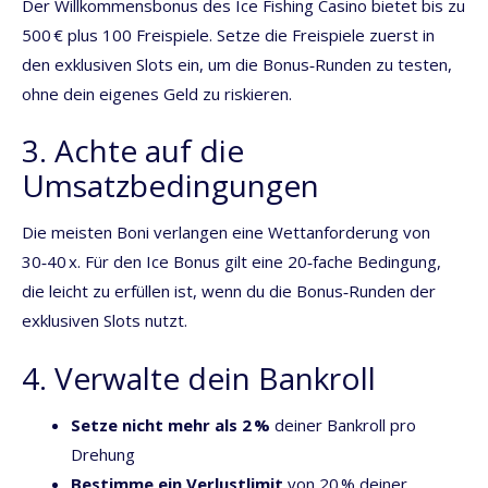
Der Willkommensbonus des Ice Fishing Casino bietet bis zu
500 € plus 100 Freispiele. Setze die Freispiele zuerst in
den exklusiven Slots ein, um die Bonus‑Runden zu testen,
ohne dein eigenes Geld zu riskieren.
3. Achte auf die
Umsatzbedingungen
Die meisten Boni verlangen eine Wettanforderung von
30‑40 x. Für den Ice Bonus gilt eine 20‑fache Bedingung,
die leicht zu erfüllen ist, wenn du die Bonus‑Runden der
exklusiven Slots nutzt.
4. Verwalte dein Bankroll
Setze nicht mehr als 2 %
deiner Bankroll pro
Drehung
Bestimme ein Verlustlimit
von 20 % deiner