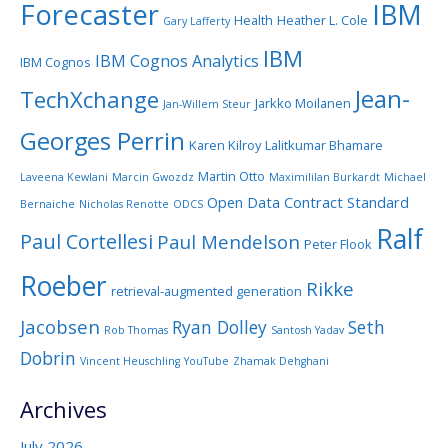
Forecaster
IBM
Health
Heather L. Cole
Gary Lafferty
IBM
IBM Cognos Analytics
IBM Cognos
Jean-
TechXchange
Jarkko Moilanen
Jan-Willem Steur
Georges Perrin
Karen Kilroy
Lalitkumar Bhamare
Martin Otto
Laveena Kewlani
Marcin Gwozdz
Maximililan Burkardt
Michael
Open Data Contract Standard
Bernaiche
Nicholas Renotte
ODCS
Ralf
Paul Cortellesi
Paul Mendelson
Peter Flook
Roeber
Rikke
retrieval-augmented generation
Jacobsen
Ryan Dolley
Seth
Rob Thomas
Santosh Yadav
Dobrin
Vincent Heuschling
YouTube
Zhamak Dehghani
Archives
July 2026