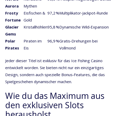
Aurora
Mythen
Frosty
Eisfischen &
97,2 %
Multiplikator‑Jackpot‑Runde
Fortune
Gold
Glacier
Kristallhöhlen
95,8 %
Dynamische Wild‑Expansion
Gems
Polar
Piraten im
96,9 %
Gratis‑Drehungen bei
Pirates
Eis
Vollmond
Jeder dieser Titel ist exklusiv für das Ice Fishing Casino
entwickelt worden. Sie bieten nicht nur ein einzigartiges
Design, sondern auch spezielle Bonus‑Features, die das
Spielgeschehen dynamischer machen.
Wie du das Maximum aus
den exklusiven Slots
herausholst