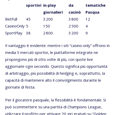
sportivi
in‑play
da
tematiche
giornalieri
casinò
Pasqua
BetFull
45
3 200
3 800
12
CasinoOnly
5
150
2 500
4
SportPlay
38
2 800
3 200
9
Il vantaggio è evidente: mentre i siti “casino‑only” offrono in
media 5 mercati sportivi, le piattaforme integrate ne
propongono più di otto volte di più, con quote live
aggiornate ogni secondo. Questo significa più opportunità
di arbitraggio, più possibilità di hedging e, soprattutto, la
capacità di mantenere alto il coinvolgimento durante le
giornate di festa.
Per il giocatore pasquale, la flessibilità è fondamentale. Si
può scommettere su una partita di Champions League,
utilizzare il profitto per attivare 20 giri gratuiti su “Golden