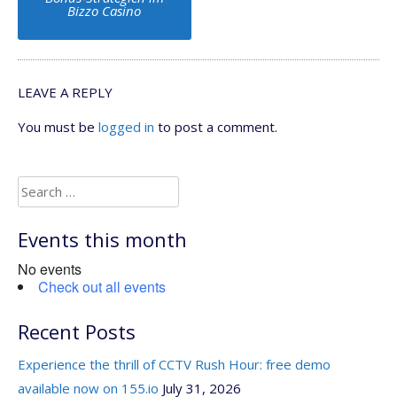
Bizzo Casino
LEAVE A REPLY
You must be
logged in
to post a comment.
Search
for:
Events this month
No events
Check out all events
Recent Posts
Experience the thrill of CCTV Rush Hour: free demo
available now on 155.io
July 31, 2026