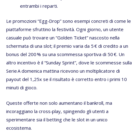
entrambi i reparti.
Le promozioni “Egg‑Drop” sono esempi concreti di come le
piattaforme sfruttino la festività. Ogni giorno, un utente
casuale può trovare un “Golden Ticket” nascosto nella
schermata di una slot; il premio varia da 5 € di credito a un
bonus del 200 % su una scommessa sportiva di 50 €. Un
altro incentivo è il “Sunday Sprint”, dove le scommesse sulla
Serie A domenica mattina ricevono un moltiplicatore di
payout del 1,25x se il risultato è corretto entro i primi 10
minuti di gioco.
Queste offerte non solo aumentano il bankroll, ma
incoraggiano la cross‑play, spingendo gli utenti a
sperimentare sia il betting che le slot in un unico
ecosistema.