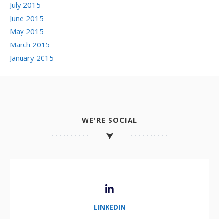
July 2015
June 2015
May 2015
March 2015
January 2015
WE'RE SOCIAL
LINKEDIN