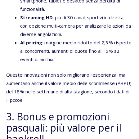
smartphone, tablet e desktop senza perdita di
funzionalità.
Streaming HD
: più di 30 canali sportivi in diretta,
con opzione multi‑camera per analizzare le azioni da
diverse angolazioni.
AI pricing
: margine medio ridotto del 2,3 % rispetto
ai concorrenti, aumenti di quote fino al +5 % su
eventi di nicchia.
Queste innovazioni non solo migliorano l’esperienza, ma
aumentano anche il valore medio delle scommesse (ARPU)
del 18 % nelle settimane di alta stagione, secondo i dati di
Hpccoe.
3. Bonus e promozioni
pasquali: più valore per il
bankroll