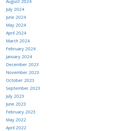
August 2024
July 2024
June 2024
May 2024
April 2024
March 2024
February 2024
January 2024
December 2023
November 2023
October 2023
September 2023
July 2023
June 2023
February 2023
May 2022
April 2022