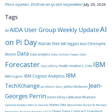
Pinco oyunları: 2026’nın en iyi slot seçenekleri
July 29, 2026
Tags
AI
AIDA User Group Weekly Update
AI
on Pi Day
Atanas Iliev
Bill Higgins
Christophe
Bitol
Data
Bisson
Data analytics
Data Contract
Fawaz Ghali
Forecaster
IBM
Health
Heather L. Cole
Gary Lafferty
IBM
IBM Cognos Analytics
IBM Cognos
Jean-
TechXchange
Jarkko Moilanen
Jan-Willem Steur
Georges Perrin
Karen Kilroy
Lalitkumar Bhamare
Martin Otto
Laveena Kewlani
Marcin Gwozdz
Maximililan Burkardt
Michael
Open Data Contract Standard
Bernaiche
Nicholas Renotte
ODCS