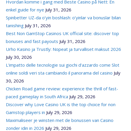
Hvordan komme i gang med Beste Casino på Nett: En
enkel guide for nye
July 31, 2026
Spinbetter UZ-da o’yin boshlash: o’yinlar va bonuslar bilan
tanishing
July 31, 2026
Best Non GamStop Casinos UK official site: discover top
bonuses and fast payouts
July 31, 2026
Urho Kasino ja Trustly: Nopeat ja turvalliset maksut 2026
July 30, 2026
L'impatto delle tecnologie sui giochi d'azzardo come Slot
online soldi veri sta cambiando il panorama del casino
July
30, 2026
Chicken Road game review: experience the thrill of fast-
paced gameplay in South Africa
July 29, 2026
Discover why Love Casino UK is the top choice for non
Gamstop players in
July 29, 2026
Maximaliseer je winsten met de bonussen van Casino
zonder idin in 2026
July 29, 2026