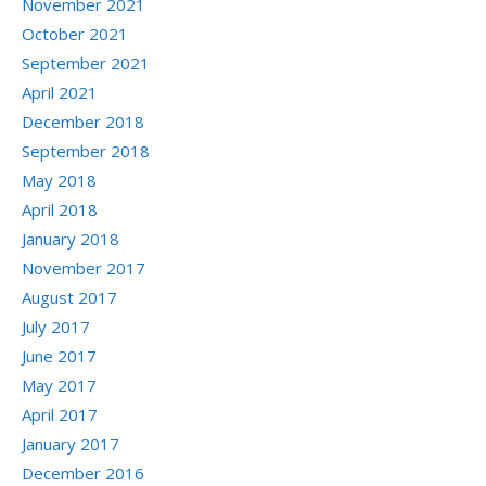
November 2021
October 2021
September 2021
April 2021
December 2018
September 2018
May 2018
April 2018
January 2018
November 2017
August 2017
July 2017
June 2017
May 2017
April 2017
January 2017
December 2016