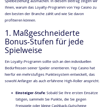
Spielbeziehung ausmachen. In diesem Beitrag zeigen wir
Ihnen, warum das Loyalty‑Programm von Yep Casino zu
den besten der Branche zählt und wie Sie davon
profitieren können.
1. Maßgeschneiderte
Bonus‑Stufen für jede
Spielweise
Ein Loyalty‑Programm sollte sich an den individuellen
Bedürfnissen seiner Spieler orientieren. Yep Casino hat
hierfür ein mehrstufiges Punktesystem entwickelt, das
sowohl Anfänger als auch erfahrene High‑Roller anspricht.
Einsteiger‑Stufe
: Sobald Sie Ihre ersten Einsätze
tätigen, sammeln Sie Punkte, die Sie gegen
Freispiele oder kleine Cashback‑Gutscheine