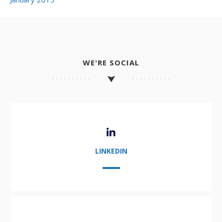
WE'RE SOCIAL
LINKEDIN