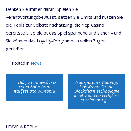
Denken Sie immer daran: Spielen Sie
verantwortungsbewusst, setzen Sie Limits und nutzen Sie
die Tools zur Selbsteinschätzung, die Yep Casino
bereitstellt. So bleibt das Spiel spannend und sicher – und
Sie können das Loyalty‑Programm in vollen Zügen
genießen.
Posted in
News
Post
←
Πώς να αποφεύγετε
Transparante Gaming:
navigation
κοινά λάθη όταν
Hoe Kroon Casino
παίζετε στο Wintopia
Blockchain‑technologie
inzet voor een eerlijkere
speelervaring
→
LEAVE A REPLY