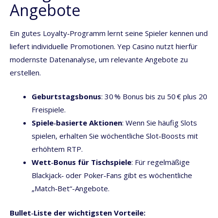
Angebote
Ein gutes Loyalty‑Programm lernt seine Spieler kennen und
liefert individuelle Promotionen. Yep Casino nutzt hierfür
modernste Datenanalyse, um relevante Angebote zu
erstellen.
Geburtstagsbonus
: 30 % Bonus bis zu 50 € plus 20
Freispiele.
Spiele‑basierte Aktionen
: Wenn Sie häufig Slots
spielen, erhalten Sie wöchentliche Slot‑Boosts mit
erhöhtem RTP.
Wett‑Bonus für Tischspiele
: Für regelmäßige
Blackjack‑ oder Poker‑Fans gibt es wöchentliche
„Match‑Bet“-Angebote.
Bullet‑Liste der wichtigsten Vorteile: