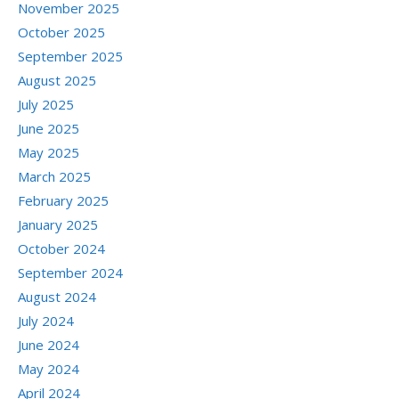
November 2025
October 2025
September 2025
August 2025
July 2025
June 2025
May 2025
March 2025
February 2025
January 2025
October 2024
September 2024
August 2024
July 2024
June 2024
May 2024
April 2024