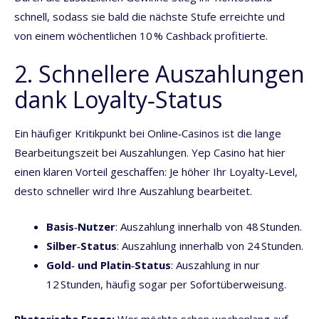
schnell, sodass sie bald die nächste Stufe erreichte und
von einem wöchentlichen 10 % Cashback profitierte.
2. Schnellere Auszahlungen
dank Loyalty‑Status
Ein häufiger Kritikpunkt bei Online‑Casinos ist die lange
Bearbeitungszeit bei Auszahlungen. Yep Casino hat hier
einen klaren Vorteil geschaffen: Je höher Ihr Loyalty‑Level,
desto schneller wird Ihre Auszahlung bearbeitet.
Basis‑Nutzer
: Auszahlung innerhalb von 48 Stunden.
Silber‑Status
: Auszahlung innerhalb von 24 Stunden.
Gold‑ und Platin‑Status
: Auszahlung in nur
12 Stunden, häufig sogar per Sofortüberweisung.